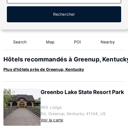
Rechercher
Search
Map
POI
Nearby
Hôtels recommandés à Greenup, Kentuck
Plus d'hôtels près de Greenup, Kentucky
Greenbo Lake State Resort Park
965 Lodge
Rd, Greenup, Kentucky 41144, US
Voir la carte