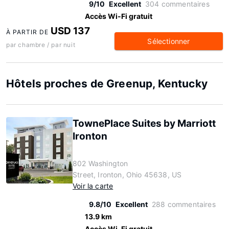
9/10
Excellent
304 commentaires
Accès Wi-Fi gratuit
USD 137
À PARTIR DE
Sélectionner
par chambre / par nuit
Hôtels proches de Greenup, Kentucky
TownePlace Suites by Marriott
Ironton
802 Washington
Street, Ironton, Ohio 45638, US
Voir la carte
9.8/10
Excellent
288 commentaires
13.9 km
Accès Wi-Fi gratuit