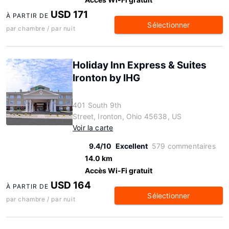
USD 171
À PARTIR DE
Sélectionner
par chambre / par nuit
Holiday Inn Express & Suites
Ironton by IHG
401 South 9th
Street, Ironton, Ohio 45638, US
Voir la carte
9.4/10
Excellent
579 commentaires
14.0 km
Accès Wi-Fi gratuit
USD 164
À PARTIR DE
Sélectionner
par chambre / par nuit