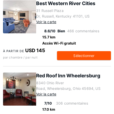
Best Western River Cities
31 Russell Plaza
Dr, Russell, Kentucky 41101, US
Voir la carte
8.6/10
Bien
466 commentaires
15.7 km
Accès Wi-Fi gratuit
USD 145
À PARTIR DE
Sélectionner
par chambre / par nuit
Red Roof Inn Wheelersburg
8340 Ohio River
Road, Wheelersburg, Ohio 45694, US
Voir la carte
7/10
306 commentaires
17.0 km