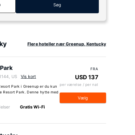
n
Søg
cky
Flere hoteller nær Greenup, Kentucky
 Park
FRA
1144, US
Vis kort
USD 137
per værelse / per nat
esort Park i Greenup er du kun
te Resort Park. Denne hytte med
Vælg
elser
Gratis Wi-Fi