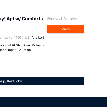
y! Apt w/ Comforts
For mere information:
Vælg
Kentucky 41101, US
Vis kort
å skridt til Ohio River Valley og
ighed ligger 2,2 km fra
enup, Kentucky