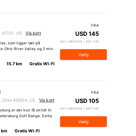
FRA
y 41101, US
Vis kort
USD 145
per værelse / per nat
ies, som ligger tæt på
fra Ohio River Valley og 2 min.
Vælg
15.7 km
Gratis Wi-Fi
g
FRA
, Ohio 45694, US
Vis kort
USD 105
per værelse / per nat
urg er der kun få skridt til
heelersburg Golf Range. Dette
Vælg
0 km
Gratis Wi-Fi