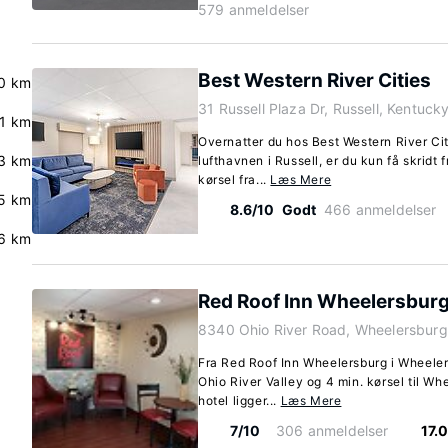
579 anmeldelser
Best Western River Cities
0 km
31 Russell Plaza Dr, Russell, Kentuck
.1 km
Overnatter du hos Best Western River Cit
3 km
lufthavnen i Russell, er du kun få skridt 
kørsel fra...
Læs Mere
.5 km
8.6/10
Godt
466 anmeldelser
6 km
Red Roof Inn Wheelersbur
8340 Ohio River Road, Wheelersburg
Fra Red Roof Inn Wheelersburg i Wheelersb
Ohio River Valley og 4 min. kørsel til W
hotel ligger...
Læs Mere
7/10
306 anmeldelser
17.