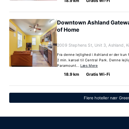
18.9 km
Gratis Wi-Fi
Downtown Ashland Gatewa
of Home
2009 Stephens St, Unit 3, Ashland, 
Fra denne lejlighed i Ashland er der kun f
2 min. kørsel til Central Park. Denne lejl
Paramount...
Læs Mere
18.9 km
Gratis Wi-Fi
Flere hoteller nær Gre