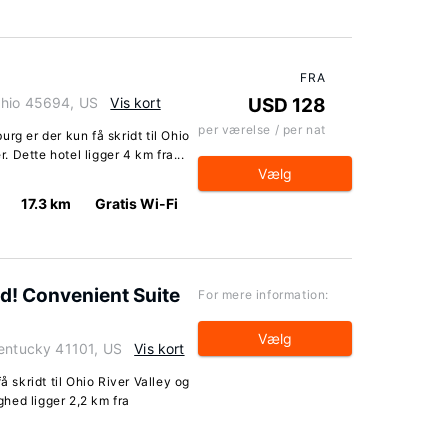
FRA
Ohio 45694, US
Vis kort
USD 128
per værelse / per nat
rg er der kun få skridt til Ohio
r. Dette hotel ligger 4 km fra...
Vælg
17.3 km
Gratis Wi-Fi
! Convenient Suite
For mere information:
Vælg
Kentucky 41101, US
Vis kort
å skridt til Ohio River Valley og
ighed ligger 2,2 km fra