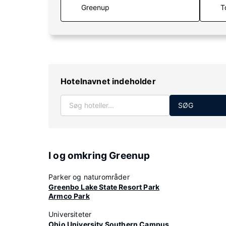
T
Hotelnavnet indeholder
SØG
I og omkring Greenup
Parker og naturområder
Greenbo Lake State Resort Park
Armco Park
Universiteter
Ohio University Southern Campus