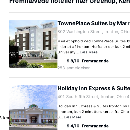
Fremhævede hoteller nær Greenup, Ke
TownePlace Suites by Marri
802 Washington Street, Ironton, Ohi
Med et ophold ved TownePlace Suites by 
i hjertet af Ironton. Herfra er der kun 2 m
University...
Læs Mere
9.8/10
Fremragende
288 anmeldelser
Holiday Inn Express & Suite
401 South 9th Street, Ironton, Ohio
Holiday Inn Express & Suites Ironton by I
i Ironton, kun 2 minutters kørsel fra Oh
6...
Læs Mere
8 km
9.4/10
Fremragende