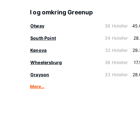
I og omkring Greenup
Otway
36 Hoteller
45.
South Point
34 Hoteller
28
Kenova
32 Hoteller
29.
Wheelersburg
38 Hoteller
17
Grayson
33 Hoteller
28.
Mere…