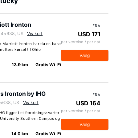
ntucky
ott Ironton
FRA
o 45638, US
Vis kort
USD 171
per værelse / per nat
Marriott Ironton har du en base
inutters kørsel til Ohio
Vælg
13.9 km
Gratis Wi-Fi
s Ironton by IHG
FRA
 45638, US
Vis kort
USD 164
per værelse / per nat
HG ligger i et forretningskvarter
io University Southern Campus og
Vælg
14.0 km
Gratis Wi-Fi