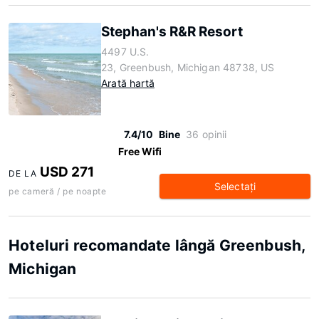
Stephan's R&R Resort
4497 U.S.
23, Greenbush, Michigan 48738, US
Arată hartă
7.4/10
Bine
36 opinii
Free Wifi
USD 271
DE LA
Selectaţi
pe cameră / pe noapte
Hoteluri recomandate lângă Greenbush,
Michigan