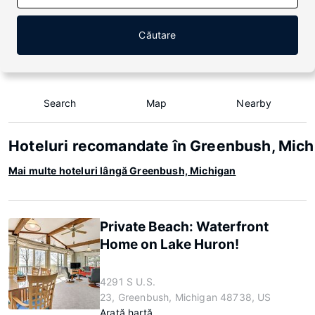
Căutare
Search
Map
Nearby
Hoteluri recomandate în Greenbush, Mich
Mai multe hoteluri lângă Greenbush, Michigan
Private Beach: Waterfront
Home on Lake Huron!
4291 S U.S.
23, Greenbush, Michigan 48738, US
Arată hartă