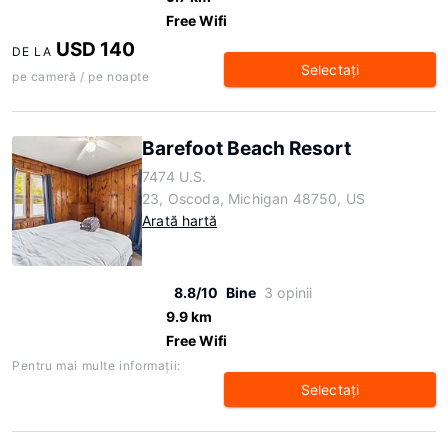
Free Wifi
USD 140
DE LA
Selectaţi
pe cameră / pe noapte
Barefoot Beach Resort
7474 U.S.
23, Oscoda, Michigan 48750, US
Arată hartă
8.8/10
Bine
3 opinii
9.9 km
Free Wifi
Pentru mai multe informaţii:
Selectaţi