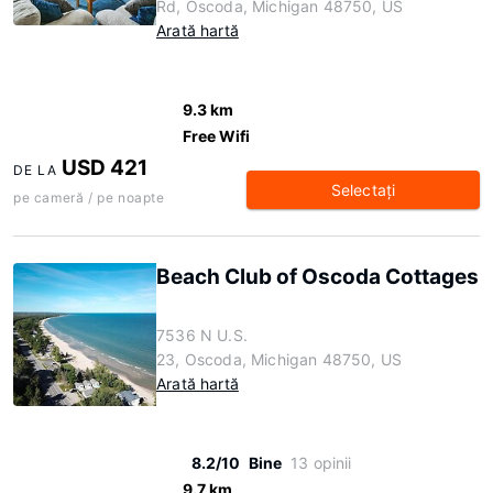
Rd, Oscoda, Michigan 48750, US
Arată hartă
9.3 km
Free Wifi
USD 421
DE LA
Selectaţi
pe cameră / pe noapte
Beach Club of Oscoda Cottages
7536 N U.S.
23, Oscoda, Michigan 48750, US
Arată hartă
8.2/10
Bine
13 opinii
9.7 km