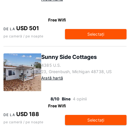
Free Wifi
USD 501
DE LA
Selectaţi
pe cameră / pe noapte
Sunny Side Cottages
4385 U.S.
23, Greenbush, Michigan 48738, US
Arată hartă
8/10
Bine
4 opinii
Free Wifi
USD 188
DE LA
Selectaţi
pe cameră / pe noapte