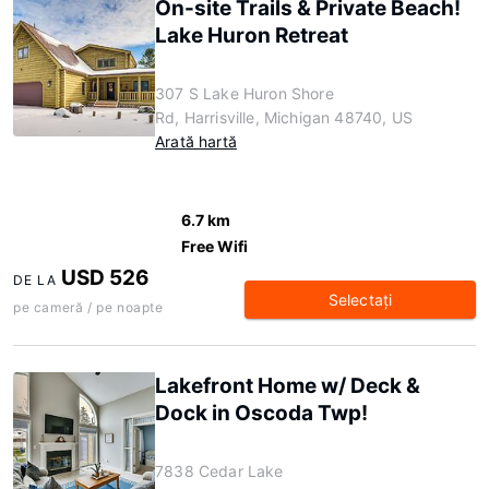
On-site Trails & Private Beach!
Lake Huron Retreat
307 S Lake Huron Shore
Rd, Harrisville, Michigan 48740, US
Arată hartă
6.7 km
Free Wifi
USD 526
DE LA
Selectaţi
pe cameră / pe noapte
Lakefront Home w/ Deck &
Dock in Oscoda Twp!
7838 Cedar Lake