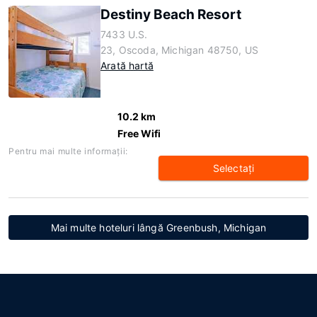
Destiny Beach Resort
7433 U.S.
23, Oscoda, Michigan 48750, US
Arată hartă
10.2 km
Free Wifi
Pentru mai multe informaţii:
Selectaţi
Mai multe hoteluri lângă Greenbush, Michigan