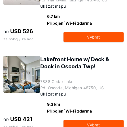
Ukázat mapu
6.7 km
Připojení Wi-Fi zdarma
USD 526
OD
Vybrat
za pokoj / za noc
Lakefront Home w/ Deck &
Dock in Oscoda Twp!
7838 Cedar Lake
Rd, Oscoda, Michigan 48750, US
Ukázat mapu
9.3 km
Připojení Wi-Fi zdarma
USD 421
OD
Vybrat
za pokoj / za noc