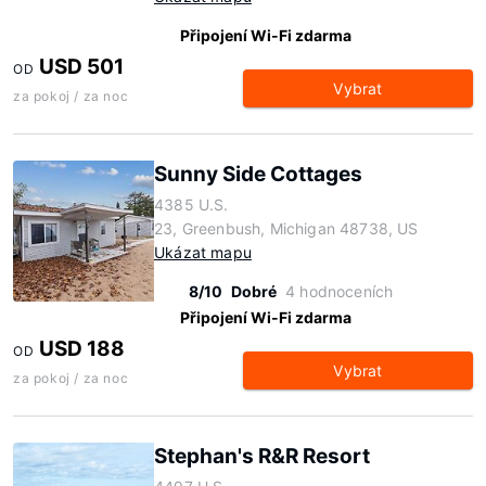
Připojení Wi-Fi zdarma
USD 501
OD
Vybrat
za pokoj / za noc
Sunny Side Cottages
4385 U.S.
23, Greenbush, Michigan 48738, US
Ukázat mapu
8/10
Dobré
4 hodnoceních
Připojení Wi-Fi zdarma
USD 188
OD
Vybrat
za pokoj / za noc
Stephan's R&R Resort