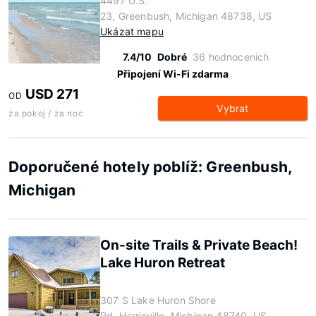
4497 U.S.
23, Greenbush, Michigan 48738, US
Ukázat mapu
7.4/10
Dobré
36 hodnoceních
Připojení Wi-Fi zdarma
USD 271
OD
Vybrat
za pokoj / za noc
Doporučené hotely poblíž: Greenbush,
Michigan
On-site Trails & Private Beach!
Lake Huron Retreat
307 S Lake Huron Shore
Rd, Harrisville, Michigan 48740, US