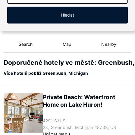
Hledat
Search
Map
Nearby
Doporučené hotely ve městě: Greenbush,
Více hotelů poblíž Greenbush, Michigan
Private Beach: Waterfront
Home on Lake Huron!
4291 S U.S.
23, Greenbush, Michigan 48738, US
Ukázat mapu