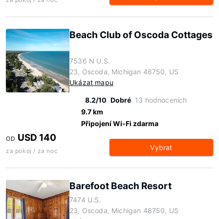
Beach Club of Oscoda Cottages
7536 N U.S.
23, Oscoda, Michigan 48750, US
Ukázat mapu
8.2/10
Dobré
13 hodnoceních
9.7 km
Připojení Wi-Fi zdarma
USD 140
OD
Vybrat
za pokoj / za noc
Barefoot Beach Resort
7474 U.S.
23, Oscoda, Michigan 48750, US