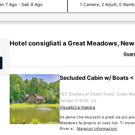
en 7 Ago - Sab 8 Ago
1 Camera, 2 Adulti, 0 Bamb
Hotel consigliati a Great Meadows, New
Guard
Secluded Cabin w/ Boats <
163 Shades of Death Road, Great M
Jersey 07838, US
Visualizza mappa
Se pensi che muoverti a piedi sia più pra
Meadows fa proprio al caso tuo. Ti trover
River e...
Maggiori informazioni