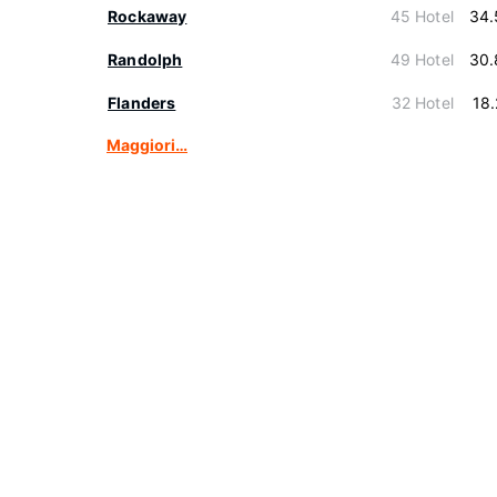
Rockaway
45 Hotel
34.
Randolph
49 Hotel
30.
Flanders
32 Hotel
18
Maggiori…