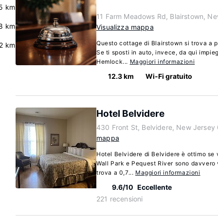
5 km
11 Farm Meadows Rd, Blairstown, N
8 km
Visualizza mappa
Questo cottage di Blairstown si trova a p
.2 km
Se ti sposti in auto, invece, da qui impie
Hemlock...
Maggiori informazioni
12.3 km
Wi-Fi gratuito
Hotel Belvidere
430 Front St, Belvidere, New Jersey
mappa
Hotel Belvidere di Belvidere è ottimo se 
Wall Park e Pequest River sono davvero v
trova a 0,7...
Maggiori informazioni
9.6/10
Eccellente
221 recensioni