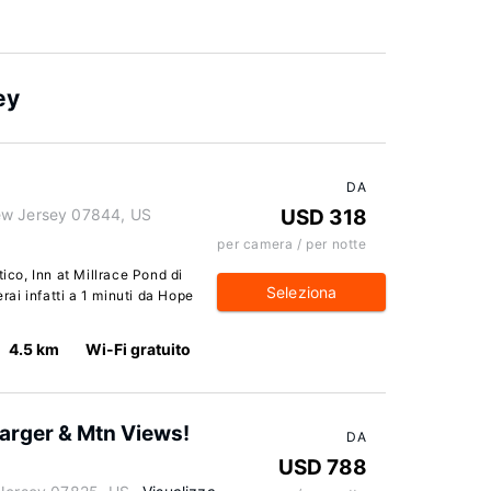
ey
DA
ew Jersey 07844, US
USD 318
per camera / per notte
tico, Inn at Millrace Pond di
Seleziona
erai infatti a 1 minuti da Hope
4.5 km
Wi-Fi gratuito
arger & Mtn Views!
DA
USD 788