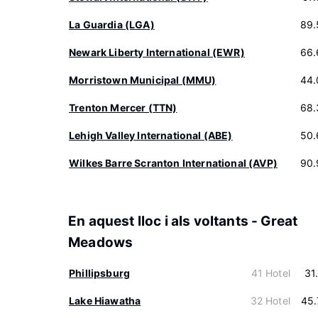
La Guardia (LGA)
89.
Newark Liberty International (EWR)
66.
Morristown Municipal (MMU)
44.
Trenton Mercer (TTN)
68.
Lehigh Valley International (ABE)
50.
Wilkes Barre Scranton International (AVP)
90.
En aquest lloc i als voltants - Great
Meadows
Phillipsburg
41 Hotel
31
Lake Hiawatha
32 Hotel
45.