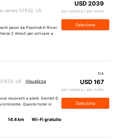
USD 2039
ew Jersey 07832, US
per camera / per notte
Seleziona
ochi passi da Paulinskill River.
gherai 2 minuti per arrivare a
DA
 07823, US
Visualizza
USD 167
per camera / per notte
vuoi muoverti a piedi. Garrett D.
Seleziona
icinissimo. Questo hotel si
14.4 km
Wi-Fi gratuito