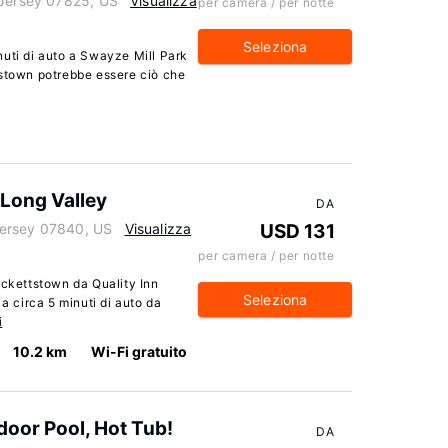
 Jersey 07825, US
Visualizza
per camera / per notte
Seleziona
minuti di auto a Swayze Mill Park
rstown potrebbe essere ciò che
 Long Valley
DA
Jersey 07840, US
Visualizza
USD 131
per camera / per notte
ackettstown da Quality Inn
Seleziona
 a circa 5 minuti di auto da
i
10.2 km
Wi-Fi gratuito
oor Pool, Hot Tub!
DA