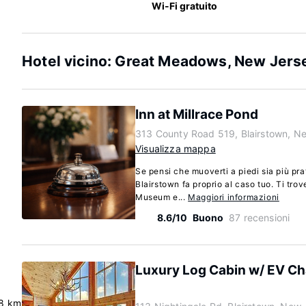
Wi-Fi gratuito
Hotel vicino: Great Meadows, New Jers
Inn at Millrace Pond
313 County Road 519, Blairstown, N
Visualizza mappa
Se pensi che muoverti a piedi sia più pra
Blairstown fa proprio al caso tuo. Ti trov
Museum e...
Maggiori informazioni
8.6/10
Buono
87 recensioni
Luxury Log Cabin w/ EV Ch
.8 km