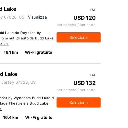
d Lake
DA
ey 07828, US
Visualizza
USD 120
per camera / per notte
Budd Lake da Days Inn by
Seleziona
a 5 minuti di auto da Budd Lake
zioni
16.1 km
Wi-Fi gratuito
d Lake
DA
 Jersey 07828, US
USD 132
per camera / per notte
aymont by Wyndham Budd Lake di
Seleziona
alace Theatre e a Budd Lake
ni
16.4 km
Wi-Fi gratuito