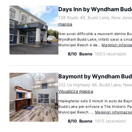
Days Inn by Wyndham Bud
138 Route 46, Budd Lake, New Jers
mappa
Non avrai difficoltà a muoverti dentro 
Wyndham Budd Lake, infatti sarai a circ
Municipal Beach e da...
Maggiori informa
8/10
Buono
1003 recensioni
Baymont by Wyndham Bud
102 Us Highway 46, Budd Lake, New
Visualizza mappa
Impiegherai solo 5 minuti in auto da B
Budd Lake per arrivare a The Historic P
Municipal Beach. ...
Maggiori informazio
8/10
Buono
1015 recensioni