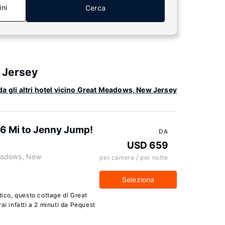
ini
Cerca
 Jersey
a gli altri hotel vicino Great Meadows, New Jersey
 6 Mi to Jenny Jump!
DA
USD 659
eadows, New
per camera / per notte
Seleziona
tico, questo cottage di Great
ai infatti a 2 minuti da Pequest