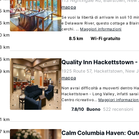
113 Nightingale Rd, Blairstown, New
mappa
5 km
Se vuoi la libertà di arrivare in soli 10 
6 km
e Delaware River, questo cottage a Blai
cerchi. ...
Maggiori informazioni
0 km
8.5 km
Wi-Fi gratuito
3 km
6 km
Quality Inn Hackettstown -
1925 Route 57, Hackettstown, New 
9 km
mappa
Non avrai difficoltà a muoverti dentro H
Hackettstown - Long Valley, infatti sarai
Centro ricreativo...
Maggiori informazion
7.8/10
Buono
522 recensioni
.1 km
7 km
Calm Columbia Haven: Outd