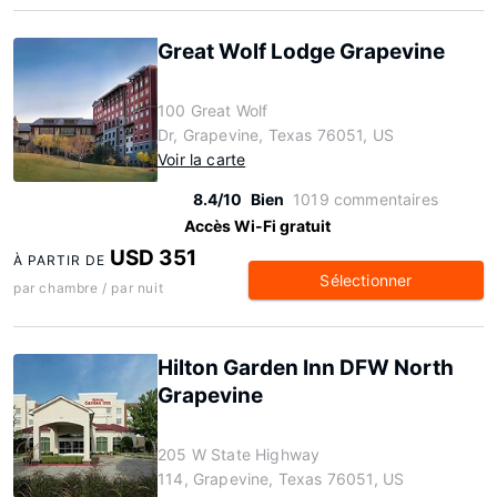
Great Wolf Lodge Grapevine
100 Great Wolf
Dr, Grapevine, Texas 76051, US
Voir la carte
8.4/10
Bien
1019 commentaires
Accès Wi-Fi gratuit
USD 351
À PARTIR DE
Sélectionner
par chambre / par nuit
Hilton Garden Inn DFW North
Grapevine
205 W State Highway
114, Grapevine, Texas 76051, US