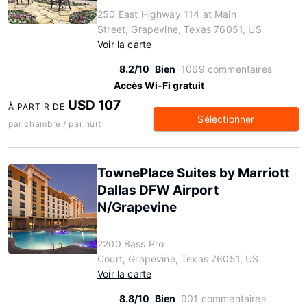
250 East Highway 114 at Main
Street, Grapevine, Texas 76051, US
Voir la carte
8.2/10
Bien
1069 commentaires
Accès Wi-Fi gratuit
USD 107
À PARTIR DE
Sélectionner
par chambre / par nuit
TownePlace Suites by Marriott
Dallas DFW Airport
N/Grapevine
2200 Bass Pro
Court, Grapevine, Texas 76051, US
Voir la carte
8.8/10
Bien
901 commentaires