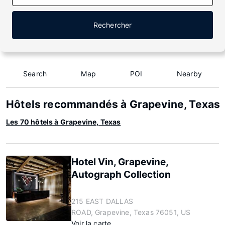
Rechercher
Search
Map
POI
Nearby
Hôtels recommandés à Grapevine, Texas
Les 70 hôtels à Grapevine, Texas
Hotel Vin, Grapevine,
Autograph Collection
215 EAST DALLAS
ROAD, Grapevine, Texas 76051, US
Voir la carte