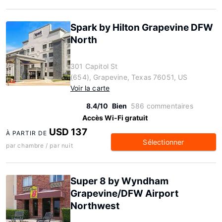
Spark by Hilton Grapevine DFW
North
301 Capitol St
(654), Grapevine, Texas 76051, US
Voir la carte
8.4/10
Bien
586 commentaires
Accès Wi-Fi gratuit
USD 137
À PARTIR DE
Sélectionner
par chambre / par nuit
Super 8 by Wyndham
Grapevine/DFW Airport
Northwest