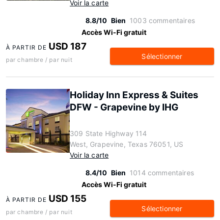
Voir la carte
8.8/10
Bien
1003 commentaires
Accès Wi-Fi gratuit
USD 187
À PARTIR DE
Sélectionner
par chambre / par nuit
Holiday Inn Express & Suites
DFW - Grapevine by IHG
309 State Highway 114
West, Grapevine, Texas 76051, US
Voir la carte
8.4/10
Bien
1014 commentaires
Accès Wi-Fi gratuit
USD 155
À PARTIR DE
Sélectionner
par chambre / par nuit