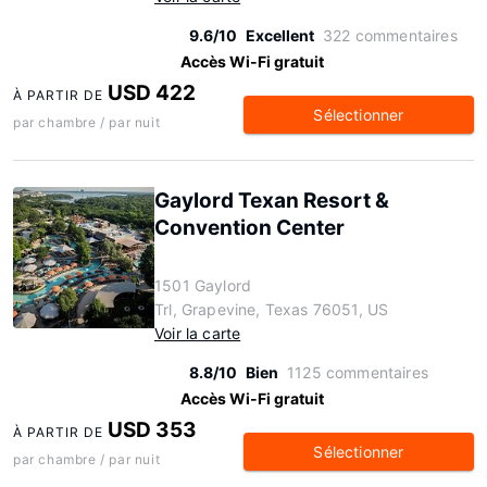
9.6/10
Excellent
322 commentaires
Accès Wi-Fi gratuit
USD 422
À PARTIR DE
Sélectionner
par chambre / par nuit
Gaylord Texan Resort &
Convention Center
1501 Gaylord
Trl, Grapevine, Texas 76051, US
Voir la carte
8.8/10
Bien
1125 commentaires
Accès Wi-Fi gratuit
USD 353
À PARTIR DE
Sélectionner
par chambre / par nuit