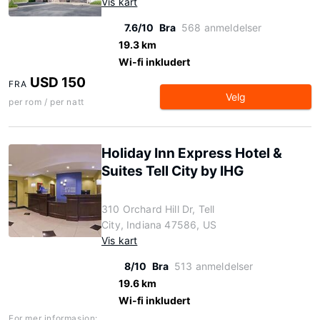
Vis kart
7.6/10
Bra
568 anmeldelser
19.3 km
Wi-fi inkludert
USD 150
FRA
Velg
per rom / per natt
Holiday Inn Express Hotel &
Suites Tell City by IHG
310 Orchard Hill Dr, Tell
City, Indiana 47586, US
Vis kart
8/10
Bra
513 anmeldelser
19.6 km
Wi-fi inkludert
For mer informasjon: