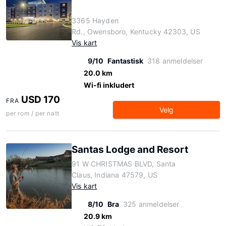
3365 Hayden
Rd., Owensboro, Kentucky 42303, US
Vis kart
9/10
Fantastisk
318 anmeldelser
20.0 km
Wi-fi inkludert
USD 170
FRA
Velg
per rom / per natt
Santas Lodge and Resort
91 W CHRISTMAS BLVD, Santa
Claus, Indiana 47579, US
Vis kart
8/10
Bra
325 anmeldelser
20.9 km