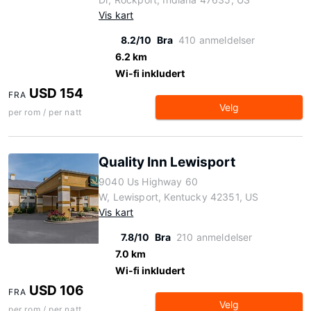
Vis kart
8.2/10
Bra
410 anmeldelser
6.2 km
Wi-fi inkludert
USD 154
FRA
Velg
per rom / per natt
Quality Inn Lewisport
9040 Us Highway 60
W, Lewisport, Kentucky 42351, US
Vis kart
7.8/10
Bra
210 anmeldelser
7.0 km
Wi-fi inkludert
USD 106
FRA
Velg
per rom / per natt