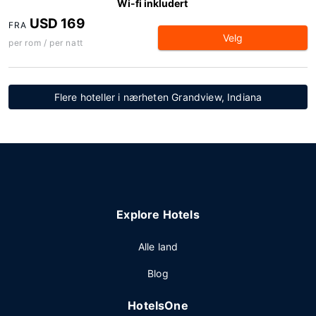
Wi-fi inkludert
USD 169
FRA
Velg
per rom / per natt
Flere hoteller i nærheten Grandview, Indiana
Explore Hotels
Alle land
Blog
HotelsOne