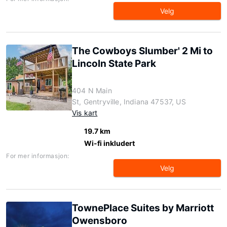
Velg
The Cowboys Slumber' 2 Mi to
Lincoln State Park
404 N Main
St, Gentryville, Indiana 47537, US
Vis kart
19.7 km
Wi-fi inkludert
For mer informasjon:
Velg
TownePlace Suites by Marriott
Owensboro