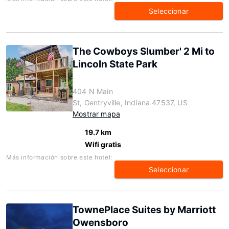
Seleccionar
The Cowboys Slumber' 2 Mi to
Lincoln State Park
404 N Main
St, Gentryville, Indiana 47537, US
Mostrar mapa
19.7 km
Wifi gratis
Más información sobre este hotel:
Seleccionar
TownePlace Suites by Marriott
Owensboro