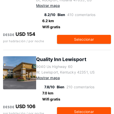
Mostrar mapa
8.2/10
Bien
410 comentarios
6.2 km
Wifi gratis
USD 154
DESDE
Seleccionar
por habitación / por noche
Quality Inn Lewisport
9040 Us Highway 60
W, Lewisport, Kentucky 42351, US
Mostrar mapa
7.8/10
Bien
210 comentarios
7.0 km
Wifi gratis
USD 106
DESDE
Seleccionar
por habitación / por noche