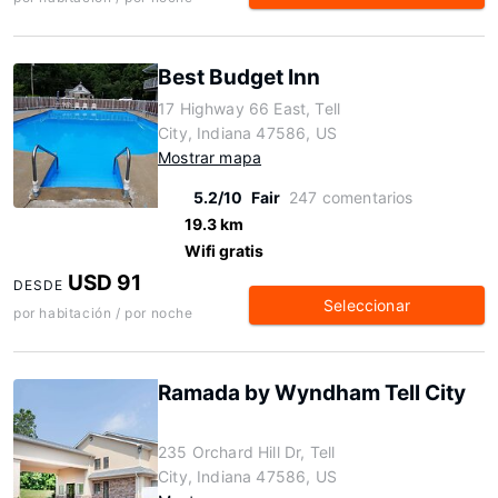
Best Budget Inn
17 Highway 66 East, Tell
City, Indiana 47586, US
Mostrar mapa
5.2/10
Fair
247 comentarios
19.3 km
Wifi gratis
USD 91
DESDE
Seleccionar
por habitación / por noche
Ramada by Wyndham Tell City
235 Orchard Hill Dr, Tell
City, Indiana 47586, US