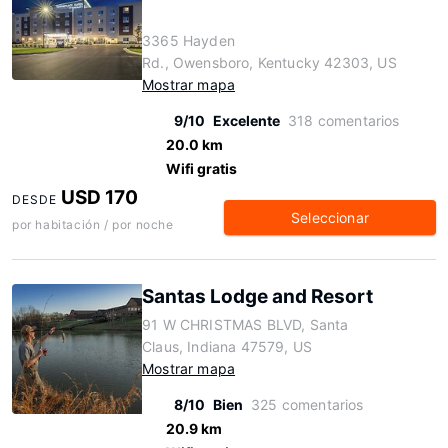
3365 Hayden
Rd., Owensboro, Kentucky 42303, US
Mostrar mapa
9/10
Excelente
318 comentarios
20.0 km
Wifi gratis
USD 170
DESDE
Seleccionar
por habitación / por noche
Santas Lodge and Resort
91 W CHRISTMAS BLVD, Santa
Claus, Indiana 47579, US
Mostrar mapa
8/10
Bien
325 comentarios
20.9 km