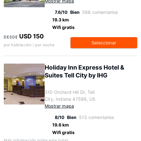
Mostrar mapa
7.6/10
Bien
568 comentarios
19.3 km
Wifi gratis
USD 150
DESDE
Seleccionar
por habitación / por noche
Holiday Inn Express Hotel &
Suites Tell City by IHG
310 Orchard Hill Dr, Tell
City, Indiana 47586, US
Mostrar mapa
8/10
Bien
513 comentarios
19.6 km
Wifi gratis
Más información sobre este hotel: