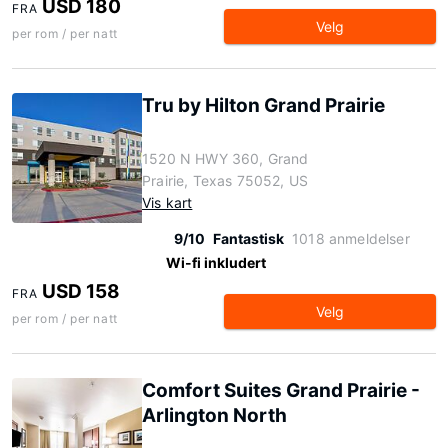
USD 180
FRA
Velg
per rom / per natt
Tru by Hilton Grand Prairie
1520 N HWY 360, Grand
Prairie, Texas 75052, US
Vis kart
9/10
Fantastisk
1018 anmeldelser
Wi-fi inkludert
USD 158
FRA
Velg
per rom / per natt
Comfort Suites Grand Prairie -
Arlington North