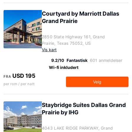
Courtyard by Marriott Dallas
Grand Prairie
2850 State Highway 161, Grand
Prairie, Texas 75052, US
Vis kart
9.2/10
Fantastisk
601 anmeldelser
Wi-fi inkludert
USD 195
FRA
Velg
per rom / per natt
Staybridge Suites Dallas Grand
Prairie by IHG
4043 LAKE RIDGE PARKWAY, Grand