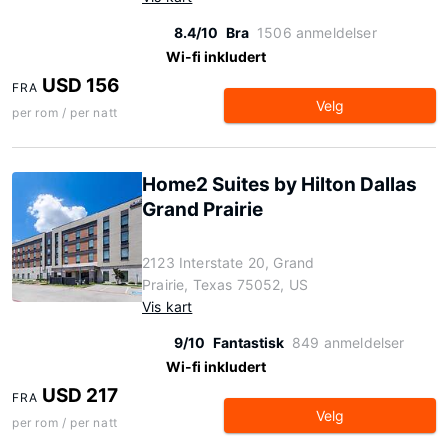
8.4/10
Bra
1506 anmeldelser
Wi-fi inkludert
USD 156
FRA
Velg
per rom / per natt
Home2 Suites by Hilton Dallas
Grand Prairie
2123 Interstate 20, Grand
Prairie, Texas 75052, US
Vis kart
9/10
Fantastisk
849 anmeldelser
Wi-fi inkludert
USD 217
FRA
Velg
per rom / per natt