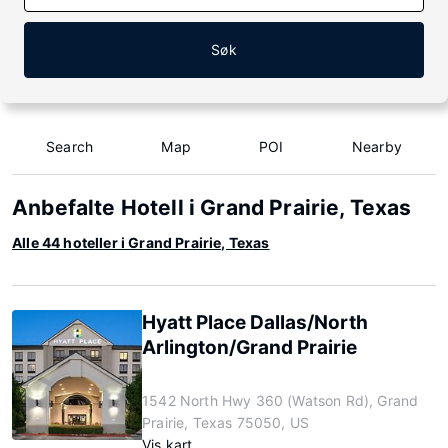
Søk
Search
Map
POI
Nearby
Anbefalte Hotell i Grand Prairie, Texas
Alle 44 hoteller i Grand Prairie, Texas
Hyatt Place Dallas/North
Arlington/Grand Prairie
1542 North Hwy 360 (Watson Rd), Grand
Prairie, Texas 75050, US
Vis kart