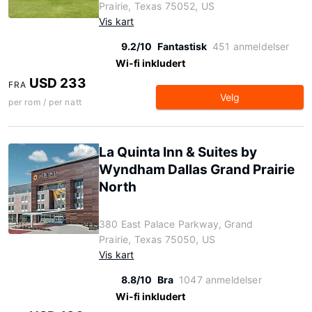
Prairie, Texas 75052, US
Vis kart
9.2/10
Fantastisk
451 anmeldelser
Wi-fi inkludert
USD 233
FRA
Velg
per rom / per natt
La Quinta Inn & Suites by
Wyndham Dallas Grand Prairie
North
380 East Palace Parkway, Grand
Prairie, Texas 75050, US
Vis kart
8.8/10
Bra
1047 anmeldelser
Wi-fi inkludert