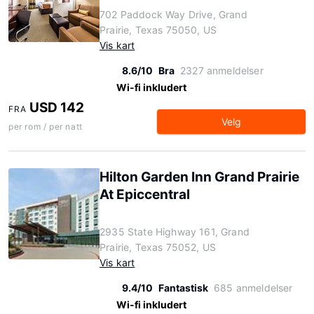
702 Paddock Way Drive, Grand
Prairie, Texas 75050, US
Vis kart
8.6/10
Bra
2327 anmeldelser
Wi-fi inkludert
USD 142
FRA
Velg
per rom / per natt
Hilton Garden Inn Grand Prairie
At Epiccentral
2935 State Highway 161, Grand
Prairie, Texas 75052, US
Vis kart
9.4/10
Fantastisk
685 anmeldelser
Wi-fi inkludert