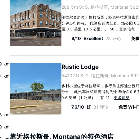
208 5th St S, 格拉斯哥, Montana 592
伦德尔套房位于格拉斯哥，距离格拉斯哥市县
分钟步行路程。 此酒店距离红岩广场公园 0.2
园 0.3 英里（0.5 公里）。 50...
更多信息
9/10
Excellent
23 评论
免费 
9 km
Rustic Lodge
54102 U.S. 2, 格拉斯哥, Montana 592
.4 km
乡村小屋位于格拉斯哥，步行前往邦迪公园只需
分钟。 此汽车旅馆距离谷县先锋博物馆 0.5 
0.6 英里（1 公里）。 有 21...
更多信息
7.6/10
好
81 评论
免费 Wi-F
8 km
9 km
靠近格拉斯哥, Montana的特色酒店
8 km