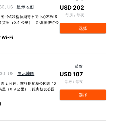
30, US
显示地图
USD 202
每房 / 每夜
图书馆和格拉斯哥市民中心不到 5
 英里（0.4 公里），距离霍伊特公
选择
Wi-Fi
起价
30, US
显示地图
USD 107
每房 / 每夜
 2 分钟、前往拐杖糖公园需 10
英里（0.9 公里），距离校友公园
选择
i