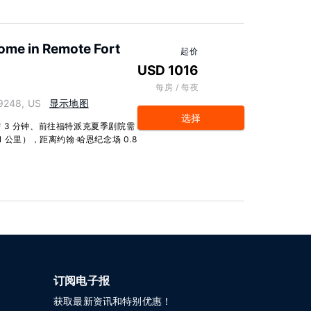
ome in Remote Fort
起价
USD 1016
每房 / 每夜
9248, US
显示地图
选择
 3 分钟、前往福特派克夏季剧院需
.1 公里），距离约翰·哈恩纪念场 0.8
订阅电子报
获取最新资讯和特别优惠！