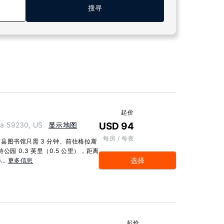
搜寻
起价
a 59230, US
显示地图
USD 94
每房 / 每夜
县图书馆只需 3 分钟、前往格拉斯
园 0.3 英里（0.5 公里），距离
选择
..
更多信息
起价