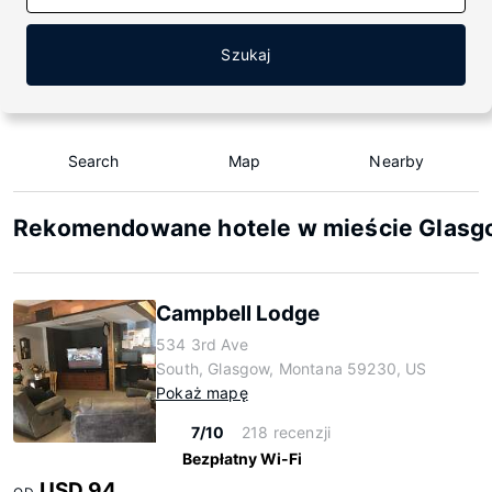
Szukaj
Search
Map
Nearby
Rekomendowane hotele w mieście Glasg
Campbell Lodge
534 3rd Ave
South, Glasgow, Montana 59230, US
Pokaż mapę
7/10
218 recenzji
Bezpłatny Wi-Fi
USD 94