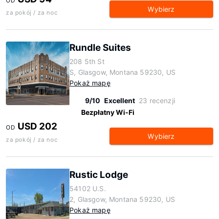
OD
Wybierz
za pokój / za noc
Rundle Suites
208 5th St
S, Glasgow, Montana 59230, US
Pokaż mapę
9/10
Excellent
23 recenzji
Bezpłatny Wi-Fi
USD 202
OD
Wybierz
za pokój / za noc
Rustic Lodge
54102 U.S.
2, Glasgow, Montana 59230, US
Pokaż mapę