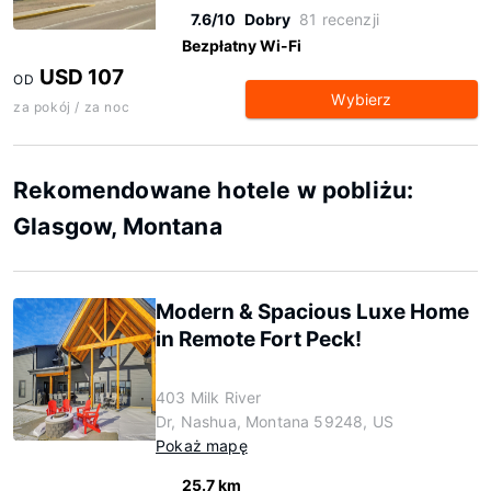
7.6/10
Dobry
81 recenzji
Bezpłatny Wi-Fi
USD 107
OD
Wybierz
za pokój / za noc
Rekomendowane hotele w pobliżu:
Glasgow, Montana
Modern & Spacious Luxe Home
in Remote Fort Peck!
403 Milk River
Dr, Nashua, Montana 59248, US
Pokaż mapę
25.7 km