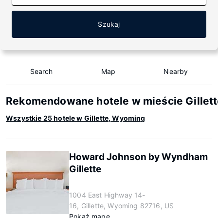
Szukaj
Search
Map
Nearby
Rekomendowane hotele w mieście Gillet
Wszystkie 25 hotele w Gillette, Wyoming
Howard Johnson by Wyndham
Gillette
1004 East Highway 14-
16, Gillette, Wyoming 82716, US
Pokaż mapę