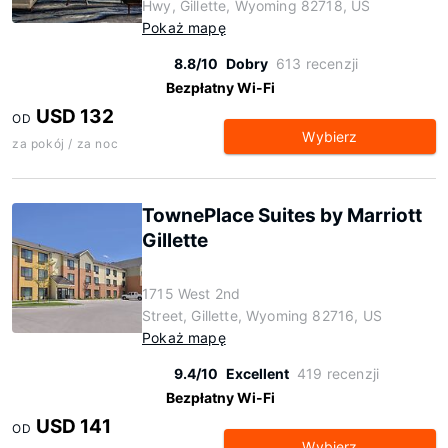
Hwy, Gillette, Wyoming 82718, US
Pokaż mapę
8.8/10
Dobry
613 recenzji
Bezpłatny Wi-Fi
USD 132
OD
Wybierz
za pokój / za noc
TownePlace Suites by Marriott
Gillette
1715 West 2nd
Street, Gillette, Wyoming 82716, US
Pokaż mapę
9.4/10
Excellent
419 recenzji
Bezpłatny Wi-Fi
USD 141
OD
Wybierz