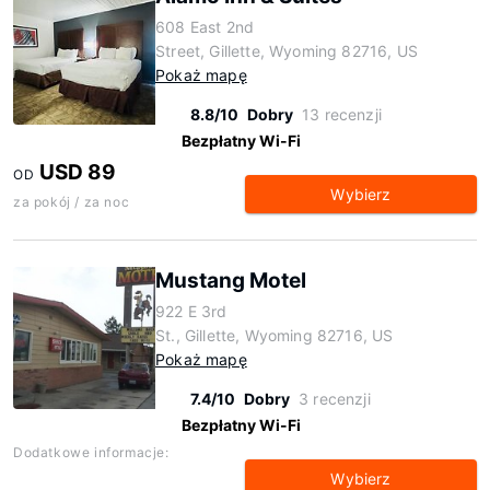
608 East 2nd
Street, Gillette, Wyoming 82716, US
Pokaż mapę
8.8/10
Dobry
13 recenzji
Bezpłatny Wi-Fi
USD 89
OD
Wybierz
za pokój / za noc
Mustang Motel
922 E 3rd
St., Gillette, Wyoming 82716, US
Pokaż mapę
7.4/10
Dobry
3 recenzji
Bezpłatny Wi-Fi
Dodatkowe informacje:
Wybierz