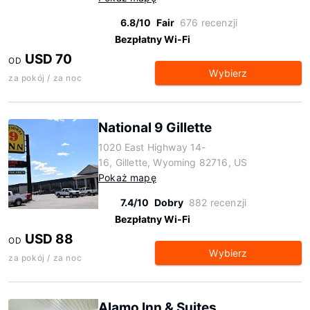
6.8/10
Fair
676 recenzji
Bezpłatny Wi-Fi
USD 70
OD
Wybierz
za pokój / za noc
National 9 Gillette
1020 East Highway 14-
16, Gillette, Wyoming 82716, US
Pokaż mapę
7.4/10
Dobry
882 recenzji
Bezpłatny Wi-Fi
USD 88
OD
Wybierz
za pokój / za noc
Alamo Inn & Suites