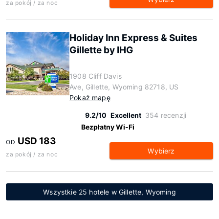
za pokój / za noc
Holiday Inn Express & Suites
Gillette by IHG
1908 Cliff Davis
Ave, Gillette, Wyoming 82718, US
Pokaż mapę
9.2/10
Excellent
354 recenzji
Bezpłatny Wi-Fi
USD 183
OD
Wybierz
za pokój / za noc
Wszystkie 25 hotele w Gillette, Wyoming