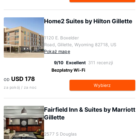
Home2 Suites by Hilton Gillette
1120 E. Boxelder
Road, Gillette, Wyoming 82718, US
Pokaż mapę
9/10
Excellent
311 recenzji
Bezpłatny Wi-Fi
USD 178
OD
Wybierz
za pokój / za noc
Fairfield Inn & Suites by Marriott
Gillette
2577 S Douglas