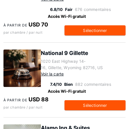
6.8/10
Fair
676 commentaires
Accès Wi-Fi gratuit
USD 70
À PARTIR DE
Sélectionner
par chambre / par nuit
National 9 Gillette
1020 East Highway 14-
16, Gillette, Wyoming 82716, US
Voir la carte
7.4/10
Bien
882 commentaires
Accès Wi-Fi gratuit
USD 88
À PARTIR DE
Sélectionner
par chambre / par nuit
Alamo Inn & Suites