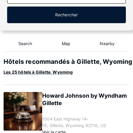
Rechercher
Search
Map
Nearby
Hôtels recommandés à Gillette, Wyoming
Les 25 hôtels à Gillette, Wyoming
Howard Johnson by Wyndham
Gillette
1004 East Highway 14-
16, Gillette, Wyoming 82716, US
Voir la carte