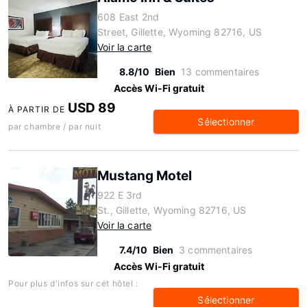
608 East 2nd
Street, Gillette, Wyoming 82716, US
Voir la carte
8.8/10
Bien
13 commentaires
Accès Wi-Fi gratuit
USD 89
À PARTIR DE
Sélectionner
par chambre / par nuit
Mustang Motel
922 E 3rd
St., Gillette, Wyoming 82716, US
Voir la carte
7.4/10
Bien
3 commentaires
Accès Wi-Fi gratuit
Pour plus d'infos sur cet hôtel :
Sélectionner