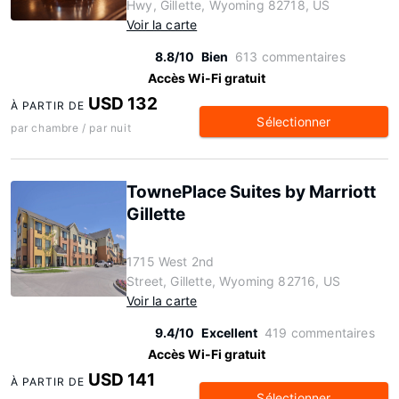
Hwy, Gillette, Wyoming 82718, US
Voir la carte
8.8/10
Bien
613 commentaires
Accès Wi-Fi gratuit
USD 132
À PARTIR DE
Sélectionner
par chambre / par nuit
TownePlace Suites by Marriott
Gillette
1715 West 2nd
Street, Gillette, Wyoming 82716, US
Voir la carte
9.4/10
Excellent
419 commentaires
Accès Wi-Fi gratuit
USD 141
À PARTIR DE
Sélectionner