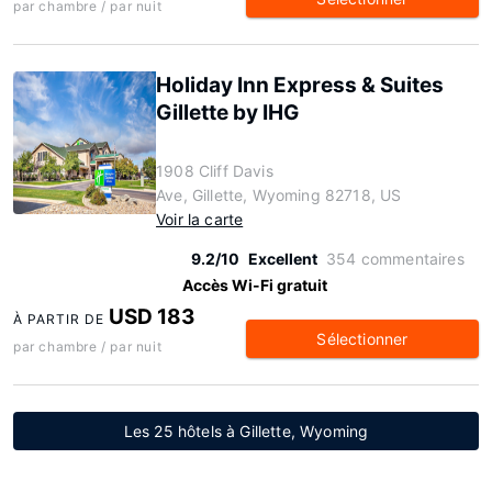
par chambre / par nuit
Holiday Inn Express & Suites
Gillette by IHG
1908 Cliff Davis
Ave, Gillette, Wyoming 82718, US
Voir la carte
9.2/10
Excellent
354 commentaires
Accès Wi-Fi gratuit
USD 183
À PARTIR DE
Sélectionner
par chambre / par nuit
Les 25 hôtels à Gillette, Wyoming