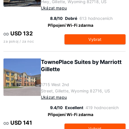
Hwy, Gillette, Wyoming 82718, US
Ukázat mapu
8.8/10
Dobré
613 hodnoceních
Připojení Wi-Fi zdarma
USD 132
OD
Vybrat
za pokoj / za noc
TownePlace Suites by Marriott
Gillette
1715 West 2nd
Street, Gillette, Wyoming 82716, US
Ukázat mapu
9.4/10
Excellent
419 hodnoceních
Připojení Wi-Fi zdarma
USD 141
OD
Vybrat