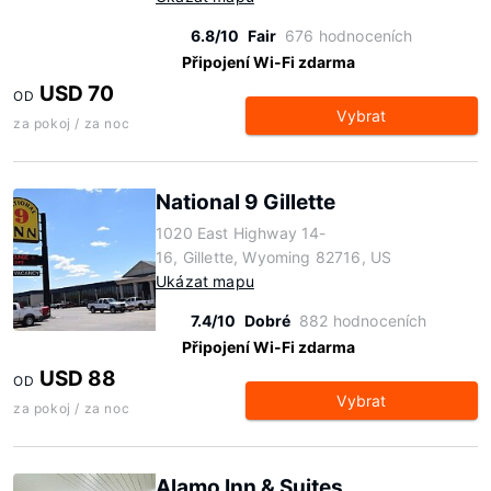
6.8/10
Fair
676 hodnoceních
Připojení Wi-Fi zdarma
USD 70
OD
Vybrat
za pokoj / za noc
National 9 Gillette
1020 East Highway 14-
16, Gillette, Wyoming 82716, US
Ukázat mapu
7.4/10
Dobré
882 hodnoceních
Připojení Wi-Fi zdarma
USD 88
OD
Vybrat
za pokoj / za noc
Alamo Inn & Suites