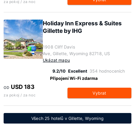
za pokoj / za noc
Holiday Inn Express & Suites
Gillette by IHG
1908 Cliff Davis
Ave, Gillette, Wyoming 82718, US
Ukázat mapu
9.2/10
Excellent
354 hodnoceních
Připojení Wi-Fi zdarma
USD 183
OD
Vybrat
za pokoj / za noc
Všech 25 hotelů v Gillette, Wyoming