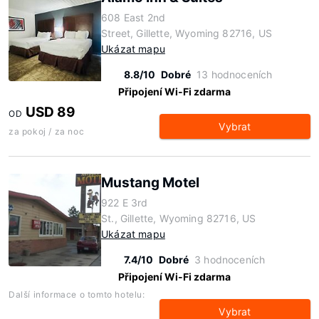
608 East 2nd
Street, Gillette, Wyoming 82716, US
Ukázat mapu
8.8/10
Dobré
13 hodnoceních
Připojení Wi-Fi zdarma
USD 89
OD
Vybrat
za pokoj / za noc
Mustang Motel
922 E 3rd
St., Gillette, Wyoming 82716, US
Ukázat mapu
7.4/10
Dobré
3 hodnoceních
Připojení Wi-Fi zdarma
Další informace o tomto hotelu:
Vybrat