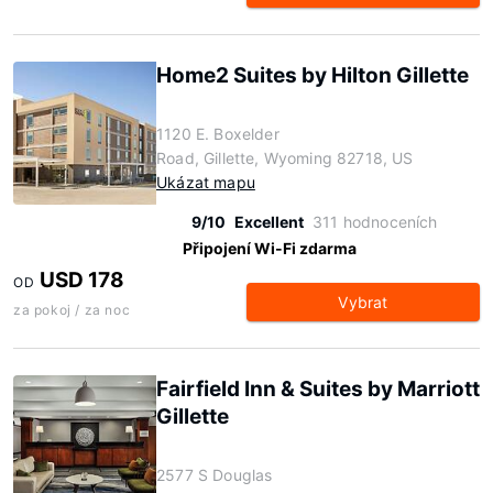
Home2 Suites by Hilton Gillette
1120 E. Boxelder
Road, Gillette, Wyoming 82718, US
Ukázat mapu
9/10
Excellent
311 hodnoceních
Připojení Wi-Fi zdarma
USD 178
OD
Vybrat
za pokoj / za noc
Fairfield Inn & Suites by Marriott
Gillette
2577 S Douglas