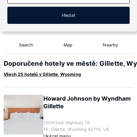
Hledat
Search
Map
Nearby
Doporučené hotely ve městě: Gillette, W
Všech 25 hotelů v Gillette, Wyoming
Howard Johnson by Wyndham
Gillette
1004 East Highway 14-
16, Gillette, Wyoming 82716, US
Ukázat mapu