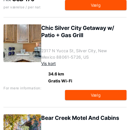
Vælg
per værelse / per nat
Chic Silver City Getaway w/
Patio + Gas Grill
2317 N Yucca St, Silver City, New
Mexico 88061-5726, US
Vis kort
34.6 km
Gratis Wi-Fi
For mere information:
Vælg
Bear Creek Motel And Cabins