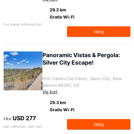
29.2 km
Gratis Wi-Fi
For mere information:
Vælg
Panoramic Vistas & Pergola:
Silver City Escape!
500 Camino De Viento, Silver City, New
Mexico 88061, US
Vis kort
29.3 km
Gratis Wi-Fi
USD 277
FRA
Vælg
per værelse / per nat