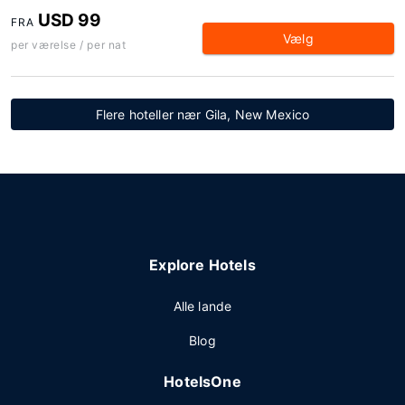
USD 99
FRA
Vælg
per værelse / per nat
Flere hoteller nær Gila, New Mexico
Explore Hotels
Alle lande
Blog
HotelsOne