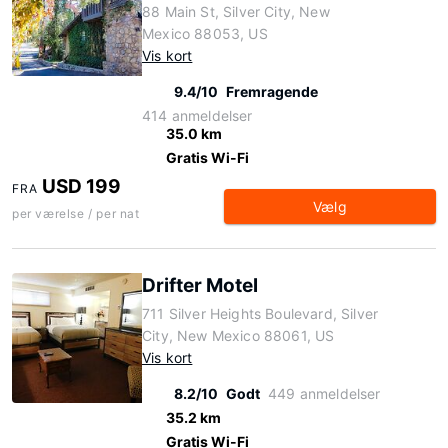
88 Main St, Silver City, New
Mexico 88053, US
Vis kort
9.4/10
Fremragende
414 anmeldelser
35.0 km
Gratis Wi-Fi
USD 199
FRA
Vælg
per værelse / per nat
Drifter Motel
711 Silver Heights Boulevard, Silver
City, New Mexico 88061, US
Vis kort
8.2/10
Godt
449 anmeldelser
35.2 km
Gratis Wi-Fi