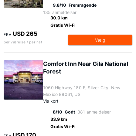
9.8/10
Fremragende
135 anmeldelser
30.0 km
Gratis Wi-Fi
USD 265
FRA
Vælg
per værelse / per nat
Comfort Inn Near Gila National
Forest
1060 Highway 180 E, Silver City, New
Mexico 88061, US
Vis kort
8/10
Godt
381 anmeldelser
33.9 km
Gratis Wi-Fi
USD 170
FRA