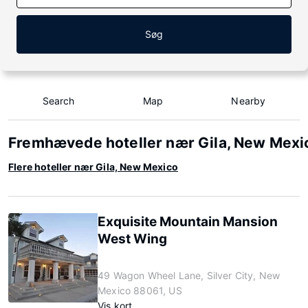
Søg
Search
Map
Nearby
Fremhævede hoteller nær Gila, New Mexi
Flere hoteller nær Gila, New Mexico
Exquisite Mountain Mansion
West Wing
49 Wagon Wheel Lane, Silver City, New
Mexico 88061, US
Vis kort