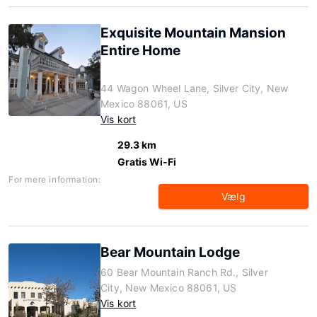
Exquisite Mountain Mansion
Entire Home
44 Wagon Wheel Lane, Silver City, New
Mexico 88061, US
Vis kort
29.3 km
Gratis Wi-Fi
For mere information:
Vælg
Bear Mountain Lodge
60 Bear Mountain Ranch Rd., Silver
City, New Mexico 88061, US
Vis kort