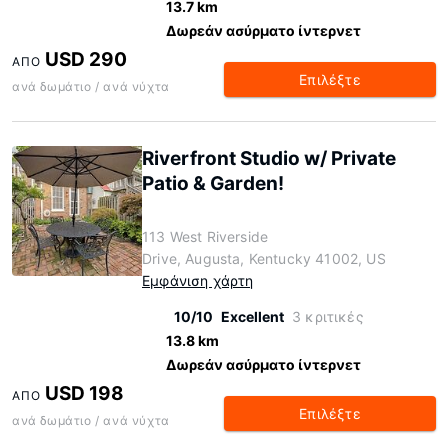
13.7 km
Δωρεάν ασύρματο ίντερνετ
USD 290
ΑΠΌ
Επιλέξτε
ανά δωμάτιο / ανά νύχτα
Riverfront Studio w/ Private
Patio & Garden!
113 West Riverside
Drive, Augusta, Kentucky 41002, US
Εμφάνιση χάρτη
10/10
Excellent
3 κριτικές
13.8 km
Δωρεάν ασύρματο ίντερνετ
USD 198
ΑΠΌ
Επιλέξτε
ανά δωμάτιο / ανά νύχτα