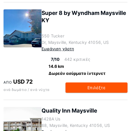
Super 8 by Wyndham Maysville
KY
550 Tucker
Dr, Maysville, Kentucky 41056, US
Εμφάνιση χάρτη
7/10
442 κριτικές
14.6 km
Δωρεάν ασύρματο ίντερνετ
USD 72
ΑΠΌ
Επιλέξτε
ανά δωμάτιο / ανά νύχτα
Quality Inn Maysville
1428A Us
68, Maysville, Kentucky 41056, US