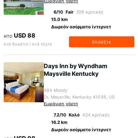
Εμφάνιση χάρτη
6/10
Fair
209 κριτικές
15.0 km
Δωρεάν ασύρματο ίντερνετ
USD 88
ΑΠΌ
Επιλέξτε
ανά δωμάτιο / ανά νύχτα
Days Inn by Wyndham
Maysville Kentucky
484 Moody
Dr, Maysville, Kentucky 41056, US
Εμφάνιση χάρτη
7.2/10
Καλό
434 κριτικές
16.2 km
Δωρεάν ασύρματο ίντερνετ