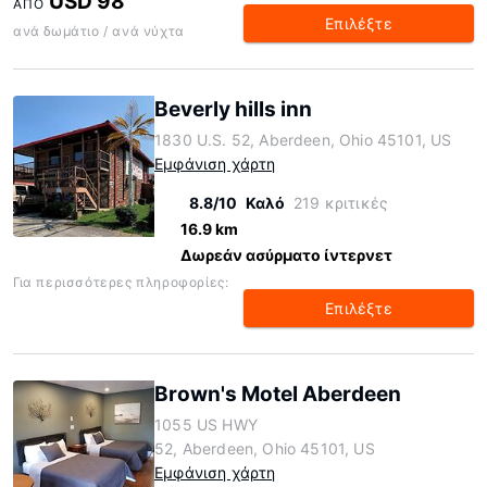
USD 98
ΑΠΌ
Επιλέξτε
ανά δωμάτιο / ανά νύχτα
Beverly hills inn
1830 U.S. 52, Aberdeen, Ohio 45101, US
Εμφάνιση χάρτη
8.8/10
Καλό
219 κριτικές
16.9 km
Δωρεάν ασύρματο ίντερνετ
Για περισσότερες πληροφορίες:
Επιλέξτε
Brown's Motel Aberdeen
1055 US HWY
52, Aberdeen, Ohio 45101, US
Εμφάνιση χάρτη