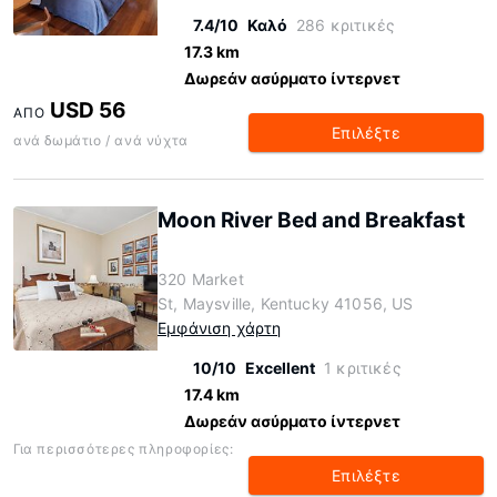
7.4/10
Καλό
286 κριτικές
17.3 km
Δωρεάν ασύρματο ίντερνετ
USD 56
ΑΠΌ
Επιλέξτε
ανά δωμάτιο / ανά νύχτα
Moon River Bed and Breakfast
320 Market
St, Maysville, Kentucky 41056, US
Εμφάνιση χάρτη
10/10
Excellent
1 κριτικές
17.4 km
Δωρεάν ασύρματο ίντερνετ
Για περισσότερες πληροφορίες:
Επιλέξτε