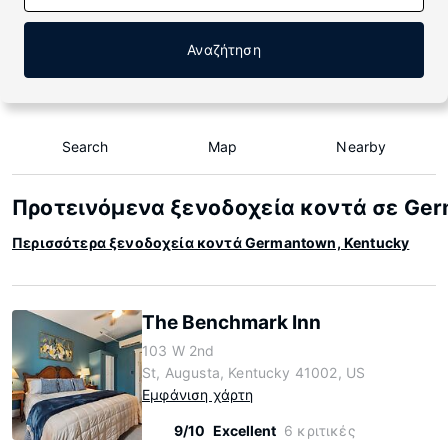
Αναζήτηση
Search
Map
Nearby
Προτεινόμενα ξενοδοχεία κοντά σε Ger
Περισσότερα ξενοδοχεία κοντά Germantown, Kentucky
The Benchmark Inn
103 W 2nd
St, Augusta, Kentucky 41002, US
Εμφάνιση χάρτη
9/10
Excellent
6 κριτικές