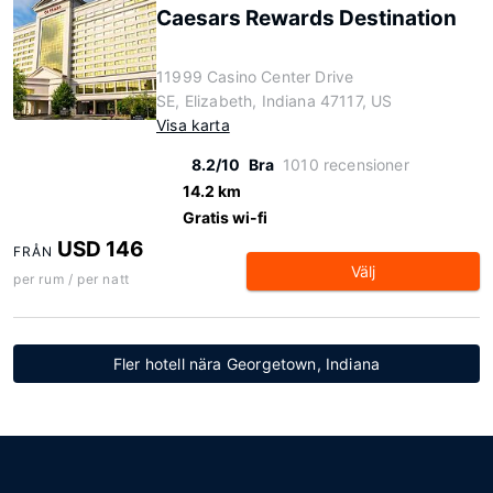
Caesars Rewards Destination
11999 Casino Center Drive
SE, Elizabeth, Indiana 47117, US
Visa karta
8.2/10
Bra
1010 recensioner
14.2 km
Gratis wi-fi
USD 146
FRÅN
Välj
per rum / per natt
Fler hotell nära Georgetown, Indiana