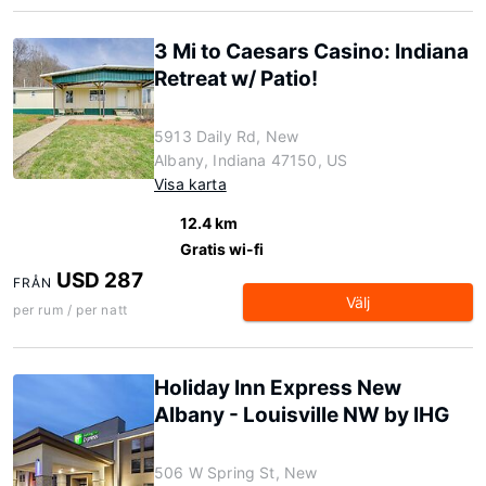
3 Mi to Caesars Casino: Indiana
Retreat w/ Patio!
5913 Daily Rd, New
Albany, Indiana 47150, US
Visa karta
12.4 km
Gratis wi-fi
USD 287
FRÅN
Välj
per rum / per natt
Holiday Inn Express New
Albany - Louisville NW by IHG
506 W Spring St, New