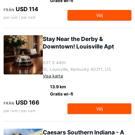
Gratis wi-fi
USD 114
FRÅN
Välj
per rum / per natt
Stay Near the Derby &
Downtown! Louisville Apt
637 S 44th
St, Louisville, Kentucky 40211, US
Visa karta
13.9 km
Gratis wi-fi
USD 166
FRÅN
Välj
per rum / per natt
Caesars Southern Indiana - A