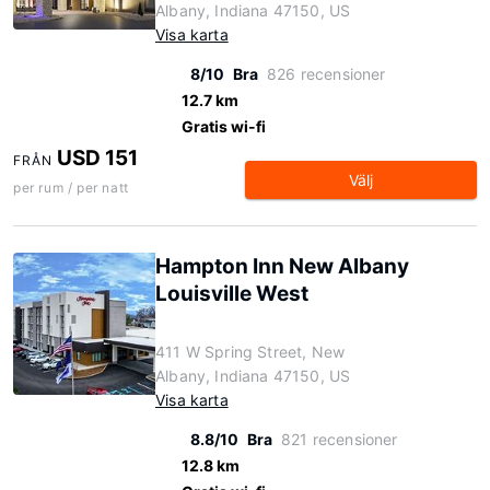
Albany, Indiana 47150, US
Visa karta
8/10
Bra
826 recensioner
12.7 km
Gratis wi-fi
USD 151
FRÅN
Välj
per rum / per natt
Hampton Inn New Albany
Louisville West
411 W Spring Street, New
Albany, Indiana 47150, US
Visa karta
8.8/10
Bra
821 recensioner
12.8 km