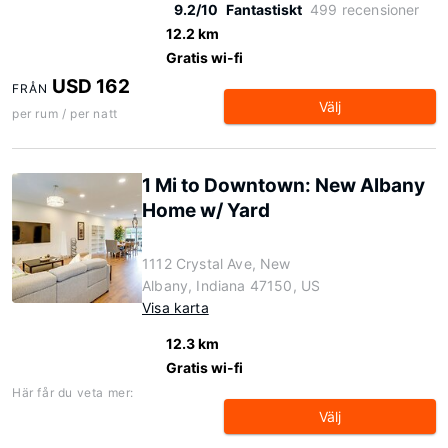
9.2/10
Fantastiskt
499 recensioner
12.2 km
Gratis wi-fi
USD 162
FRÅN
Välj
per rum / per natt
1 Mi to Downtown: New Albany
Home w/ Yard
1112 Crystal Ave, New
Albany, Indiana 47150, US
Visa karta
12.3 km
Gratis wi-fi
Här får du veta mer:
Välj