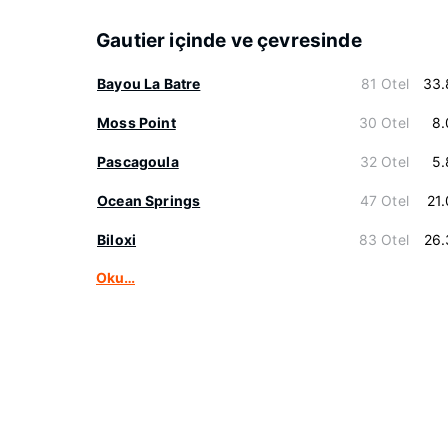
Gautier içinde ve çevresinde
Bayou La Batre
81 Otel
33.
Moss Point
30 Otel
8.
Pascagoula
32 Otel
5.
Ocean Springs
47 Otel
21
Biloxi
83 Otel
26.
Oku…