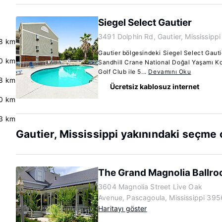
Siegel Select Gautier
3491 Dolphin Rd, Gautier, Mississipp
8 km
Gautier bölgesindeki Siegel Select Gaut
0 km
Sandhill Crane National Doğal Yaşamı K
Golf Club ile 5...
Devamını Oku
8 km
Ücretsiz kablosuz internet
.0 km
3 km
Gautier, Mississippi yakınındaki seçme 
The Grand Magnolia Ballro
3604 Magnolia Street Live Oak
Avenue, Pascagoula, Mississippi 395
Haritayı göster