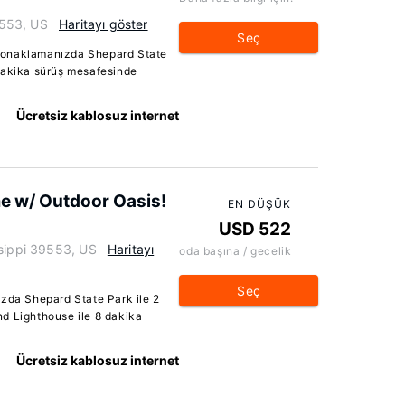
39553, US
Haritayı göster
Seç
konaklamanızda Shepard State
dakika sürüş mesafesinde
Ücretsiz kablosuz internet
e w/ Outdoor Oasis!
EN DÜŞÜK
USD 522
ssippi 39553, US
Haritayı
oda başına / gecelik
Seç
ızda Shepard State Park ile 2
d Lighthouse ile 8 dakika
Ücretsiz kablosuz internet