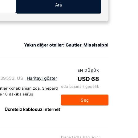
Ara
Yakın diğer oteller: Gautier, Mississippi
EN DÜŞÜK
i 39553, US
Haritayı göster
USD 68
oda başına / gecelik
autier konaklamanızda, Shepard
le 10 dakika sürüş
Seç
Ücretsiz kablosuz internet
Daha fazla bilgi için: