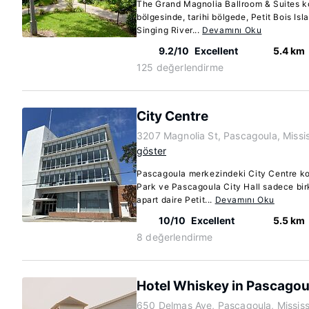
The Grand Magnolia Ballroom & Suites 
bölgesinde, tarihi bölgede, Petit Bois Isl
Singing River...
Devamını Oku
9.2/10
Excellent
5.4 km
125 değerlendirme
City Centre
3207 Magnolia St, Pascagoula, Missi
göster
Pascagoula merkezindeki City Centre 
Park ve Pascagoula City Hall sadece bir
apart daire Petit...
Devamını Oku
10/10
Excellent
5.5 km
8 değerlendirme
Hotel Whiskey in Pascagou
650 Delmas Ave, Pascagoula, Missis