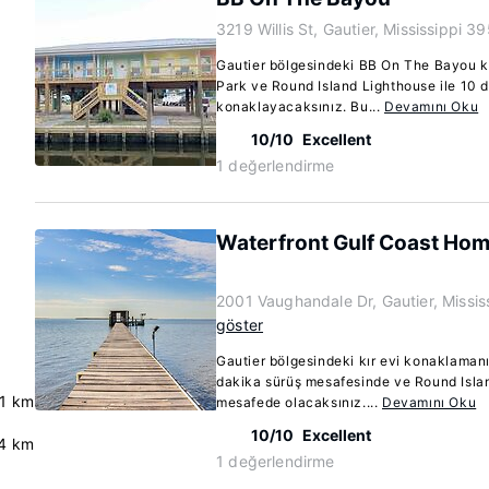
3219 Willis St, Gautier, Mississippi 
Gautier bölgesindeki BB On The Bayou 
Park ve Round Island Lighthouse ile 10 
konaklayacaksınız. Bu...
Devamını Oku
10/10
Excellent
1 değerlendirme
Waterfront Gulf Coast Hom
2001 Vaughandale Dr, Gautier, Missi
göster
Gautier bölgesindeki kır evi konaklaman
dakika sürüş mesafesinde ve Round Islan
.1 km
mesafede olacaksınız....
Devamını Oku
10/10
Excellent
4 km
1 değerlendirme