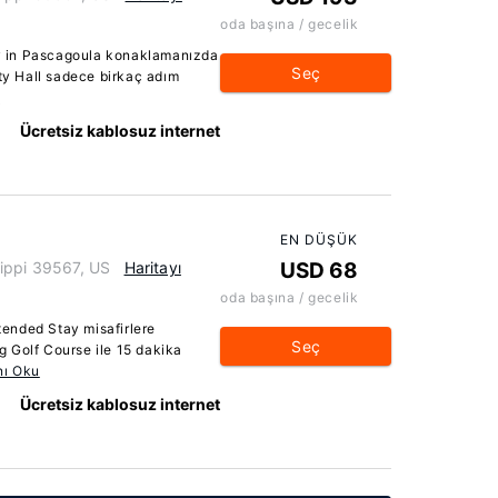
oda başına / gecelik
y in Pascagoula konaklamanızda
Seç
y Hall sadece birkaç adım
u
Ücretsiz kablosuz internet
EN DÜŞÜK
ippi 39567, US
Haritayı
USD 68
oda başına / gecelik
ended Stay misafirlere
Seç
 Golf Course ile 15 dakika
ı Oku
Ücretsiz kablosuz internet