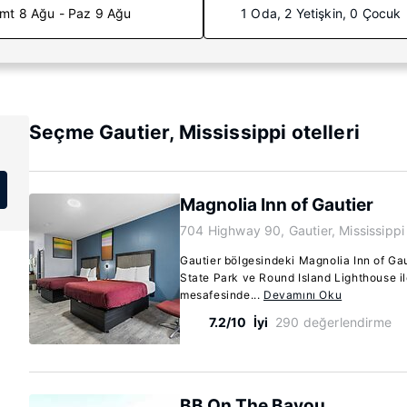
mt 8 Ağu - Paz 9 Ağu
1 Oda, 2 Yetişkin, 0 Çocuk
Seçme Gautier, Mississippi otelleri
Magnolia Inn of Gautier
704 Highway 90, Gautier, Mississipp
Gautier bölgesindeki Magnolia Inn of G
State Park ve Round Island Lighthouse i
mesafesinde...
Devamını Oku
7.2/10
İyi
290 değerlendirme
BB On The Bayou