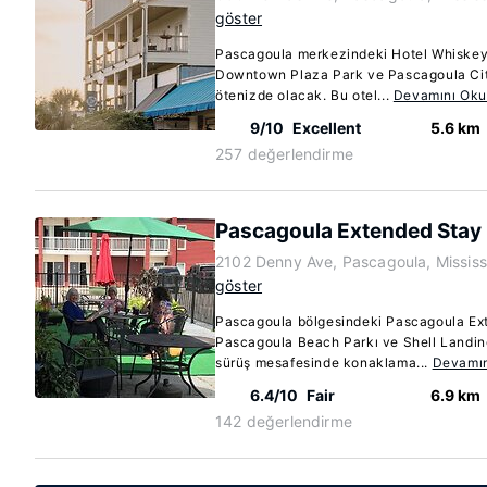
göster
Pascagoula merkezindeki Hotel Whiske
Downtown Plaza Park ve Pascagoula Cit
ötenizde olacak. Bu otel...
Devamını Ok
9/10
Excellent
5.6 km
257 değerlendirme
Pascagoula Extended Stay
2102 Denny Ave, Pascagoula, Mississ
göster
Pascagoula bölgesindeki Pascagoula Ext
Pascagoula Beach Parkı ve Shell Landing
sürüş mesafesinde konaklama...
Devamın
6.4/10
Fair
6.9 km
142 değerlendirme