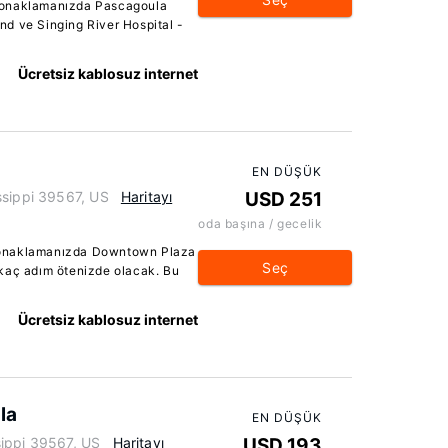
konaklamanızda Pascagoula
and ve Singing River Hospital -
Ücretsiz kablosuz internet
EN DÜŞÜK
ssippi 39567, US
Haritayı
USD 251
oda başına / gecelik
konaklamanızda Downtown Plaza
Seç
kaç adım ötenizde olacak. Bu
Ücretsiz kablosuz internet
la
EN DÜŞÜK
sippi 39567, US
Haritayı
USD 193