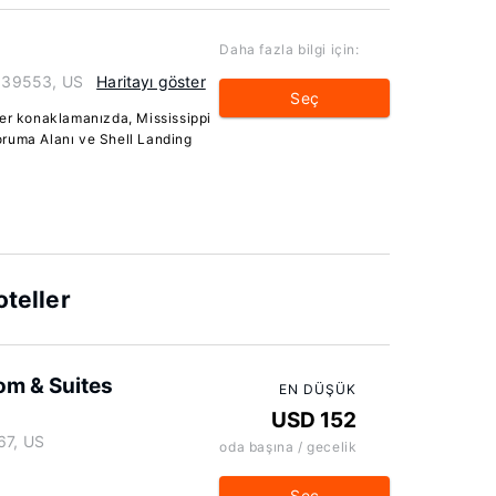
Daha fazla bilgi için:
i 39553, US
Haritayı göster
Seç
ier konaklamanızda, Mississippi
oruma Alanı ve Shell Landing
oteller
om & Suites
EN DÜŞÜK
USD 152
67, US
oda başına / gecelik
Seç