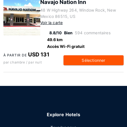
Navajo Nation Inn
48 W Highway 264, Window Rock, New
Mexico 86515, US
Voir la carte
8.8/10
Bien
594 commentaires
49.6 km
Accès Wi-Fi gratuit
USD 131
À PARTIR DE
Sélectionner
par chambre / par nuit
Explore Hotels