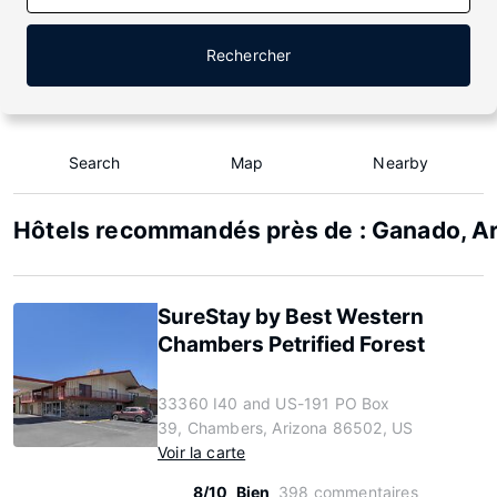
Rechercher
Search
Map
Nearby
Hôtels recommandés près de : Ganado, A
SureStay by Best Western
Chambers Petrified Forest
33360 I40 and US-191 PO Box
39, Chambers, Arizona 86502, US
Voir la carte
8/10
Bien
398 commentaires