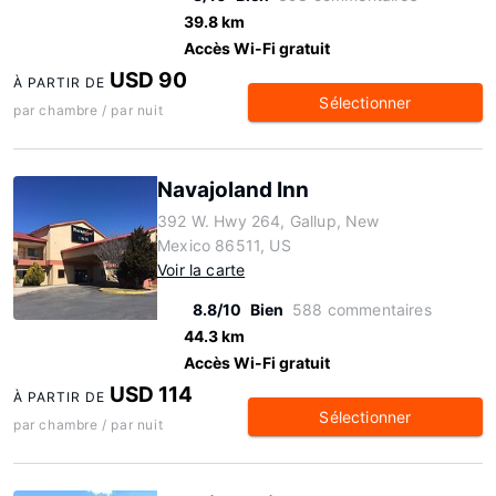
39.8 km
Accès Wi-Fi gratuit
USD 90
À PARTIR DE
Sélectionner
par chambre / par nuit
Navajoland Inn
392 W. Hwy 264, Gallup, New
Mexico 86511, US
Voir la carte
8.8/10
Bien
588 commentaires
44.3 km
Accès Wi-Fi gratuit
USD 114
À PARTIR DE
Sélectionner
par chambre / par nuit