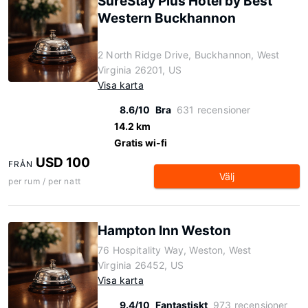
SureStay Plus Hotel by Best
Western Buckhannon
2 North Ridge Drive, Buckhannon, West
Virginia 26201, US
Visa karta
8.6/10
Bra
631 recensioner
14.2 km
Gratis wi-fi
USD 100
FRÅN
Välj
per rum / per natt
Hampton Inn Weston
76 Hospitality Way, Weston, West
Virginia 26452, US
Visa karta
9.4/10
Fantastiskt
973 recensioner