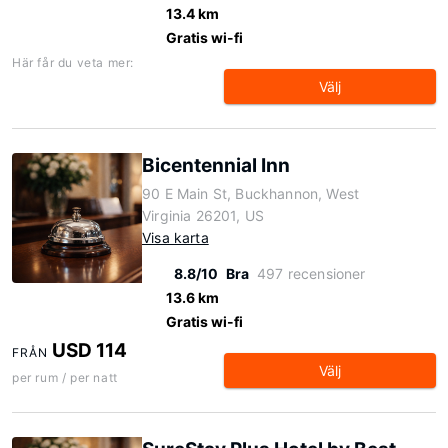
13.4 km
Gratis wi-fi
Här får du veta mer:
Välj
Bicentennial Inn
90 E Main St, Buckhannon, West
Virginia 26201, US
Visa karta
8.8/10
Bra
497 recensioner
13.6 km
Gratis wi-fi
USD 114
FRÅN
Välj
per rum / per natt