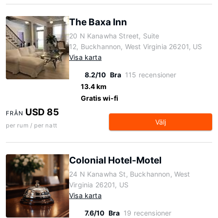
The Baxa Inn
20 N Kanawha Street, Suite
12, Buckhannon, West Virginia 26201, US
Visa karta
8.2/10
Bra
115 recensioner
13.4 km
Gratis wi-fi
USD 85
FRÅN
Välj
per rum / per natt
Colonial Hotel-Motel
24 N Kanawha St, Buckhannon, West
Virginia 26201, US
Visa karta
7.6/10
Bra
19 recensioner