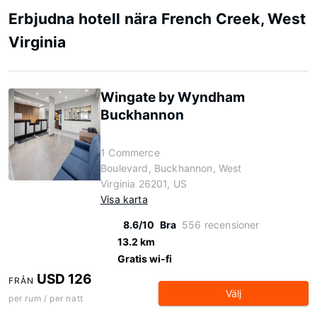
Erbjudna hotell nära French Creek, West
Virginia
Wingate by Wyndham
Buckhannon
1 Commerce
Boulevard, Buckhannon, West
Virginia 26201, US
Visa karta
8.6/10
Bra
556 recensioner
13.2 km
Gratis wi-fi
USD 126
FRÅN
Välj
per rum / per natt