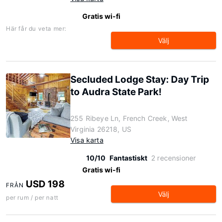
Gratis wi-fi
Här får du veta mer:
Välj
Secluded Lodge Stay: Day Trip
to Audra State Park!
255 Ribeye Ln, French Creek, West
Virginia 26218, US
Visa karta
10/10
Fantastiskt
2 recensioner
Gratis wi-fi
USD 198
FRÅN
Välj
per rum / per natt