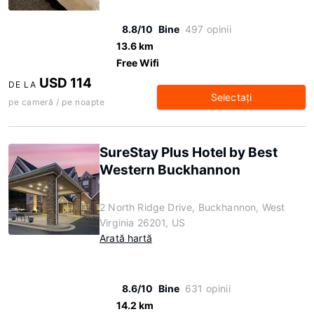
8.8/10
Bine
497 opinii
13.6 km
Free Wifi
USD 114
DE LA
Selectaţi
pe cameră / pe noapte
SureStay Plus Hotel by Best
Western Buckhannon
2 North Ridge Drive, Buckhannon, West
Virginia 26201, US
Arată hartă
8.6/10
Bine
631 opinii
14.2 km