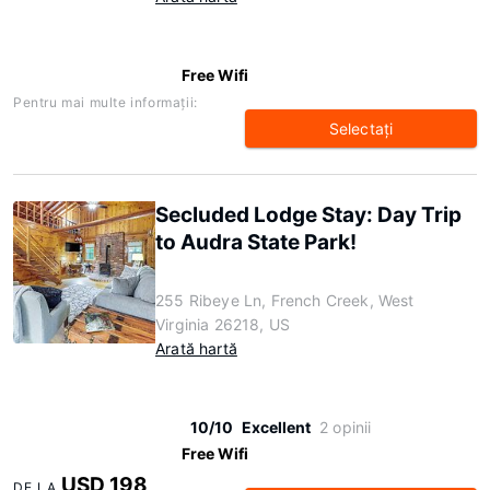
Free Wifi
Pentru mai multe informaţii:
Selectaţi
Secluded Lodge Stay: Day Trip
to Audra State Park!
255 Ribeye Ln, French Creek, West
Virginia 26218, US
Arată hartă
10/10
Excellent
2 opinii
Free Wifi
USD 198
DE LA