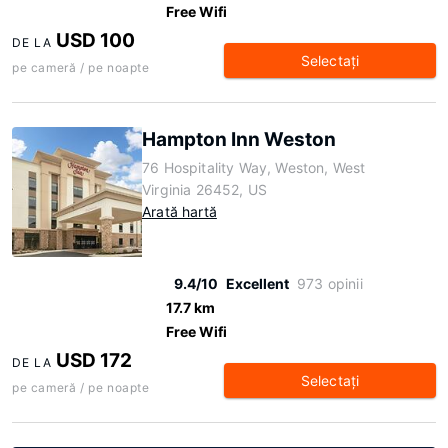
Free Wifi
USD 100
DE LA
Selectaţi
pe cameră / pe noapte
Hampton Inn Weston
76 Hospitality Way, Weston, West
Virginia 26452, US
Arată hartă
9.4/10
Excellent
973 opinii
17.7 km
Free Wifi
USD 172
DE LA
Selectaţi
pe cameră / pe noapte