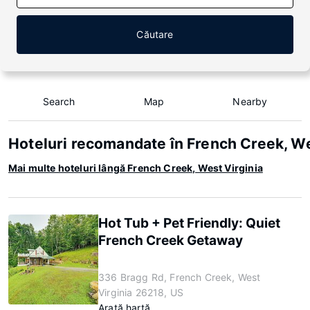
Căutare
Search
Map
Nearby
Hoteluri recomandate în French Creek, We
Mai multe hoteluri lângă French Creek, West Virginia
Hot Tub + Pet Friendly: Quiet
French Creek Getaway
336 Bragg Rd, French Creek, West
Virginia 26218, US
Arată hartă