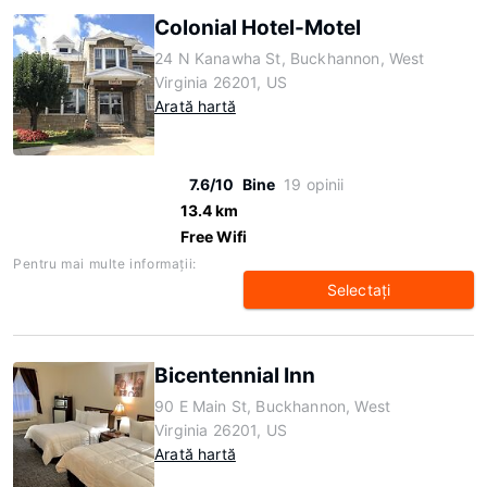
Colonial Hotel-Motel
24 N Kanawha St, Buckhannon, West
Virginia 26201, US
Arată hartă
7.6/10
Bine
19 opinii
13.4 km
Free Wifi
Pentru mai multe informaţii:
Selectaţi
Bicentennial Inn
90 E Main St, Buckhannon, West
Virginia 26201, US
Arată hartă