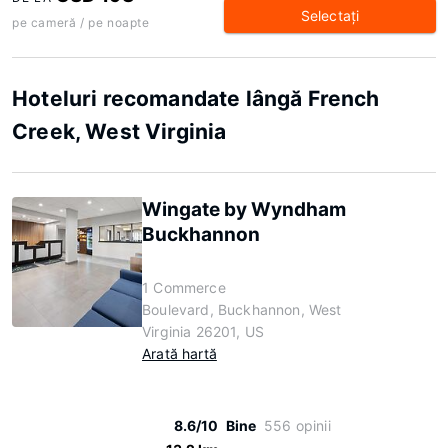
Selectaţi
pe cameră / pe noapte
Hoteluri recomandate lângă French
Creek, West Virginia
Wingate by Wyndham
Buckhannon
1 Commerce
Boulevard, Buckhannon, West
Virginia 26201, US
Arată hartă
8.6/10
Bine
556 opinii