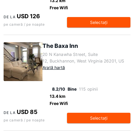
13.2 km
Free Wifi
USD 126
DE LA
Selectaţi
pe cameră / pe noapte
The Baxa Inn
20 N Kanawha Street, Suite
12, Buckhannon, West Virginia 26201, US
Arată hartă
8.2/10
Bine
115 opinii
13.4 km
Free Wifi
USD 85
DE LA
Selectaţi
pe cameră / pe noapte