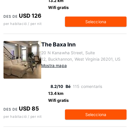
13.2 km
Wifi gratis
USD 126
DES DE
Selecciona
per habitació / per nit
The Baxa Inn
20 N Kanawha Street, Suite
12, Buckhannon, West Virginia 26201, US
Mostra mapa
8.2/10
Bé
115 comentaris
13.4 km
Wifi gratis
USD 85
DES DE
Selecciona
per habitació / per nit