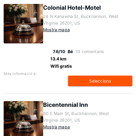
Colonial Hotel-Motel
24 N Kanawha St, Buckhannon, West
Virginia 26201, US
Mostra mapa
7.6/10
Bé
19 comentaris
13.4 km
Wifi gratis
Més informació a:
Selecciona
Bicentennial Inn
90 E Main St, Buckhannon, West
Virginia 26201, US
Mostra mapa