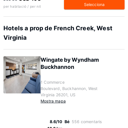
Selecciona
per habitació / per nit
Hotels a prop de French Creek, West
Virginia
Wingate by Wyndham
Buckhannon
1 Commerce
Boulevard, Buckhannon, West
Virginia 26201, US
Mostra mapa
8.6/10
Bé
556 comentaris