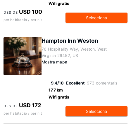
Wifi gratis
USD 100
DES DE
Selecciona
per habitació / per nit
Hampton Inn Weston
76 Hospitality Way, Weston, West
Virginia 26452, US
Mostra mapa
9.4/10
Excellent
973 comentaris
17.7 km
Wifi gratis
USD 172
DES DE
Selecciona
per habitació / per nit