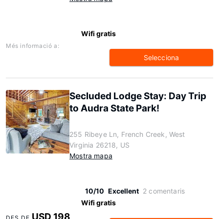
Wifi gratis
Més informació a:
Selecciona
Secluded Lodge Stay: Day Trip
to Audra State Park!
255 Ribeye Ln, French Creek, West
Virginia 26218, US
Mostra mapa
10/10
Excellent
2 comentaris
Wifi gratis
USD 198
DES DE