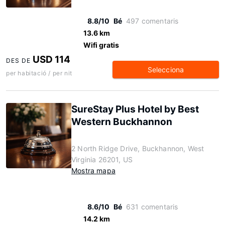
8.8/10
Bé
497 comentaris
13.6 km
Wifi gratis
USD 114
DES DE
Selecciona
per habitació / per nit
SureStay Plus Hotel by Best
Western Buckhannon
2 North Ridge Drive, Buckhannon, West
Virginia 26201, US
Mostra mapa
8.6/10
Bé
631 comentaris
14.2 km