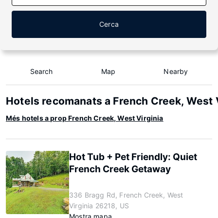
Cerca
Search
Map
Nearby
Hotels recomanats a French Creek, West V
Més hotels a prop French Creek, West Virginia
Hot Tub + Pet Friendly: Quiet
French Creek Getaway
336 Bragg Rd, French Creek, West
Virginia 26218, US
Mostra mapa