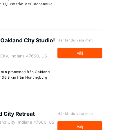
er 37,1 km från McCutchanville
 Oakland City Studio!
Här får du veta mer:
Välj
 City, Indiana 47660, US
4 min promenad från Oakland
er 36,8 km från Huntingburg
 City Retreat
Här får du veta mer:
and City, Indiana 47660, US
Välj