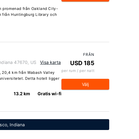
in promenad från Oakland City-
m från Huntingburg Library och
FRÅN
Indiana 47670, US
Visa karta
USD 185
per rum / per natt
n, 20,4 km från Wabash Valley
iversitetet. Detta hotell ligger
Välj
13.2 km
Gratis wi-fi
isco, Indiana