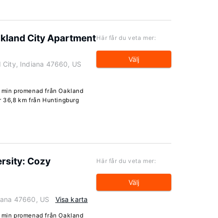
akland City Apartment
Här får du veta mer:
Välj
 City, Indiana 47660, US
4 min promenad från Oakland
er 36,8 km från Huntingburg
ersity: Cozy
Här får du veta mer:
Välj
diana 47660, US
Visa karta
4 min promenad från Oakland