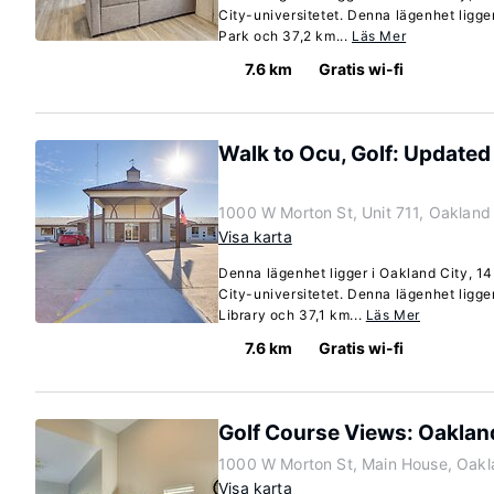
City-universitetet. Denna lägenhet ligg
Park och 37,2 km...
Läs Mer
7.6 km
Gratis wi-fi
Walk to Ocu, Golf: Updated
1000 W Morton St, Unit 711, Oakland
Visa karta
Denna lägenhet ligger i Oakland City, 1
City-universitetet. Denna lägenhet ligg
Library och 37,1 km...
Läs Mer
7.6 km
Gratis wi-fi
Golf Course Views: Oakland
1000 W Morton St, Main House, Oakl
Visa karta