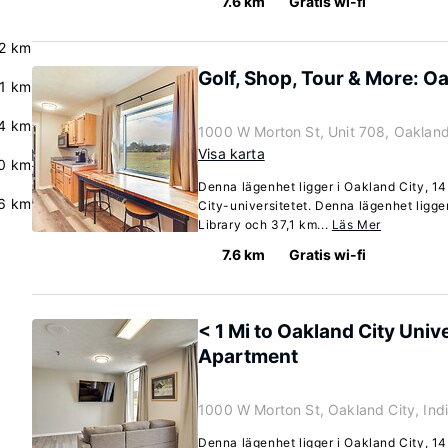
7.6 km
Gratis wi-fi
2 km
Golf, Shop, Tour & More: O
.1 km
4 km
1000 W Morton St, Unit 708, Oakland
Visa karta
0 km
Denna lägenhet ligger i Oakland City, 1
6 km
City-universitetet. Denna lägenhet ligg
Library och 37,1 km...
Läs Mer
7.6 km
Gratis wi-fi
< 1 Mi to Oakland City Univ
Apartment
1000 W Morton St, Oakland City, In
Denna lägenhet ligger i Oakland City, 1