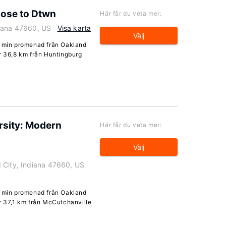
lose to Dtwn
Här får du veta mer:
diana 47660, US
Visa karta
Välj
4 min promenad från Oakland
er 36,8 km från Huntingburg
rsity: Modern
Här får du veta mer:
Välj
 City, Indiana 47660, US
4 min promenad från Oakland
er 37,1 km från McCutchanville