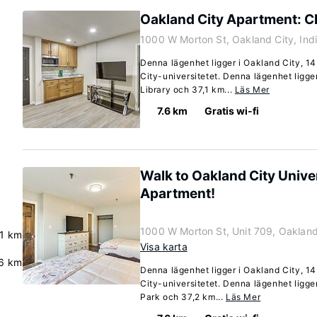
Oakland City Apartment: C
1000 W Morton St, Oakland City, In
Denna lägenhet ligger i Oakland City, 1
City-universitetet. Denna lägenhet ligg
Library och 37,1 km...
Läs Mer
7.6 km
Gratis wi-fi
Walk to Oakland City Unive
Apartment!
1000 W Morton St, Unit 709, Oakland
.1 km
Visa karta
6 km
Denna lägenhet ligger i Oakland City, 1
City-universitetet. Denna lägenhet ligg
Park och 37,2 km...
Läs Mer