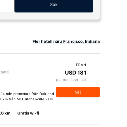
Sök
Fler hotell nära Francisco, Indiana
FRÅN
kland
USD 181
per rum / per natt
Välj
, 14 min promenad från Oakland
7,1 km från McCutchanville Park
7.6 km
Gratis wi-fi