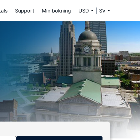
tals
Support
Min bokning
USD
SV