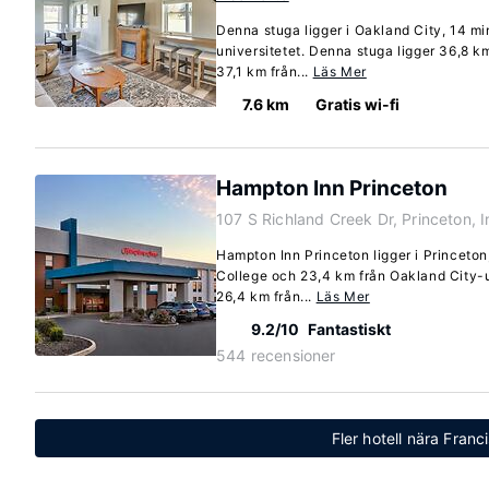
Denna stuga ligger i Oakland City, 14 m
universitetet. Denna stuga ligger 36,8 k
37,1 km från...
Läs Mer
7.6 km
Gratis wi-fi
Hampton Inn Princeton
107 S Richland Creek Dr, Princeton, 
Hampton Inn Princeton ligger i Princeto
College och 23,4 km från Oakland City-un
26,4 km från...
Läs Mer
9.2/10
Fantastiskt
544 recensioner
Fler hotell nära Franc