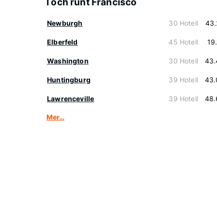
I och runt Francisco
Newburgh
30 Hotell
43.
Elberfeld
45 Hotell
19
Washington
30 Hotell
43.
Huntingburg
39 Hotell
43.
Lawrenceville
39 Hotell
48.
Mer…