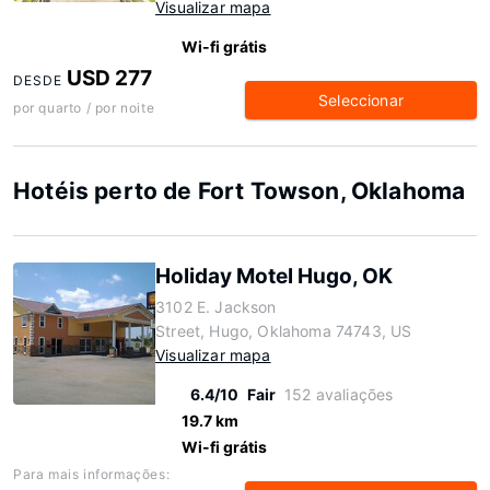
Visualizar mapa
Wi-fi grátis
USD 277
DESDE
Seleccionar
por quarto / por noite
Hotéis perto de Fort Towson, Oklahoma
Holiday Motel Hugo, OK
3102 E. Jackson
Street, Hugo, Oklahoma 74743, US
Visualizar mapa
6.4/10
Fair
152 avaliações
19.7 km
Wi-fi grátis
Para mais informações: