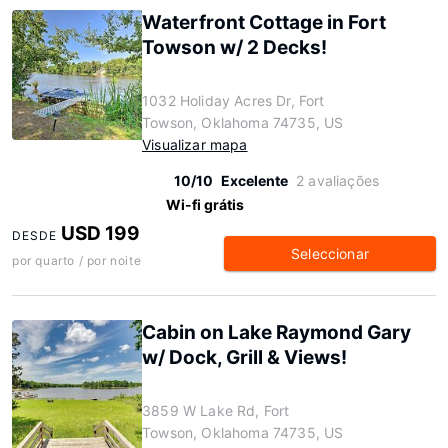
Waterfront Cottage in Fort
Towson w/ 2 Decks!
1032 Holiday Acres Dr, Fort
Towson, Oklahoma 74735, US
Visualizar mapa
10/10
Excelente
2 avaliações
Wi-fi grátis
USD 199
DESDE
Seleccionar
por quarto / por noite
Cabin on Lake Raymond Gary
w/ Dock, Grill & Views!
3859 W Lake Rd, Fort
Towson, Oklahoma 74735, US