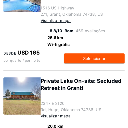
1516 US Highway
271, Grant, Oklahoma 74738, US
Visualizar mapa
8.8/10
Bom
459 avaliações
25.6 km
Wi-fi grátis
USD 165
DESDE
Seleccionar
por quarto / por noite
Private Lake On-site: Secluded
Retreat in Grant!
2347 E 2120
Rd, Hugo, Oklahoma 74738, US
Visualizar mapa
26.0 km