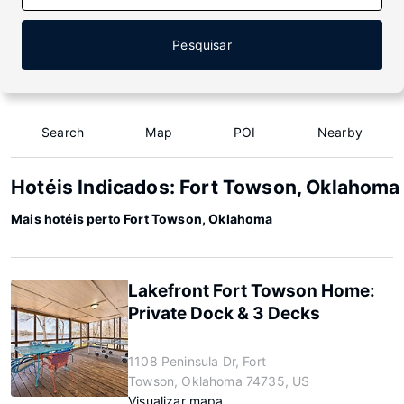
Pesquisar
Search
Map
POI
Nearby
Hotéis Indicados: Fort Towson, Oklahoma
Mais hotéis perto Fort Towson, Oklahoma
Lakefront Fort Towson Home:
Private Dock & 3 Decks
1108 Peninsula Dr, Fort
Towson, Oklahoma 74735, US
Visualizar mapa