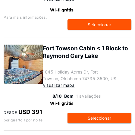
Wi-fi grátis
Para mais informações:
Seleccionar
Fort Towson Cabin < 1 Block to
Raymond Gary Lake
1045 Holiday Acres Dr, Fort
Towson, Oklahoma 74735-3500, US
Visualizar mapa
8/10
Bom
1 avaliações
Wi-fi grátis
USD 391
DESDE
Seleccionar
por quarto / por noite