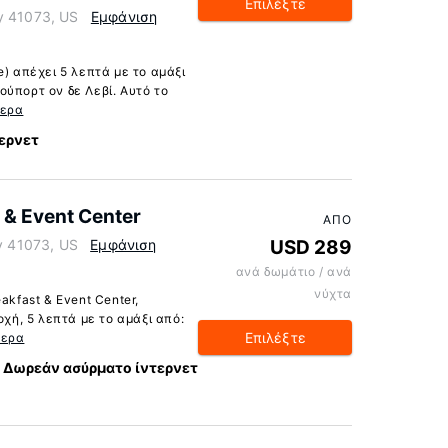
Επιλέξτε
y 41073, US
Εμφάνιση
e) απέχει 5 λεπτά με το αμάξι
ύπορτ ον δε Λεβί. Αυτό το
τερα
ερνετ
 & Event Center
ΑΠΌ
ky 41073, US
Εμφάνιση
USD 289
ανά δωμάτιο / ανά
νύχτα
akfast & Event Center,
οχή, 5 λεπτά με το αμάξι από:
Επιλέξτε
τερα
Δωρεάν ασύρματο ίντερνετ