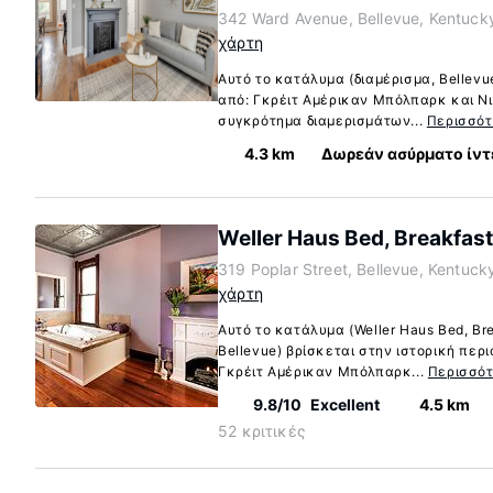
342 Ward Avenue, Bellevue, Kentuck
χάρτη
Αυτό το κατάλυμα (διαμέρισμα, Bellevu
από: Γκρέιτ Αμέρικαν Μπόλπαρκ και Νιο
συγκρότημα διαμερισμάτων...
Περισσό
4.3 km
Δωρεάν ασύρματο ίντ
Weller Haus Bed, Breakfast
319 Poplar Street, Bellevue, Kentuc
χάρτη
Αυτό το κατάλυμα (Weller Haus Bed, Bre
Bellevue) βρίσκεται στην ιστορική περι
Γκρέιτ Αμέρικαν Μπόλπαρκ...
Περισσό
9.8/10
Excellent
4.5 km
52 κριτικές