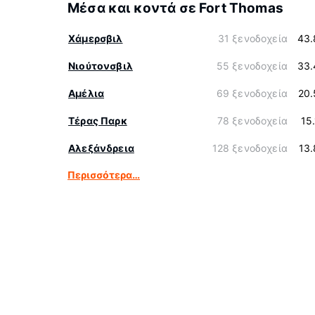
Μέσα και κοντά σε Fort Thomas
Χάμερσβιλ
31 ξενοδοχεία
43.
Νιούτονσβιλ
55 ξενοδοχεία
33.
Αμέλια
69 ξενοδοχεία
20.
Τέρας Παρκ
78 ξενοδοχεία
15
Αλεξάνδρεια
128 ξενοδοχεία
13
Περισσότερα…