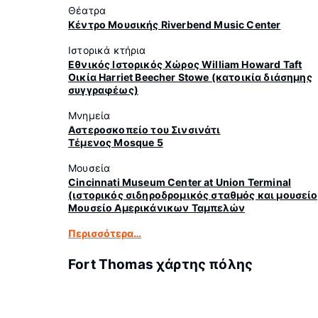
Θέατρα
Κέντρο Μουσικής Riverbend Music Center
Ιστορικά κτήρια
Εθνικός Ιστορικός Χώρος William Howard Taft
Οικία Harriet Beecher Stowe (κατοικία διάσημης
συγγραφέως)
Μνημεία
Αστεροσκοπείο του Σινσινάτι
Τέμενος Mosque 5
Μουσεία
Cincinnati Museum Center at Union Terminal
(ιστορικός σιδηροδρομικός σταθμός και μουσείο
Μουσείο Αμερικάνικων Ταμπελών
Περισσότερα…
Fort Thomas χάρτης πόλης