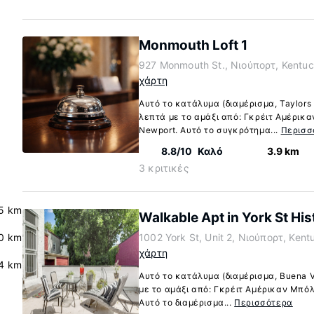
Monmouth Loft 1
927 Monmouth St., Νιούπορτ, Kentuc
χάρτη
Αυτό το κατάλυμα (διαμέρισμα, Taylors
λεπτά με το αμάξι από: Γκρέιτ Αμέρικ
Newport. Αυτό το συγκρότημα...
Περισσ
8.8/10
Καλό
3.9 km
3 κριτικές
5 km
Walkable Apt in York St Hist
0 km
1002 York St, Unit 2, Νιούπορτ, Ken
χάρτη
.4 km
Αυτό το κατάλυμα (διαμέρισμα, Buena V
με το αμάξι από: Γκρέιτ Αμέρικαν Μπό
Αυτό το διαμέρισμα...
Περισσότερα