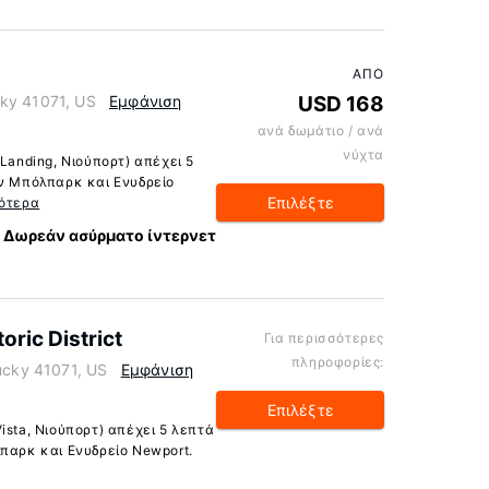
ΑΠΌ
ky 41071, US
Εμφάνιση
USD 168
ανά δωμάτιο / ανά
νύχτα
 Landing, Νιούπορτ) απέχει 5
αν Μπόλπαρκ και Ενυδρείο
Επιλέξτε
ότερα
Δωρεάν ασύρματο ίντερνετ
oric District
Για περισσότερες
πληροφορίες:
tucky 41071, US
Εμφάνιση
Επιλέξτε
ista, Νιούπορτ) απέχει 5 λεπτά
λπαρκ και Ενυδρείο Newport.