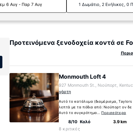
εμ 6 Αυγ - Παρ 7 Αυγ
1 Δωμάτιο, 2 Ενήλικες, 0 
Προτεινόμενα ξενοδοχεία κοντά σε Fo
Περισ
Monmouth Loft 4
927 Monmouth St., Νιούπορτ, Kentuc
χάρτη
Αυτό το κατάλυμα (διαμέρισμα, Taylors
λεπτά με τα πόδια από: Νιούπορτ ον δε 
Αυτό το συγκρότημα...
Περισσότερα
8/10
Καλό
3.9 km
8 κριτικές