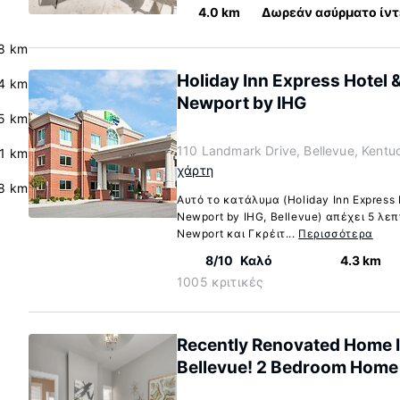
4.0 km
Δωρεάν ασύρματο ίντ
8 km
Holiday Inn Express Hotel &
4 km
Newport by IHG
5 km
110 Landmark Drive, Bellevue, Kent
.1 km
χάρτη
.8 km
Αυτό το κατάλυμα (Holiday Inn Express H
Newport by IHG, Bellevue) απέχει 5 λεπ
Newport και Γκρέιτ...
Περισσότερα
8/10
Καλό
4.3 km
1005 κριτικές
Recently Renovated Home I
Bellevue! 2 Bedroom Home