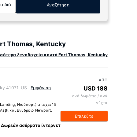
Παιδιά
Αναζήτηση
rt Thomas, Kentucky
σότερα ξενοδοχεία κοντά Fort Thomas, Kentucky
ΑΠΌ
ky 41071, US
Εμφάνιση
USD 188
ανά δωμάτιο / ανά
νύχτα
 Landing, Νιούπορτ) απέχει 15
Λεβί και Ενυδρείο Newport.
Επιλέξτε
Δωρεάν ασύρματο ίντερνετ