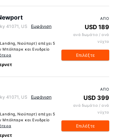
 Newport
ΑΠΌ
ky 41071, US
Εμφάνιση
USD 189
ανά δωμάτιο / ανά
νύχτα
 Landing, Νιούπορτ) απέχει 5
αν Μπόλπαρκ και Ενυδρείο
Επιλέξτε
ότερα
ερνετ
ΑΠΌ
ky 41071, US
Εμφάνιση
USD 399
ανά δωμάτιο / ανά
νύχτα
 Landing, Νιούπορτ) απέχει 5
αν Μπόλπαρκ και Ενυδρείο
Επιλέξτε
ότερα
ερνετ