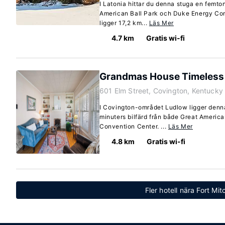
I Latonia hittar du denna stuga en femton
American Ball Park och Duke Energy Co
ligger 17,2 km...
Läs Mer
4.7 km
Gratis wi-fi
Grandmas House Timeless
601 Elm Street, Covington, Kentucky
I Covington-området Ludlow ligger denn
minuters bilfärd från både Great Americ
Convention Center. ...
Läs Mer
4.8 km
Gratis wi-fi
Fler hotell nära Fort Mit