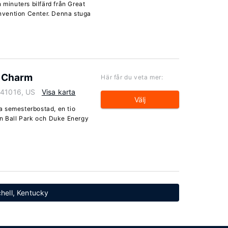
 minuters bilfärd från Great
nvention Center. Denna stuga
 Charm
Här får du veta mer:
 41016, US
Visa karta
Välj
a semesterbostad, en tio
an Ball Park och Duke Energy
chell, Kentucky