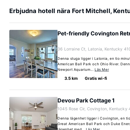
Erbjudna hotell nära Fort Mitchell, Kent
Pet-friendly Covington Ret
36 Lorraine Ct, Latonia, Kentucky 4
Denna stuga ligger i Latonia, en tio minu
American Ball Park och Ohio River. Denna
Newport Aquarium...
Läs Mer
3.5 km
Gratis wi-fi
Devou Park Cottage 1
1045 Rose Cir, Covington, Kentucky 
Denna lägenhet ligger i Covington, en tio
Great American Ball Park och Duke Ene
lägenhet med...
Läs Mer