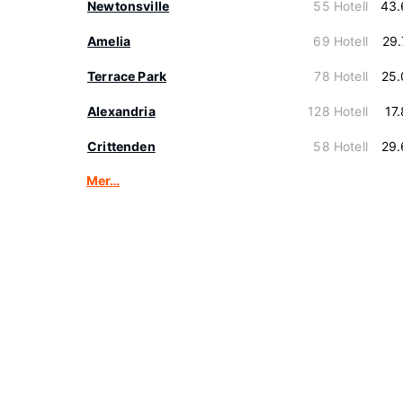
Newtonsville
55 Hotell
43.
Amelia
69 Hotell
29
Terrace Park
78 Hotell
25.
Alexandria
128 Hotell
17
Crittenden
58 Hotell
29.
Mer…