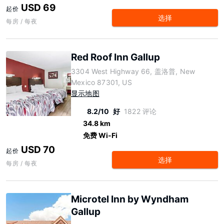
USD 69
起价
选择
每房 / 每夜
Red Roof Inn Gallup
3304 West Highway 66, 盖洛普, New
Mexico 87301, US
显示地图
8.2/10
好
1822 评论
34.8 km
免费 Wi-Fi
USD 70
起价
选择
每房 / 每夜
Microtel Inn by Wyndham
Gallup