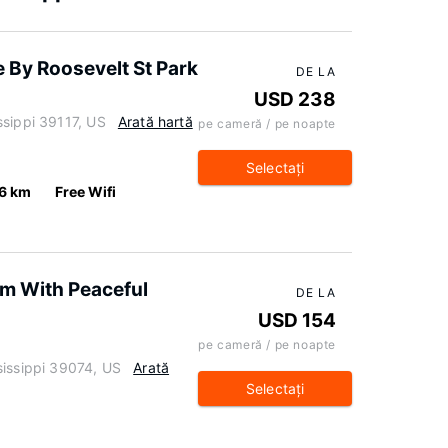
e By Roosevelt St Park
DE LA
USD 238
ssippi 39117, US
Arată hartă
pe cameră / pe noapte
Selectaţi
.6 km
Free Wifi
rm With Peaceful
DE LA
USD 154
pe cameră / pe noapte
sissippi 39074, US
Arată
Selectaţi