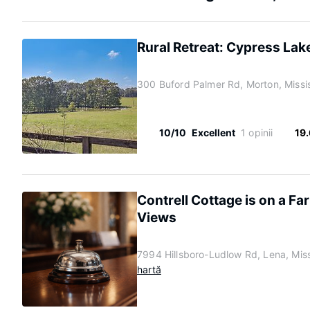
Rural Retreat: Cypress Lak
300 Buford Palmer Rd, Morton, Missi
10/10
Excellent
1 opinii
19
Contrell Cottage is on a Fa
Views
7994 Hillsboro-Ludlow Rd, Lena, Mis
hartă