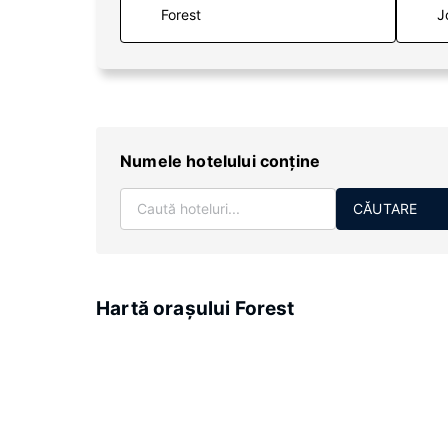
J
Numele hotelului conţine
CĂUTARE
Hartă oraşului Forest