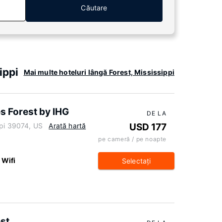
Căutare
ippi
Mai multe hoteluri lângă Forest, Mississippi
es Forest by IHG
DE LA
ppi 39074, US
Arată hartă
USD 177
pe cameră / pe noapte
 Wifi
Selectaţi
st