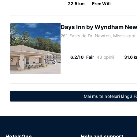
22.5 km
Free Wifi
Days Inn by Wyndham New
261 Eastside Dr, Newton, Mississipp
6.2/10
Fair
43 opinii
31.6 
Mai multe hoteluri lângă F
HotelsOne
Help and support