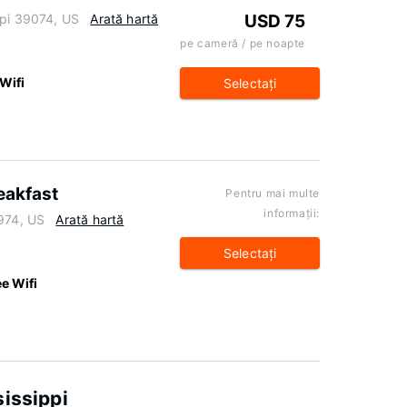
ppi 39074, US
Arată hartă
USD 75
pe cameră / pe noapte
Wifi
Selectaţi
eakfast
Pentru mai multe
informaţii:
0974, US
Arată hartă
Selectaţi
ee Wifi
sissippi