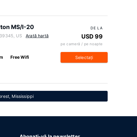
ton MS/I-20
DE LA
i 39345, US
Arată hartă
USD 99
pe cameră / pe noapte
km
Free Wifi
Selectaţi
orest, Mississippi
Abonați-vă la newsletter