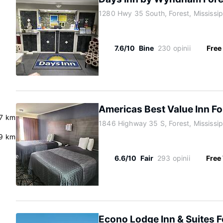
1280 Hwy 35 South, Forest, Mississi
7.6/10
Bine
230 opinii
Free
Americas Best Value Inn Fo
7 km
1846 Highway 35 S, Forest, Mississi
9 km
6.6/10
Fair
293 opinii
Free 
Econo Lodge Inn & Suites F