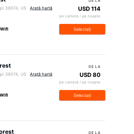
DE LA
ppi 39074, US
Arată hartă
USD 114
pe cameră / pe noapte
 Wifi
Selectaţi
rest
DE LA
ppi 39074, US
Arată hartă
USD 80
pe cameră / pe noapte
Wifi
Selectaţi
orest
DE LA