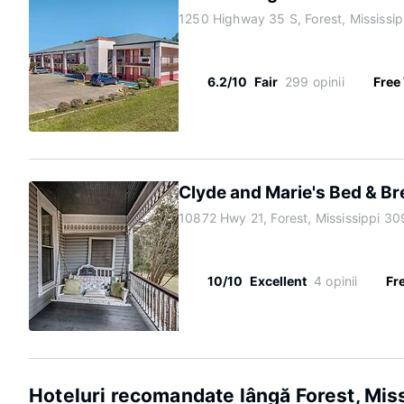
1250 Highway 35 S, Forest, Mississi
6.2/10
Fair
299 opinii
Free 
Clyde and Marie's Bed & Br
10872 Hwy 21, Forest, Mississippi 3
10/10
Excellent
4 opinii
Fr
Hoteluri recomandate lângă Forest, Mis