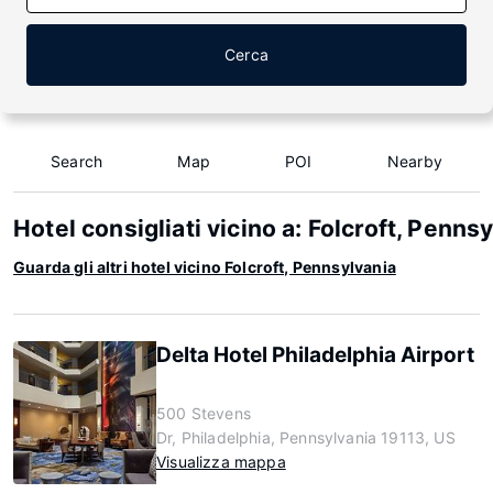
Cerca
Search
Map
POI
Nearby
Hotel consigliati vicino a: Folcroft, Penns
Guarda gli altri hotel vicino Folcroft, Pennsylvania
Delta Hotel Philadelphia Airport
500 Stevens
Dr, Philadelphia, Pennsylvania 19113, US
Visualizza mappa