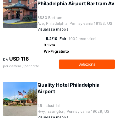
Philadelphia Airport Bartram Av
8880 Bartram
Ave, Philadelphia, Pennsylvania 19153, US
Visualizza mappa
5.2/10
Fair
1002 recensioni
3.1 km
Wi-Fi gratuito
USD 118
DA
Seleziona
per camera / per notte
Quality Hotel Philadelphia
Airport
45 Industrial
Hwy, Essington, Pennsylvania 19029, US
Visualizza mappa