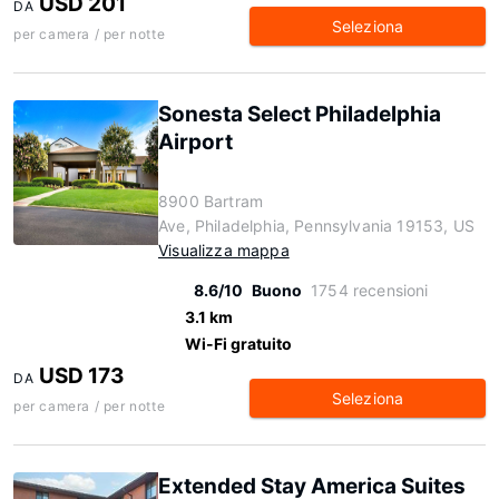
USD 201
DA
Seleziona
per camera / per notte
Sonesta Select Philadelphia
Airport
8900 Bartram
Ave, Philadelphia, Pennsylvania 19153, US
Visualizza mappa
8.6/10
Buono
1754 recensioni
3.1 km
Wi-Fi gratuito
USD 173
DA
Seleziona
per camera / per notte
Extended Stay America Suites