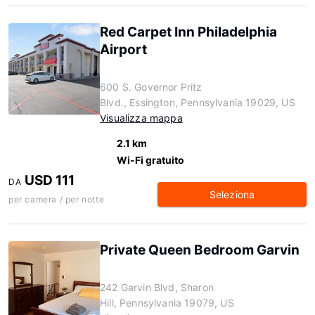
Red Carpet Inn Philadelphia
Airport
600 S. Governor Pritz
Blvd., Essington, Pennsylvania 19029, US
Visualizza mappa
2.1 km
Wi-Fi gratuito
USD 111
DA
Seleziona
per camera / per notte
Private Queen Bedroom Garvin
242 Garvin Blvd, Sharon
Hill, Pennsylvania 19079, US