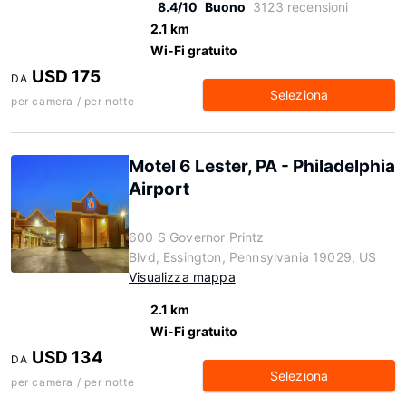
8.4/10
Buono
3123 recensioni
2.1 km
Wi-Fi gratuito
USD 175
DA
Seleziona
per camera / per notte
Motel 6 Lester, PA - Philadelphia
Airport
600 S Governor Printz
Blvd, Essington, Pennsylvania 19029, US
Visualizza mappa
2.1 km
Wi-Fi gratuito
USD 134
DA
Seleziona
per camera / per notte