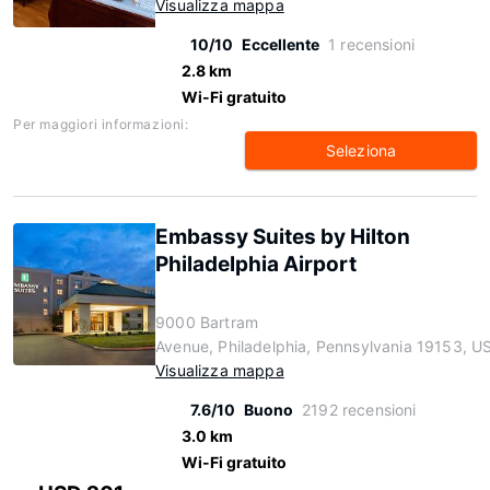
Visualizza mappa
10/10
Eccellente
1 recensioni
2.8 km
Wi-Fi gratuito
Per maggiori informazioni:
Seleziona
Embassy Suites by Hilton
Philadelphia Airport
9000 Bartram
Avenue, Philadelphia, Pennsylvania 19153, U
Visualizza mappa
7.6/10
Buono
2192 recensioni
3.0 km
Wi-Fi gratuito