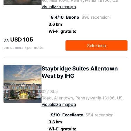
Rd, Allentown, Pennsylvania 18106, US
Visualizza mappa
8.4/10
Buono
896 recensioni
3.6 km
Wi-Fi gratuito
USD 105
DA
Seleziona
per camera / per notte
Staybridge Suites Allentown
West by IHG
327 Star
Road, Allentown, Pennsylvania 18106, US
Visualizza mappa
9/10
Eccellente
554 recensioni
3.6 km
Wi-Fi gratuito