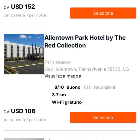
USD 152
DA
Seleziona
per camera / per notte
Allentown Park Hotel by The
Red Collection
7471 Keebler
Way, Allentown, Pennsylvania 18106, US
Visualizza mappa
8/10
Buono
1011 recensioni
3.7 km
Wi-Fi gratuito
USD 106
DA
Seleziona
per camera / per notte