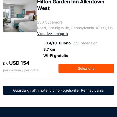
Hilton Garden Inn Allentown
West
230 Sycamore
Road, Breinigsville, Pennsylvania 18031, US
Visualizza mappa
8.4/10
Buono
773 recensioni
3.7 km
Wi-Fi gratuito
USD 154
DA
Seleziona
per camera / per notte
Guarda gli altri hotel vicino Fogelsville, Pennsylvania