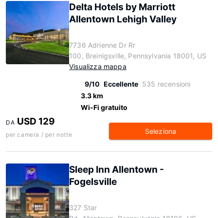
Delta Hotels by Marriott
Allentown Lehigh Valley
7736 Adrienne Dr Rr
100, Breinigsville, Pennsylvania 18001, US
Visualizza mappa
9/10
Eccellente
535 recensioni
3.3 km
Wi-Fi gratuito
USD 129
DA
Seleziona
per camera / per notte
Sleep Inn Allentown -
Fogelsville
327 Star