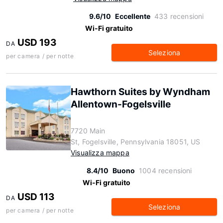
9.6/10
Eccellente
433 recensioni
Wi-Fi gratuito
USD 193
DA
Seleziona
per camera / per notte
Hawthorn Suites by Wyndham
Allentown-Fogelsville
7720 Main
St, Fogelsville, Pennsylvania 18051, US
Visualizza mappa
8.4/10
Buono
1004 recensioni
Wi-Fi gratuito
USD 113
DA
Seleziona
per camera / per notte