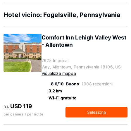
Hotel vicino: Fogelsville, Pennsylvania
Comfort Inn Lehigh Valley West
- Allentown
7625 Imperial
Way, Allentown, Pennsylvania 18106, US
Visualizza mappa
8.6/10
Buono
1008 recensioni
3.2 km
Wi-Fi gratuito
USD 119
DA
Seleziona
per camera / per notte