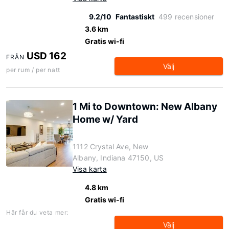
9.2/10
Fantastiskt
499 recensioner
3.6 km
Gratis wi-fi
USD 162
FRÅN
Välj
per rum / per natt
1 Mi to Downtown: New Albany
Home w/ Yard
1112 Crystal Ave, New
Albany, Indiana 47150, US
Visa karta
4.8 km
Gratis wi-fi
Här får du veta mer:
Välj