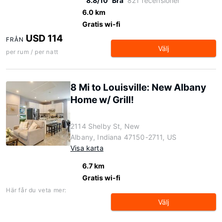
8.8/10
Bra
821 recensioner
6.0 km
Gratis wi-fi
USD 114
FRÅN
Välj
per rum / per natt
8 Mi to Louisville: New Albany
Home w/ Grill!
2114 Shelby St, New
Albany, Indiana 47150-2711, US
Visa karta
6.7 km
Gratis wi-fi
Här får du veta mer:
Välj