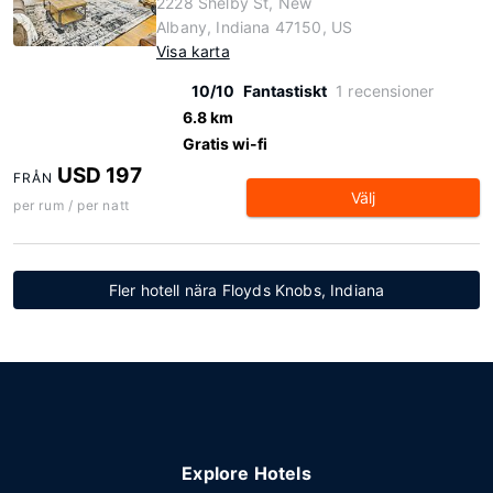
2228 Shelby St, New
Albany, Indiana 47150, US
Visa karta
10/10
Fantastiskt
1 recensioner
6.8 km
Gratis wi-fi
USD 197
FRÅN
Välj
per rum / per natt
Fler hotell nära Floyds Knobs, Indiana
Explore Hotels