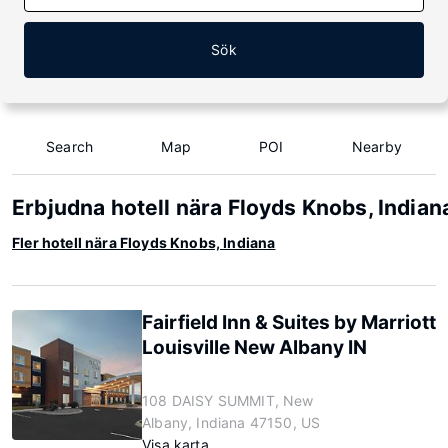
Sök
Search
Map
POI
Nearby
Erbjudna hotell nära Floyds Knobs, Indian
Fler hotell nära Floyds Knobs, Indiana
Fairfield Inn & Suites by Marriott
Louisville New Albany IN
108 DAISY SUMMIT, New
Albany, Indiana 47150, US
Visa karta