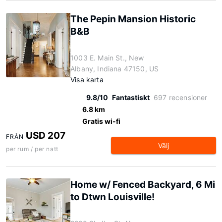
The Pepin Mansion Historic
B&B
1003 E. Main St., New
Albany, Indiana 47150, US
Visa karta
9.8/10
Fantastiskt
697 recensioner
6.8 km
Gratis wi-fi
USD 207
FRÅN
Välj
per rum / per natt
Home w/ Fenced Backyard, 6 Mi
to Dtwn Louisville!