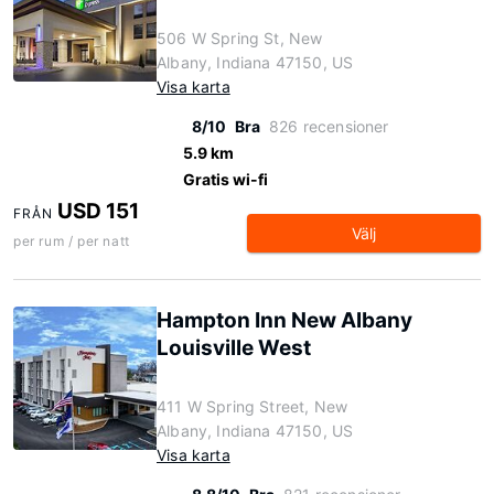
506 W Spring St, New
Albany, Indiana 47150, US
Visa karta
8/10
Bra
826 recensioner
5.9 km
Gratis wi-fi
USD 151
FRÅN
Välj
per rum / per natt
Hampton Inn New Albany
Louisville West
411 W Spring Street, New
Albany, Indiana 47150, US
Visa karta