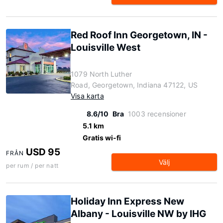
Red Roof Inn Georgetown, IN -
Louisville West
1079 North Luther
Road, Georgetown, Indiana 47122, US
Visa karta
8.6/10
Bra
1003 recensioner
5.1 km
Gratis wi-fi
USD 95
FRÅN
Välj
per rum / per natt
Holiday Inn Express New
Albany - Louisville NW by IHG