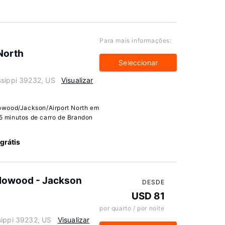
Para mais informações:
North
Seleccionar
ssippi 39232, US
Visualizar
owood/Jackson/Airport North em
15 minutos de carro de Brandon
 grátis
Flowood - Jackson
DESDE
USD 81
por quarto / por noite
sippi 39232, US
Visualizar