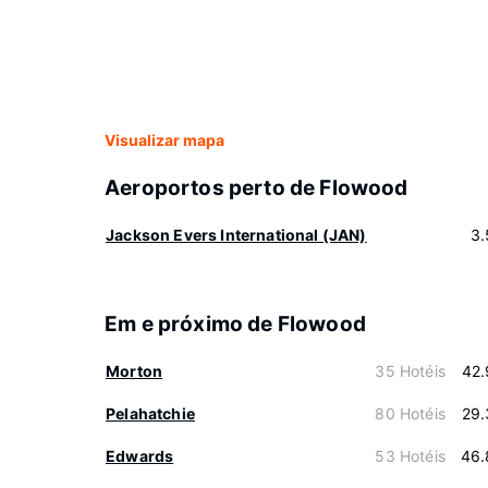
Visualizar mapa
Aeroportos perto de Flowood
Jackson Evers International (JAN)
3.
Em e próximo de Flowood
Morton
35 Hotéis
42.
Pelahatchie
80 Hotéis
29.
Edwards
53 Hotéis
46.