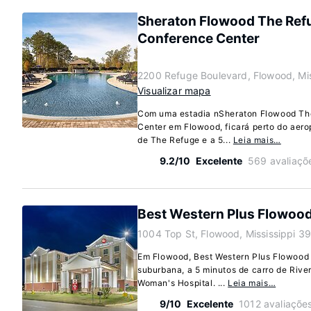
Sheraton Flowood The Refu
Conference Center
2200 Refuge Boulevard, Flowood, Mi
Visualizar mapa
Com uma estadia nSheraton Flowood Th
Center em Flowood, ficará perto do aero
de The Refuge e a 5...
Leia mais…
9.2/10
Excelente
569 avaliaçõ
Best Western Plus Flowood 
1004 Top St, Flowood, Mississippi 3
Em Flowood, Best Western Plus Flowood I
suburbana, a 5 minutos de carro de Rive
Woman's Hospital. ...
Leia mais…
9/10
Excelente
1012 avaliaçõe