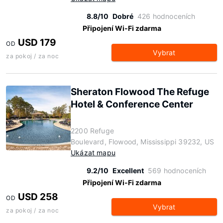
8.8/10
Dobré
426 hodnoceních
Připojení Wi-Fi zdarma
USD 179
OD
Vybrat
za pokoj / za noc
Sheraton Flowood The Refuge
Hotel & Conference Center
2200 Refuge
Boulevard, Flowood, Mississippi 39232, US
Ukázat mapu
9.2/10
Excellent
569 hodnoceních
Připojení Wi-Fi zdarma
USD 258
OD
Vybrat
za pokoj / za noc