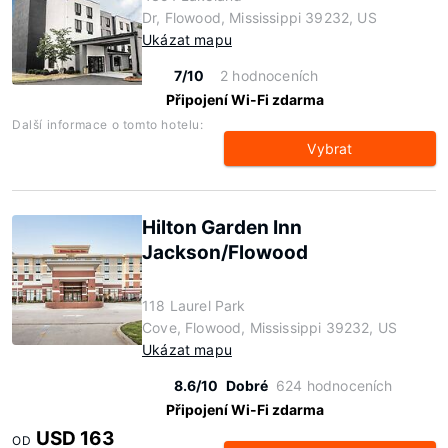
Dr, Flowood, Mississippi 39232, US
Ukázat mapu
7/10
2 hodnoceních
Připojení Wi-Fi zdarma
Další informace o tomto hotelu:
Vybrat
Hilton Garden Inn
Jackson/Flowood
118 Laurel Park
Cove, Flowood, Mississippi 39232, US
Ukázat mapu
8.6/10
Dobré
624 hodnoceních
Připojení Wi-Fi zdarma
USD 163
OD