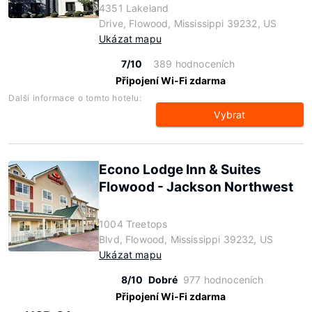
4351 Lakeland
Drive, Flowood, Mississippi 39232, US
Ukázat mapu
7/10
389 hodnoceních
Připojení Wi-Fi zdarma
Další informace o tomto hotelu:
Vybrat
Econo Lodge Inn & Suites
Flowood - Jackson Northwest
1004 Treetops
Blvd, Flowood, Mississippi 39232, US
Ukázat mapu
8/10
Dobré
977 hodnoceních
Připojení Wi-Fi zdarma