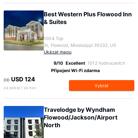
Best Western Plus Flowood Inn
& Suites
1004 Top
St, Flowood, Mississippi 39232, US
Ukázat mapu
9/10
Excellent
1012 hodnoceních
Připojení Wi-Fi zdarma
USD 124
OD
Vybrat
za pokoj / za noc
Travelodge by Wyndham
Flowood/Jackson/Airport
North