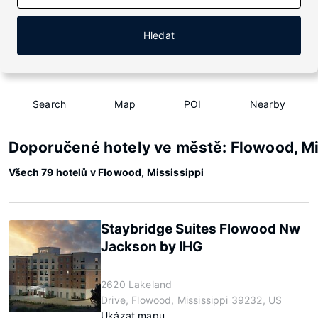
Hledat
Search
Map
POI
Nearby
Doporučené hotely ve městě: Flowood, Mi
Všech 79 hotelů v Flowood, Mississippi
Staybridge Suites Flowood Nw
Jackson by IHG
2620 Lakeland
Drive, Flowood, Mississippi 39232, US
Ukázat mapu