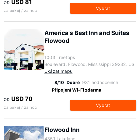
USD 81
OD
Vybrat
za pokoj / za noc
America's Best Inn and Suites
Flowood
1003 Treetops
Boulevard, Flowood, Mississippi 39232, US
Ukázat mapu
8/10
Dobré
931 hodnoceních
Připojení Wi-Fi zdarma
USD 70
OD
Vybrat
za pokoj / za noc
Flowood Inn
4351 Lakeland