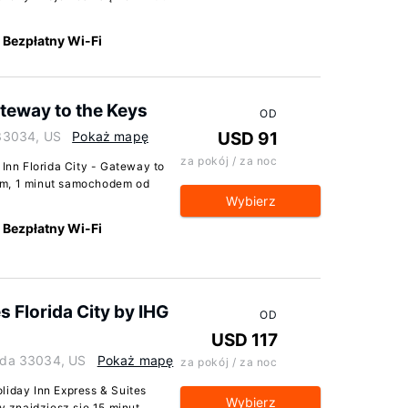
Bezpłatny Wi-Fi
Gateway to the Keys
OD
 33034, US
Pokaż mapę
USD 91
za pokój / za noc
 Inn Florida City - Gateway to
ym, 1 minut samochodem od
Wybierz
Bezpłatny Wi-Fi
s Florida City by IHG
OD
USD 117
rida 33034, US
Pokaż mapę
za pokój / za noc
liday Inn Express & Suites
Wybierz
ty znajdziesz się 15 minut