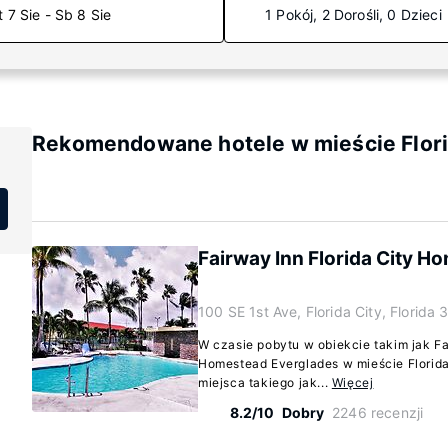
t 7 Sie - Sb 8 Sie
1 Pokój, 2 Dorośli, 0 Dzieci
Rekomendowane hotele w mieście Florid
Fairway Inn Florida City 
100 SE 1st Ave, Florida City, Florida
W czasie pobytu w obiekcie takim jak Fa
Homestead Everglades w mieście Florida 
miejsca takiego jak...
Więcej
8.2/10
Dobry
2246 recenzji