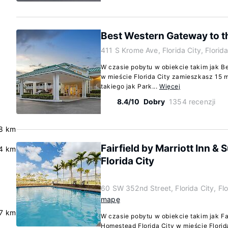
Best Western Gateway to t
411 S Krome Ave, Florida City, Flori
W czasie pobytu w obiekcie takim jak B
w mieście Florida City zamieszkasz 15
takiego jak Park...
Więcej
8.4/10
Dobry
1354 recenzji
8 km
Fairfield by Marriott Inn &
4 km
Florida City
60 SW 352nd Street, Florida City, Fl
mapę
7 km
W czasie pobytu w obiekcie takim jak Fai
Homestead Florida City w mieście Florid