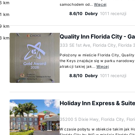
6 km
samochodem od...
Więcej
8.6/10
Dobry
1011 recenzji
.1 km
9 km
Quality Inn Florida City - 
.3 km
333 SE 1st Ave, Florida City, Florida
Położony w mieście Florida City, Quality
the Keys znajduje się w parku narodow
atrakcji takiej jak...
Więcej
8.8/10
Dobry
1011 recenzji
Holiday Inn Express & Suite
35200 S Dixie Hwy, Florida City, Flo
W czasie pobytu w obiekcie takim jak Ho
Florida City by IHG w mieście Florida Ci