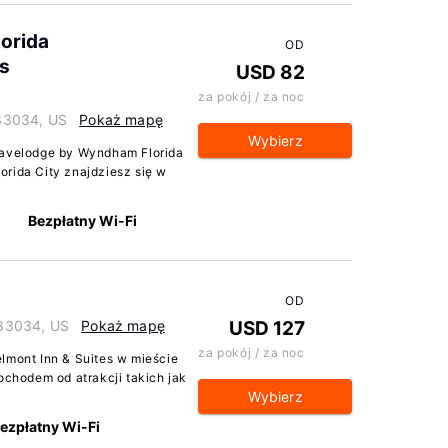
orida
OD
s
USD 82
za pokój / za noc
 33034, US
Pokaż mapę
Wybierz
ravelodge by Wyndham Florida
orida City znajdziesz się w
Bezpłatny Wi-Fi
OD
a 33034, US
Pokaż mapę
USD 127
za pokój / za noc
lmont Inn & Suites w mieście
ochodem od atrakcji takich jak
Wybierz
ezpłatny Wi-Fi