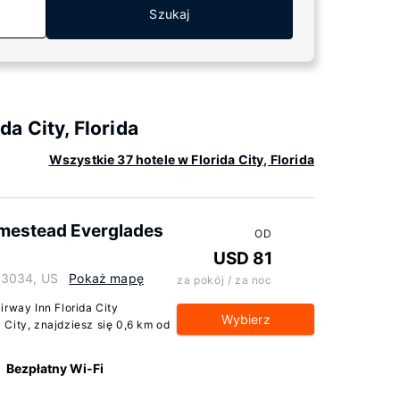
Szukaj
a City, Florida
Wszystkie 37 hotele w Florida City, Florida
Homestead Everglades
OD
USD 81
 33034, US
Pokaż mapę
za pokój / za noc
irway Inn Florida City
Wybierz
City, znajdziesz się 0,6 km od
Bezpłatny Wi-Fi