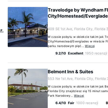
Travelodge by Wyndham Fl
City/Homestead/Everglade
409 SE 1st Ave, Florida City, Florida
F.
W czasie pobytu w obiekcie takim jak T
City/Homestead/Everglades w mieście Fl
parku narodowym pięć...
Więcej
9.2/10
Excellent
1950 recenzji
Belmont Inn & Suites
553 Ne 1st Ave, Florida City, Florid
W czasie pobytu w obiekcie takim jak Be
Florida City znajdziesz się 15 minut sam
Park Narodowy...
Więcej
6.4/10
Fair
1000 recenzji
B