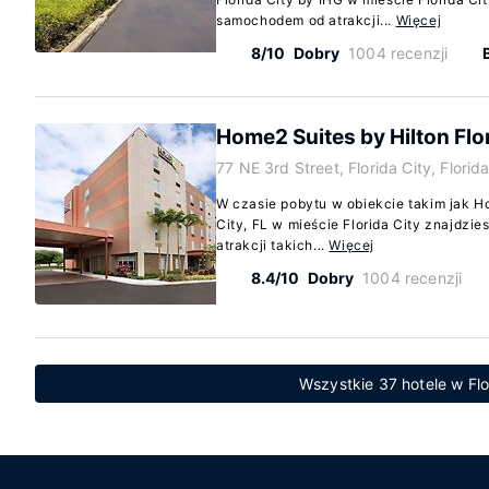
samochodem od atrakcji...
Więcej
8/10
Dobry
1004 recenzji
Home2 Suites by Hilton Flor
77 NE 3rd Street, Florida City, Flori
W czasie pobytu w obiekcie takim jak Ho
City, FL w mieście Florida City znajdzi
atrakcji takich...
Więcej
8.4/10
Dobry
1004 recenzji
Wszystkie 37 hotele w Flor