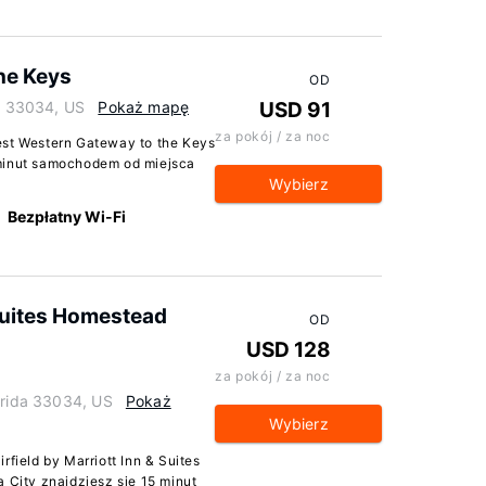
he Keys
OD
da 33034, US
Pokaż mapę
USD 91
za pokój / za noc
est Western Gateway to the Keys
 minut samochodem od miejsca
Wybierz
Bezpłatny Wi-Fi
 Suites Homestead
OD
USD 128
za pokój / za noc
orida 33034, US
Pokaż
Wybierz
rfield by Marriott Inn & Suites
a City znajdziesz się 15 minut