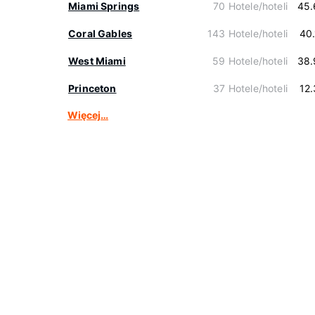
Miami Springs
70 Hotele/hoteli
45.
Coral Gables
143 Hotele/hoteli
40
West Miami
59 Hotele/hoteli
38.
Princeton
37 Hotele/hoteli
12
Więcej…