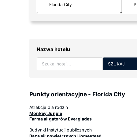
P
Nazwa hotelu
SZUKAJ
Punkty orientacyjne - Florida City
Atrakcje dla rodzin
Monkey Jungle
Farma aligatorów Everglades
Budynki instytucji publicznych
Baza sił powietrznych Homestead