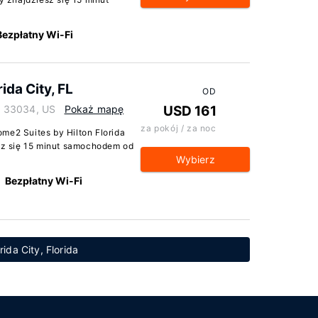
Bezpłatny Wi-Fi
ida City, FL
OD
da 33034, US
Pokaż mapę
USD 161
za pokój / za noc
me2 Suites by Hilton Florida
esz się 15 minut samochodem od
Wybierz
Bezpłatny Wi-Fi
ida City, Florida