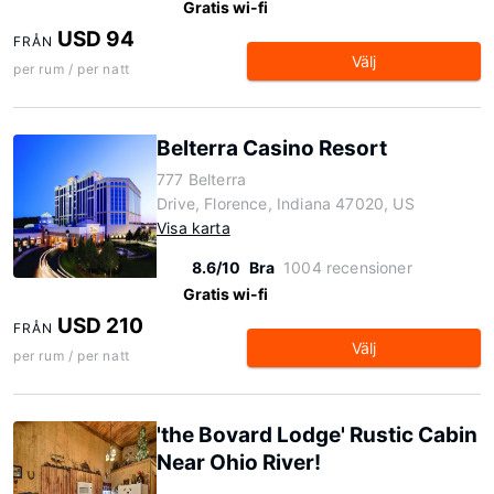
Gratis wi-fi
USD 94
FRÅN
Välj
per rum / per natt
Belterra Casino Resort
777 Belterra
Drive, Florence, Indiana 47020, US
Visa karta
8.6/10
Bra
1004 recensioner
Gratis wi-fi
USD 210
FRÅN
Välj
per rum / per natt
'the Bovard Lodge' Rustic Cabin
Near Ohio River!