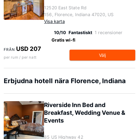
12520 East State Rd
156, Florence, Indiana 47020, US
Visa karta
10/10
Fantastiskt
1 recensioner
Gratis wi-fi
USD 207
FRÅN
Välj
per rum / per natt
Erbjudna hotell nära Florence, Indiana
Riverside Inn Bed and
Breakfast, Wedding Venue &
Events
85 US Highway 42