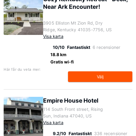
Near Ark Encounter!
3905 Elliston Mt Zion Rd, Dry
Ridge, Kentucky 41035-7756, US
Visa karta
10/10
Fantastiskt
6 recensioner
18.8 km
Gratis wi-fi
Här får du veta mer:
Välj
Empire House Hotel
114 South Front street, Rising
Sun, Indiana 47040, US
Visa karta
9.2/10
Fantastiskt
336 recensioner