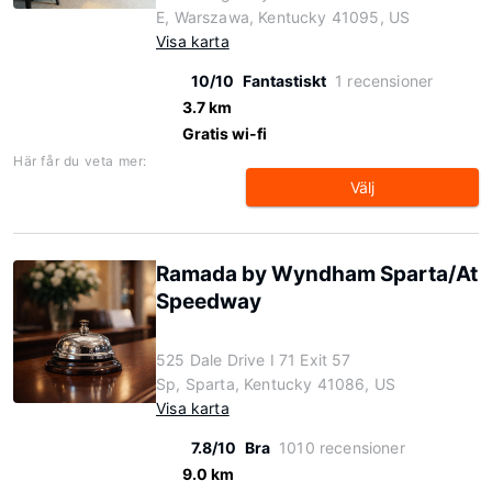
E, Warszawa, Kentucky 41095, US
Visa karta
10/10
Fantastiskt
1 recensioner
3.7 km
Gratis wi-fi
Här får du veta mer:
Välj
Ramada by Wyndham Sparta/At
Speedway
525 Dale Drive I 71 Exit 57
Sp, Sparta, Kentucky 41086, US
Visa karta
7.8/10
Bra
1010 recensioner
9.0 km