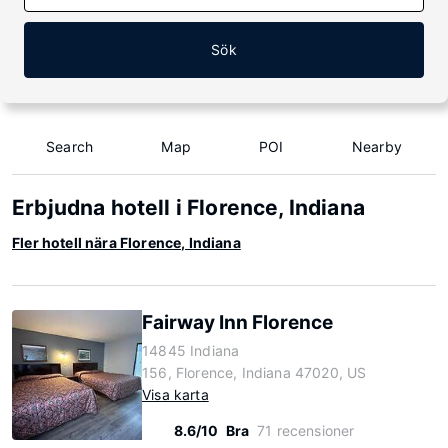
Sök
Search
Map
POI
Nearby
Erbjudna hotell i Florence, Indiana
Fler hotell nära Florence, Indiana
Fairway Inn Florence
14845 Indiana
156, Florence, Indiana 47020, US
Visa karta
8.6/10
Bra
71 recensioner