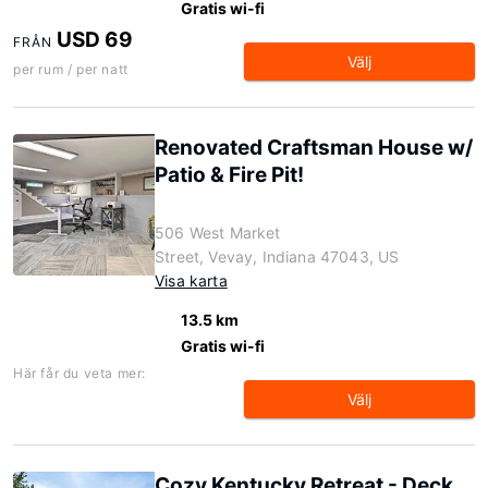
Gratis wi-fi
USD 69
FRÅN
Välj
per rum / per natt
Renovated Craftsman House w/
Patio & Fire Pit!
506 West Market
Street, Vevay, Indiana 47043, US
Visa karta
13.5 km
Gratis wi-fi
Här får du veta mer:
Välj
Cozy Kentucky Retreat - Deck,