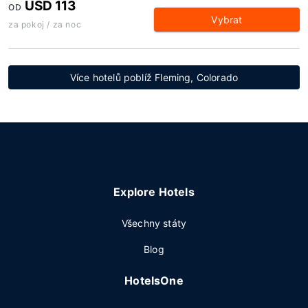
USD 113
OD
Vybrat
za pokoj / za noc
Více hotelů poblíž Fleming, Colorado
Explore Hotels
Všechny státy
Blog
HotelsOne