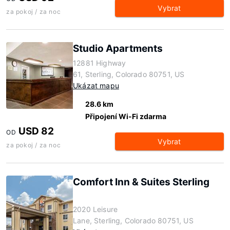
Vybrat
za pokoj / za noc
Studio Apartments
12881 Highway
61, Sterling, Colorado 80751, US
Ukázat mapu
28.6 km
Připojení Wi-Fi zdarma
USD 82
OD
Vybrat
za pokoj / za noc
Comfort Inn & Suites Sterling
2020 Leisure
Lane, Sterling, Colorado 80751, US