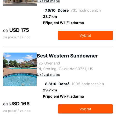
Ukázat mapu
7.6/10
Dobré
735 hodnoceních
28.7 km
Připojení Wi-Fi zdarma
USD 175
OD
Vybrat
za pokoj / za noc
Best Western Sundowner
125 Overland
Trl, Sterling, Colorado 80751, US
Ukázat mapu
8.8/10
Dobré
1005 hodnoceních
29.7 km
Připojení Wi-Fi zdarma
USD 166
OD
Vybrat
za pokoj / za noc