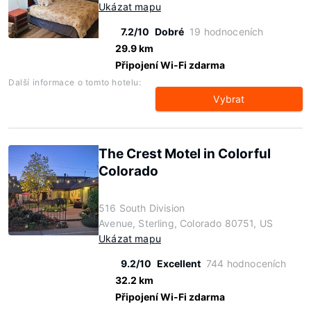
Ukázat mapu
7.2/10
Dobré
19 hodnoceních
29.9 km
Připojení Wi-Fi zdarma
Další informace o tomto hotelu:
Vybrat
The Crest Motel in Colorful
Colorado
516 South Division
Avenue, Sterling, Colorado 80751, US
Ukázat mapu
9.2/10
Excellent
744 hodnoceních
32.2 km
Připojení Wi-Fi zdarma