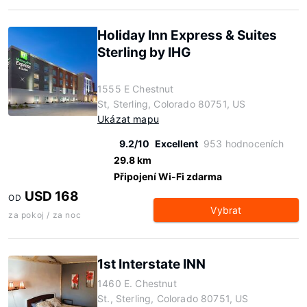
Holiday Inn Express & Suites
Sterling by IHG
1555 E Chestnut
St, Sterling, Colorado 80751, US
Ukázat mapu
9.2/10
Excellent
953 hodnoceních
29.8 km
Připojení Wi-Fi zdarma
USD 168
OD
Vybrat
za pokoj / za noc
1st Interstate INN
1460 E. Chestnut
St., Sterling, Colorado 80751, US