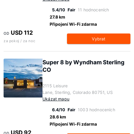
5.4/10
Fair
11 hodnoceních
27.8 km
Připojení Wi-Fi zdarma
USD 112
OD
Vybrat
za pokoj / za noc
Super 8 by Wyndham Sterling
CO
2115 Leisure
Lane, Sterling, Colorado 80751, US
Ukázat mapu
6.4/10
Fair
1003 hodnoceních
28.6 km
Připojení Wi-Fi zdarma
USD 92
OD