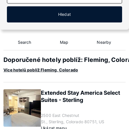
Hledat
Search
Map
Nearby
Doporučené hotely poblíž: Fleming, Colo
Více hotelů poblíž Fleming, Colorado
Extended Stay America Select
Suites - Sterling
2500 East Chestnut
St., Sterling, Colorado 80751, US
Ukázat mapu