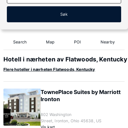
Søk
Search
Map
POI
Nearby
Hotell i nærheten av Flatwoods, Kentucky
Flere hoteller i nærheten Flatwoods, Kentucky
TownePlace Suites by Marriott
Ironton
802 Washington
Street, Ironton, Ohio 45638, US
Vis kart