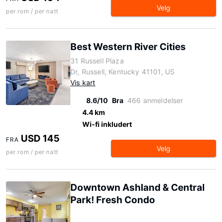
Velg
per rom / per natt
Best Western River Cities
31 Russell Plaza
Dr, Russell, Kentucky 41101, US
Vis kart
8.6/10
Bra
466 anmeldelser
4.4 km
Wi-fi inkludert
USD 145
FRA
Velg
per rom / per natt
Downtown Ashland & Central
Park! Fresh Condo