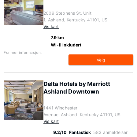
2009 Stephens St, Unit
1, Ashland, Kentucky 41101, US
Vis kart
7.9 km
Wi-fi inkludert
For mer informasjon:
Velg
Delta Hotels by Marriott
Ashland Downtown
1441 Winchester
Avenue, Ashland, Kentucky 41101, US
Vis kart
9.2/10
Fantastisk
583 anmeldelser