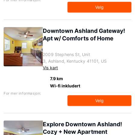
Velg
Downtown Ashland Gateway!
Apt w/ Comforts of Home
2009 Stephens St, Unit
3, Ashland, Kentucky 41101, US
Vis kart
7.9 km
Wi-fi inkludert
For mer informasjon:
Velg
Explore Downtown Ashland!
Cozy + New Apartment