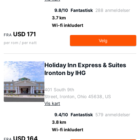
9.8/10
Fantastisk
288 anmeldelser
3.7 km
Wi-fi inkludert
USD 171
FRA
Velg
per rom / per natt
Holiday Inn Express & Suites
Ironton by IHG
401 South 9th
Street, Ironton, Ohio 45638, US
Vis kart
9.4/10
Fantastisk
579 anmeldelser
3.8 km
Wi-fi inkludert
USD 164
FRA