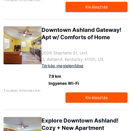
Kiválasztás
Downtown Ashland Gateway!
Apt w/ Comforts of Home
2009 Stephens St, Unit
3, Ashland, Kentucky 41101, US
Térkép megjelenítése
7.9 km
Ingyenes Wi-Fi
További információk:
Kiválasztás
Explore Downtown Ashland!
Cozy + New Apartment