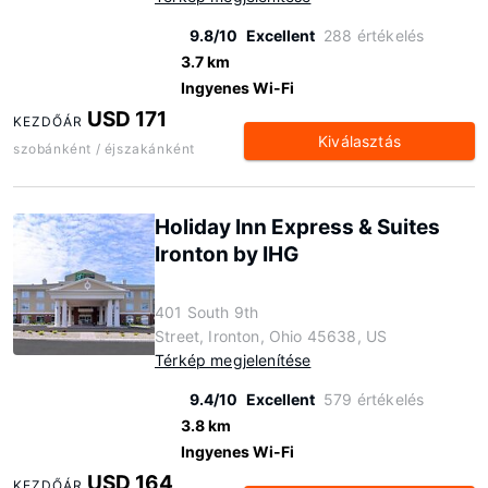
9.8/10
Excellent
288 értékelés
3.7 km
Ingyenes Wi-Fi
USD 171
KEZDŐÁR
Kiválasztás
szobánként / éjszakánként
Holiday Inn Express & Suites
Ironton by IHG
401 South 9th
Street, Ironton, Ohio 45638, US
Térkép megjelenítése
9.4/10
Excellent
579 értékelés
3.8 km
Ingyenes Wi-Fi
USD 164
KEZDŐÁR