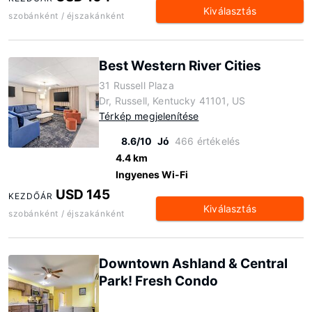
Kiválasztás
szobánként / éjszakánként
Best Western River Cities
31 Russell Plaza
Dr, Russell, Kentucky 41101, US
Térkép megjelenítése
8.6/10
Jó
466 értékelés
4.4 km
Ingyenes Wi-Fi
USD 145
KEZDŐÁR
Kiválasztás
szobánként / éjszakánként
Downtown Ashland & Central
Park! Fresh Condo