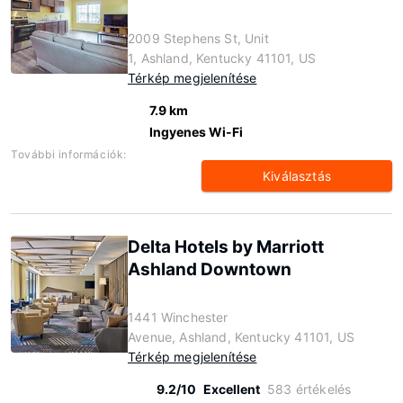
2009 Stephens St, Unit
1, Ashland, Kentucky 41101, US
Térkép megjelenítése
7.9 km
Ingyenes Wi-Fi
További információk:
Kiválasztás
Delta Hotels by Marriott
Ashland Downtown
1441 Winchester
Avenue, Ashland, Kentucky 41101, US
Térkép megjelenítése
9.2/10
Excellent
583 értékelés