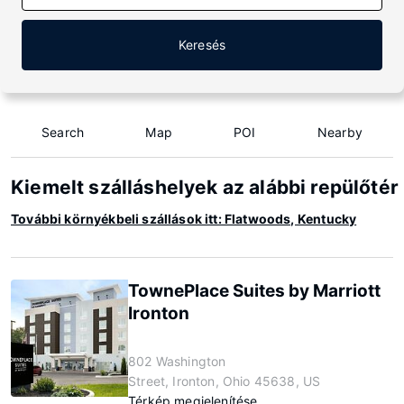
Keresés
Search
Map
POI
Nearby
Kiemelt szálláshelyek az alábbi repülőté
További környékbeli szállások itt: Flatwoods, Kentucky
TownePlace Suites by Marriott
Ironton
802 Washington
Street, Ironton, Ohio 45638, US
Térkép megjelenítése