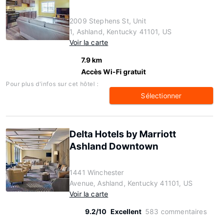
2009 Stephens St, Unit
1, Ashland, Kentucky 41101, US
Voir la carte
7.9 km
Accès Wi-Fi gratuit
Pour plus d'infos sur cet hôtel :
Sélectionner
Delta Hotels by Marriott
Ashland Downtown
1441 Winchester
Avenue, Ashland, Kentucky 41101, US
Voir la carte
9.2/10
Excellent
583 commentaires