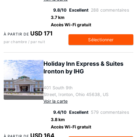
9.8/10
Excellent
288 commentaires
3.7 km
Accès Wi-Fi gratuit
USD 171
À PARTIR DE
Sélectionner
par chambre / par nuit
Holiday Inn Express & Suites
Ironton by IHG
401 South 9th
Street, Ironton, Ohio 45638, US
Voir la carte
9.4/10
Excellent
579 commentaires
3.8 km
Accès Wi-Fi gratuit
USD 164
À PARTIR DE