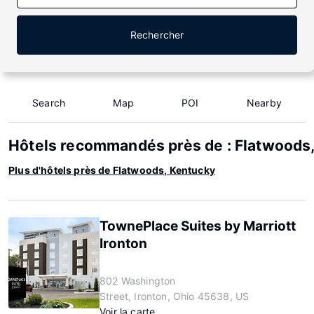
Rechercher
Search
Map
POI
Nearby
Hôtels recommandés près de : Flatwoods
Plus d'hôtels près de Flatwoods, Kentucky
TownePlace Suites by Marriott
Ironton
802 Washington
Street, Ironton, Ohio 45638, US
Voir la carte