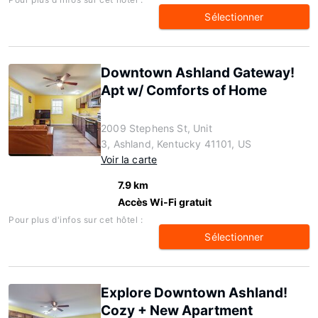
Sélectionner
Downtown Ashland Gateway!
Apt w/ Comforts of Home
2009 Stephens St, Unit
3, Ashland, Kentucky 41101, US
Voir la carte
7.9 km
Accès Wi-Fi gratuit
Pour plus d'infos sur cet hôtel :
Sélectionner
Explore Downtown Ashland!
Cozy + New Apartment