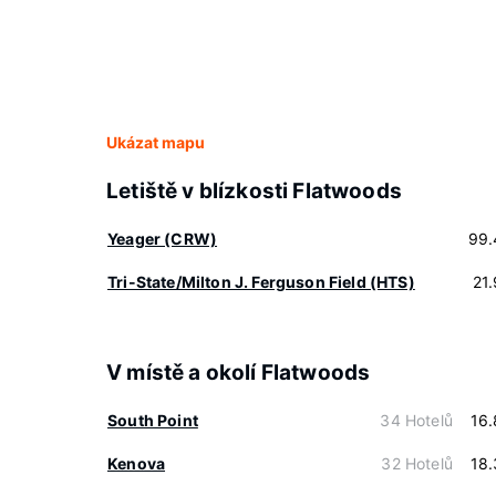
Ukázat mapu
Letiště v blízkosti Flatwoods
Yeager (CRW)
99.
Tri-State/Milton J. Ferguson Field (HTS)
21
V místě a okolí Flatwoods
South Point
34 Hotelů
16
Kenova
32 Hotelů
18