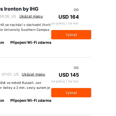
s Ironton by IHG
OD
 45638, US
Ukázat mapu
USD 164
za pokoj / za noc
IHG se nachází v obchodní čtvrti
hio University Southern Campus
Vybrat
 km
Připojení Wi-Fi zdarma
OD
y 41101, US
Ukázat mapu
USD 145
za pokoj / za noc
tiště ve městě Russell. Jen
 Valley a 2 min. cesty autem je
Vybrat
 km
Připojení Wi-Fi zdarma