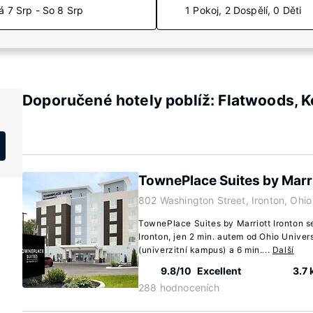
á 7 Srp - So 8 Srp
1 Pokoj, 2 Dospělí, 0 Děti
Doporučené hotely poblíž: Flatwoods, 
TownePlace Suites by Marri
802 Washington Street, Ironton, Ohi
TownePlace Suites by Marriott Ironton s
Ironton, jen 2 min. autem od Ohio Unive
(univerzitní kampus) a 6 min....
Další
9.8/10
Excellent
3.7
288 hodnoceních