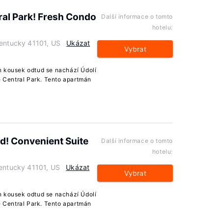
al Park! Fresh Condo
Další informace o tomto
hotelu:
Kentucky 41101, US
Ukázat
Vybrat
n kousek odtud se nachází Údolí
e Central Park. Tento apartmán
! Convenient Suite
Další informace o tomto
hotelu:
Kentucky 41101, US
Ukázat
Vybrat
n kousek odtud se nachází Údolí
e Central Park. Tento apartmán