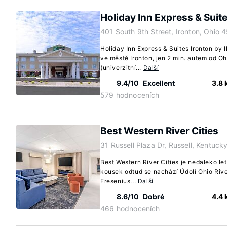
Holiday Inn Express & Suite
401 South 9th Street, Ironton, Ohio
Holiday Inn Express & Suites Ironton by 
ve městě Ironton, jen 2 min. autem od O
(univerzitní...
Další
9.4/10
Excellent
3.8
579 hodnoceních
Best Western River Cities
31 Russell Plaza Dr, Russell, Kentuck
Best Western River Cities je nedaleko le
kousek odtud se nachází Údolí Ohio River
Fresenius...
Další
8.6/10
Dobré
4.4
466 hodnoceních