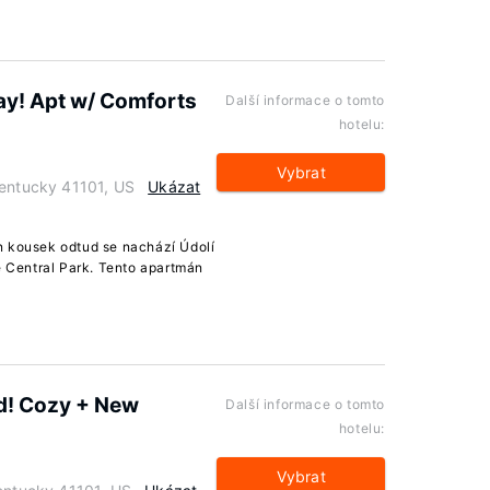
y! Apt w/ Comforts
Další informace o tomto
hotelu:
Vybrat
Kentucky 41101, US
Ukázat
n kousek odtud se nachází Údolí
e Central Park. Tento apartmán
d! Cozy + New
Další informace o tomto
hotelu:
Vybrat