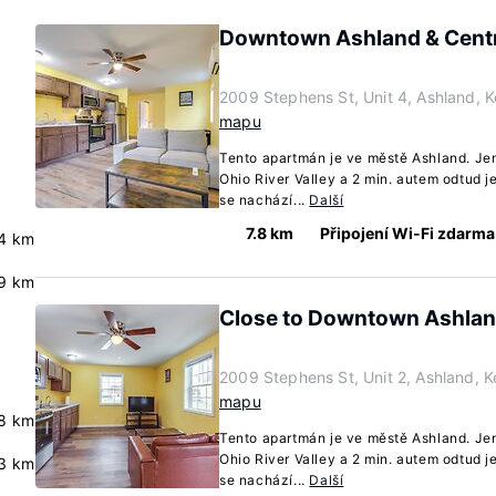
Downtown Ashland & Centr
2009 Stephens St, Unit 4, Ashland, 
mapu
Tento apartmán je ve městě Ashland. Je
Ohio River Valley a 2 min. autem odtud j
se nachází...
Další
7.8 km
Připojení Wi-Fi zdarma
4 km
.9 km
Close to Downtown Ashland
2009 Stephens St, Unit 2, Ashland, 
mapu
.8 km
Tento apartmán je ve městě Ashland. Je
Ohio River Valley a 2 min. autem odtud j
.3 km
se nachází...
Další