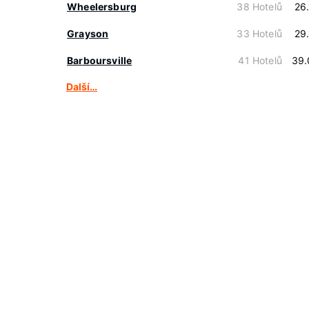
Wheelersburg
38 Hotelů
26
Grayson
33 Hotelů
29
Barboursville
41 Hotelů
39.
Další…