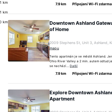
.1 km
7.9 km
Připojení Wi-Fi zdarma
.1 km
0 km
Downtown Ashland Gatewa
of Home
2009 Stephens St, Unit 3, Ashland, 
mapu
Tento apartmán je ve městě Ashland. Je
Ohio River Valley a 2 min. autem odtud j
se nachází...
Další
7.9 km
Připojení Wi-Fi zdarma
Explore Downtown Ashlan
Apartment