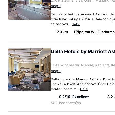
2009 Stephens St, Unit 1, Ashland, 
mapu
Tento apartmán je ve městě Ashland. Je
Ohio River Valley a 2 min. autem odtud j
se nachází...
Další
7.9 km
Připojení Wi-Fi zdarma
Delta Hotels by Marriott 
1441 Winchester Avenue, Ashland, K
mapu
Delta Hotels by Marriott Ashland Downto
Jen kousek odtud se nachází Údolí Ohio 
Center (centrum...
Další
9.2/10
Excellent
8.2
583 hodnoceních