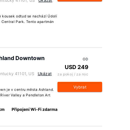
Kentucky 41101, US
Ukázat
n kousek odtud se nachází Údolí
e Central Park. Tento apartmán
Ashland Downtown
OD
USD 249
entucky 41101, US
Ukázat
za pokoj / za noc
Vybrat
wn je v centru města Ashland.
River Valley a Pendleton Art
 km
Připojení Wi-Fi zdarma