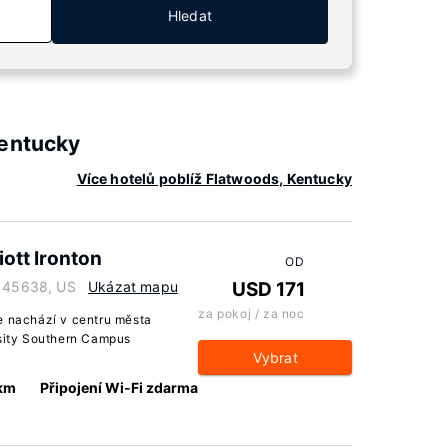
Hledat
Kentucky
Více hotelů poblíž Flatwoods, Kentucky
ott Ironton
OD
o 45638, US
Ukázat mapu
USD 171
za pokoj / za noc
e nachází v centru města
rsity Southern Campus
Vybrat
 km
Připojení Wi-Fi zdarma