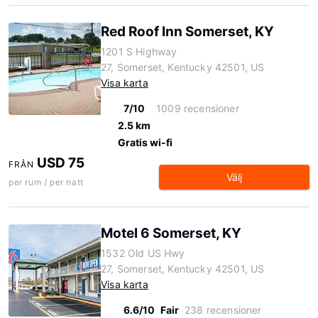
Red Roof Inn Somerset, KY
1201 S Highway
27, Somerset, Kentucky 42501, US
Visa karta
7/10
1009 recensioner
2.5 km
Gratis wi-fi
USD 75
FRÅN
Välj
per rum / per natt
Motel 6 Somerset, KY
1532 Old US Hwy
27, Somerset, Kentucky 42501, US
Visa karta
6.6/10
Fair
238 recensioner