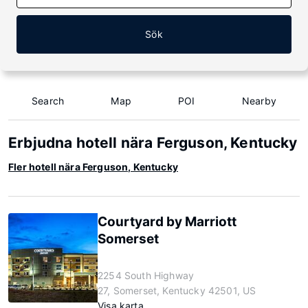
Sök
Search
Map
POI
Nearby
Erbjudna hotell nära Ferguson, Kentucky
Fler hotell nära Ferguson, Kentucky
Courtyard by Marriott
Somerset
2254 South Highway
27, Somerset, Kentucky 42501, US
Visa karta