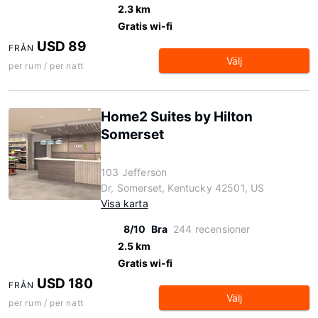
2.3 km
Gratis wi-fi
USD 89
FRÅN
Välj
per rum / per natt
Home2 Suites by Hilton
Somerset
103 Jefferson
Dr, Somerset, Kentucky 42501, US
Visa karta
8/10
Bra
244 recensioner
2.5 km
Gratis wi-fi
USD 180
FRÅN
Välj
per rum / per natt