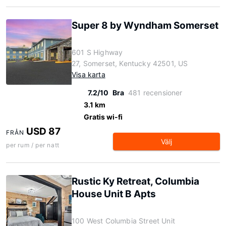
Super 8 by Wyndham Somerset
601 S Highway
27, Somerset, Kentucky 42501, US
Visa karta
7.2/10
Bra
481 recensioner
3.1 km
Gratis wi-fi
USD 87
FRÅN
Välj
per rum / per natt
Rustic Ky Retreat, Columbia
House Unit B Apts
100 West Columbia Street Unit