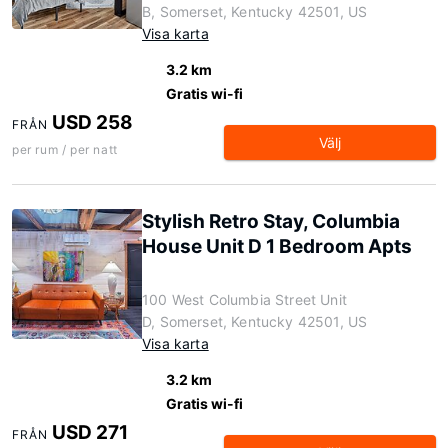
B, Somerset, Kentucky 42501, US
Visa karta
3.2 km
Gratis wi-fi
USD 258
FRÅN
Välj
per rum / per natt
Stylish Retro Stay, Columbia
House Unit D 1 Bedroom Apts
100 West Columbia Street Unit
D, Somerset, Kentucky 42501, US
Visa karta
3.2 km
Gratis wi-fi
USD 271
FRÅN