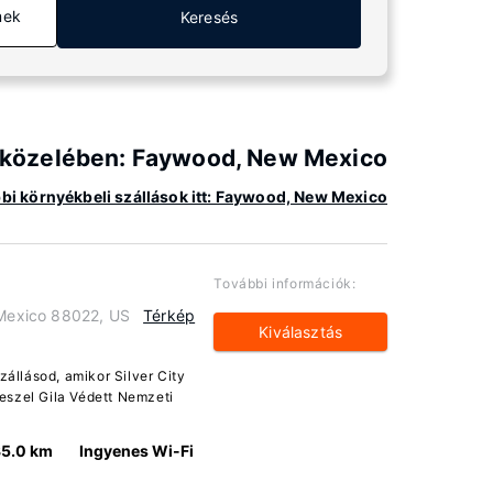
mek
Keresés
ér közelében: Faywood, New Mexico
bi környékbeli szállások itt: Faywood, New Mexico
További információk:
 Mexico 88022, US
Térkép
Kiválasztás
zállásod, amikor Silver City
leszel Gila Védett Nemzeti
5.0 km
Ingyenes Wi-Fi