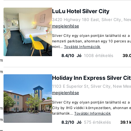
LuLu Hotel Silver City
3420 Highway 180 East, Silver City, N
megjelenítése
Silver City egy olyan pontján található ez a 
nemzeti parkban, ahonnan egy 10 perces aut
mint...
További Információk
8.4/10
Jó
1008 értékelés
39.
km
km
Holiday Inn Express Silver Ci
1103 E Superior St, Silver City, New Me
megjelenítése
Silver City egy olyan pontján található ez a
km
City by IHG vidéki környezetben, ahonnan 
találhatók...
További Információk
km
8.2/10
Jó
575 értékelés
39.1
km