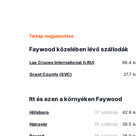
Térkép megjelenítése
Faywood közelében lévő szállodák
Las Cruces International (LRU)
96.4 
Grant County (SVC)
27.7 
Itt és ezen a környéken Faywood
Hillsboro
37 szálloda
42.9 
Hanover
35 szálloda
29.5 
Bayard
35 szálloda
28.9 