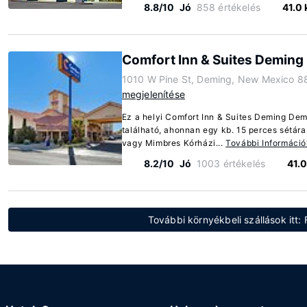
8.8/10
Jó
858 értékelés
41.0
Comfort Inn & Suites Deming
1010 W Pine St, Deming, New Mexico 8
megjelenítése
Ez a helyi Comfort Inn & Suites Deming Dem
található, ahonnan egy kb. 15 perces sétár
vagy Mimbres Kórházi...
További Információ
8.2/10
Jó
1003 értékelés
41.
További környékbeli szállások it