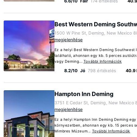
6.6/10
Fair
174 értékelés
40.
Best Western Deming Southw
1500 W Pine St, Deming, New Mexico 
megjelenítése
Ez a helyi Best Western Deming Southwest 
található, ahonnan egy kb. 5 perces autóút
vagy Deming...
További Információk
8.2/10
Jó
798 értékelés
40.9
Hampton Inn Deming
3751 E Cedar St, Deming, New Mexico 
megjelenítése
Ez a helyi Hampton Inn Deming Deming egy 
környezetben, ahonnan egy kb. 15 perces s
Mimbres Múzeum...
További Információk