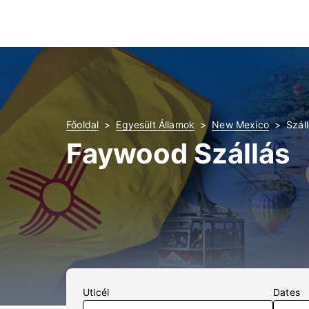
Főoldal
Egyesült Államok
New Mexico
Szál
Faywood Szállás
Uticél
Dates