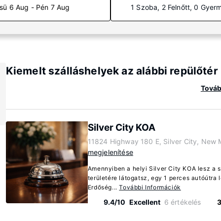
sü 6 Aug - Pén 7 Aug
1 Szoba, 2 Felnőtt, 0 Gyer
Kiemelt szálláshelyek az alábbi repülőt
Továb
Silver City KOA
11824 Highway 180 E, Silver City, New
megjelenítése
Amennyiben a helyi Silver City KOA lesz a s
területére látogatsz, egy 1 perces autóútra 
Erdőség...
További Információk
9.4/10
Excellent
6 értékelés
3