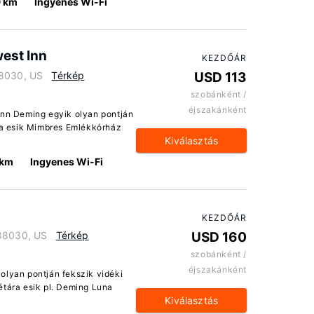
9 km
Ingyenes Wi-Fi
est Inn
KEZDŐÁR
88030, US
Térkép
USD 113
szobánként /
éjszakánként
Inn Deming egyik olyan pontján
ra esik Mimbres Emlékkórház
Kiválasztás
 km
Ingyenes Wi-Fi
KEZDŐÁR
88030, US
Térkép
USD 160
szobánként /
éjszakánként
olyan pontján fekszik vidéki
étára esik pl. Deming Luna
Kiválasztás