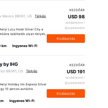
KEZDŐÁR
ew Mexico 88061, US
Térkép
USD 98
szobánként /
éjszakánként
helyi LuLu Hotel Silver City a
óútra találhatók olyan helyek,
Kiválasztás
0 km
Ingyenes Wi-Fi
ty by IHG
KEZDŐÁR
xico 88061, US
Térkép
USD 191
szobánként /
éjszakánként
 helyi Holiday Inn Express Silver
egy 10 perces autóútra
Kiválasztás
 km
Ingyenes Wi-Fi