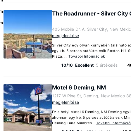
km
The Roadrunner - Silver City
km
405 Mobile Dr, A, Silver City, New Mex
megjelenítése
Silver City egy olyan környékén található 
egy kb. 5 perces autóútra esik Boston Hill
Plaza. ...
További Információk
10/10
Excellent
5 értékelés
4
Motel 6 Deming, NM
1217 W Pine St, Deming, New Mexico 8
megjelenítése
Ez a helyi Motel 6 Deming, NM Deming egyik
ahonnan egy kb. 5 perces autóútra esik M
Deming Luna Mimbres...
További Információ