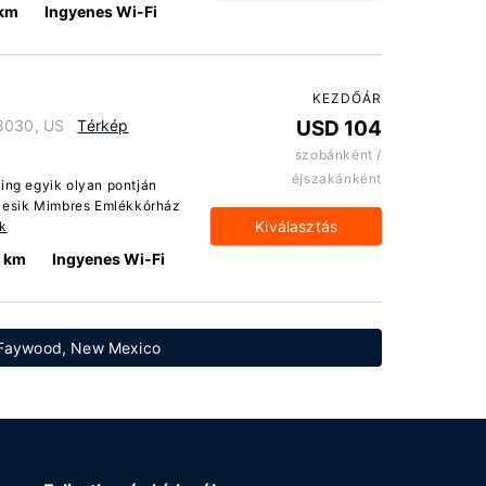
 km
Ingyenes Wi-Fi
KEZDŐÁR
8030, US
Térkép
USD 104
szobánként /
éjszakánként
ing egyik olyan pontján
a esik Mimbres Emlékkórház
Kiválasztás
k
0 km
Ingyenes Wi-Fi
t: Faywood, New Mexico