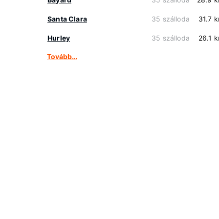
Santa Clara
35 szálloda
31.7 
Hurley
35 szálloda
26.1 
Tovább…