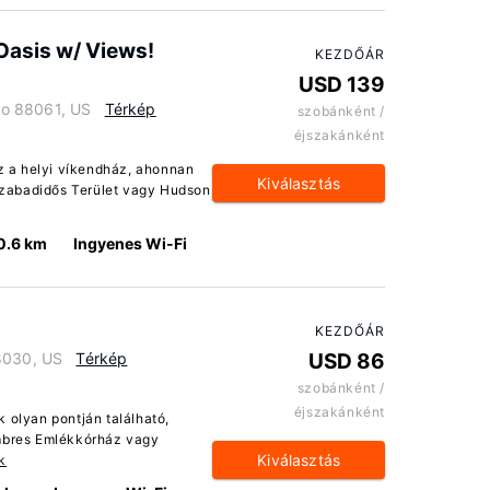
 Oasis w/ Views!
KEZDŐÁR
USD 139
ico 88061, US
Térkép
szobánként /
éjszakánként
ez a helyi víkendház, ahonnan
Kiválasztás
 Szabadidős Terület vagy Hudson
0.6 km
Ingyenes Wi-Fi
KEZDŐÁR
8030, US
Térkép
USD 86
szobánként /
éjszakánként
 olyan pontján található,
imbres Emlékkórház vagy
Kiválasztás
k