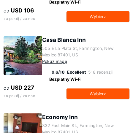
Bezpłatny Wi-Fi
USD 106
OD
Wybierz
za pokój / za noc
Casa Blanca Inn
505 E La Plata St, Farmington, New
Mexico 87401, US
Pokaż mapę
9.6/10
Excellent
518 recenzji
Bezpłatny Wi-Fi
USD 227
OD
Wybierz
za pokój / za noc
Economy Inn
332 East Main St., Farmington, New
Mexico 87401, US