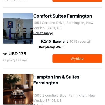
Comfort Suites Farmington
1951 Cortland Drive, Farmington, New
Mexico 87401, US
Pokaż mapę
9.2/10
Excellent
1015 recenzji
Bezpłatny Wi-Fi
USD 178
OD
Wybierz
za pokój / za noc
Hampton Inn & Suites
Farmington
1500 Bloomfield Blvd, Farmington, New
Mexico 87401, US