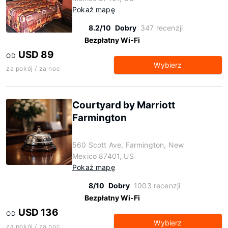
Pokaż mapę
8.2/10
Dobry
347 recenzji
Bezpłatny Wi-Fi
USD 89
OD
Wybierz
za pokój / za noc
Courtyard by Marriott
Farmington
560 Scott Ave, Farmington, New
Mexico 87401, US
Pokaż mapę
8/10
Dobry
1003 recenzji
Bezpłatny Wi-Fi
USD 136
OD
Wybierz
za pokój / za noc