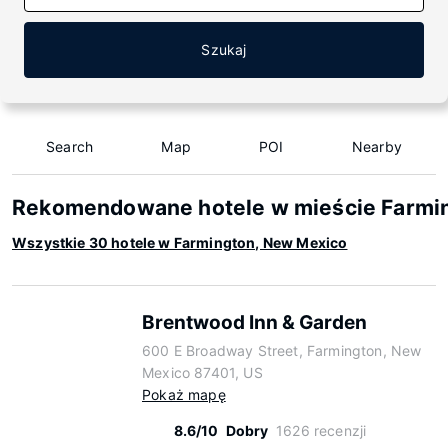
Szukaj
Search
Map
POI
Nearby
Rekomendowane hotele w mieście Farmi
Wszystkie 30 hotele w Farmington, New Mexico
Brentwood Inn & Garden
600 E Broadway Street, Farmington, New
Mexico 87401, US
Pokaż mapę
8.6/10
Dobry
1626 recenzji