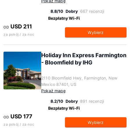
Pokaż mapę
8.8/10
Dobry
667 recenzji
Bezpłatny Wi-Fi
USD 211
OD
Wybierz
za pokój / za noc
Holiday Inn Express Farmington
- Bloomfield by IHG
2110 Bloomfield Hwy, Farmington, New
Mexico 87401, US
Pokaż mapę
8.2/10
Dobry
891 recenzji
Bezpłatny Wi-Fi
USD 177
OD
Wybierz
za pokój / za noc