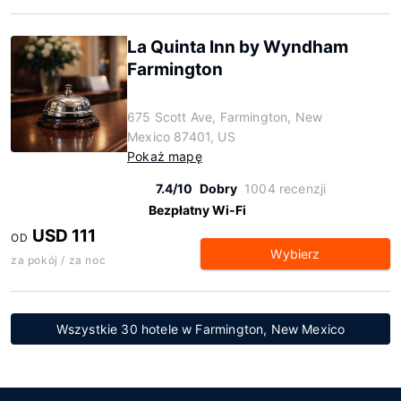
La Quinta Inn by Wyndham
Farmington
675 Scott Ave, Farmington, New
Mexico 87401, US
Pokaż mapę
7.4/10
Dobry
1004 recenzji
Bezpłatny Wi-Fi
USD 111
OD
Wybierz
za pokój / za noc
Wszystkie 30 hotele w Farmington, New Mexico