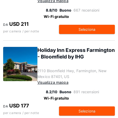
Visualizza mappa
8.8/10
Buono
667 recensioni
Wi-Fi gratuito
USD 211
DA
Seleziona
per camera / per notte
Holiday Inn Express Farmington
- Bloomfield by IHG
2110 Bloomfield Hwy, Farmington, New
Mexico 87401, US
Visualizza mappa
8.2/10
Buono
891 recensioni
Wi-Fi gratuito
USD 177
DA
Seleziona
per camera / per notte