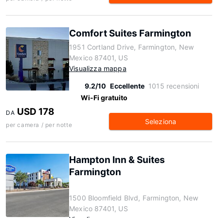
Comfort Suites Farmington
1951 Cortland Drive, Farmington, New
Mexico 87401, US
Visualizza mappa
9.2/10
Eccellente
1015 recensioni
Wi-Fi gratuito
USD 178
DA
Seleziona
per camera / per notte
Hampton Inn & Suites
Farmington
1500 Bloomfield Blvd, Farmington, New
Mexico 87401, US