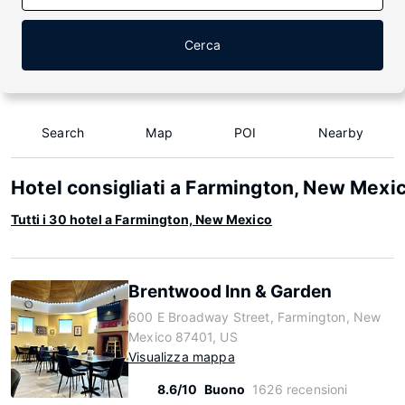
Cerca
Search
Map
POI
Nearby
Hotel consigliati a Farmington, New Mexi
Tutti i 30 hotel a Farmington, New Mexico
Brentwood Inn & Garden
600 E Broadway Street, Farmington, New
Mexico 87401, US
Visualizza mappa
8.6/10
Buono
1626 recensioni