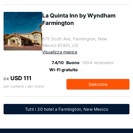
La Quinta Inn by Wyndham
Farmington
675 Scott Ave, Farmington, New
Mexico 87401, US
Visualizza mappa
7.4/10
Buono
1004 recensioni
Wi-Fi gratuito
USD 111
DA
Seleziona
per camera / per notte
Tutti i 30 hotel a Farmington, New Mexico