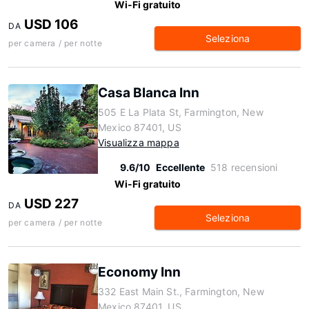
Wi-Fi gratuito
USD 106
DA
Seleziona
per camera / per notte
Casa Blanca Inn
505 E La Plata St, Farmington, New
Mexico 87401, US
Visualizza mappa
9.6/10
Eccellente
518 recensioni
Wi-Fi gratuito
USD 227
DA
Seleziona
per camera / per notte
Economy Inn
332 East Main St., Farmington, New
Mexico 87401, US