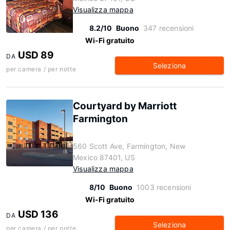
Visualizza mappa
8.2/10
Buono
347 recensioni
Wi-Fi gratuito
USD 89
DA
Seleziona
per camera / per notte
Courtyard by Marriott
Farmington
560 Scott Ave, Farmington, New
Mexico 87401, US
Visualizza mappa
8/10
Buono
1003 recensioni
Wi-Fi gratuito
USD 136
DA
Seleziona
per camera / per notte