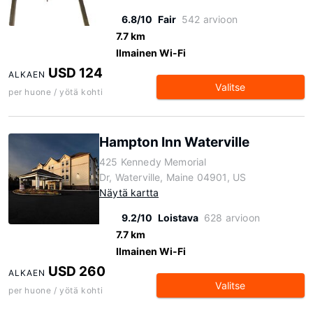
6.8/10
Fair
542 arvioon
7.7 km
Ilmainen Wi-Fi
USD 124
ALKAEN
Valitse
per huone / yötä kohti
Hampton Inn Waterville
425 Kennedy Memorial
Dr, Waterville, Maine 04901, US
Näytä kartta
9.2/10
Loistava
628 arvioon
7.7 km
Ilmainen Wi-Fi
USD 260
ALKAEN
Valitse
per huone / yötä kohti