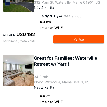
332 Main St, Waterville, Maine 04901, US
Näytä kartta
8.6/10
Hyvä
944 arvioon
4.0 km
Ilmainen Wi-Fi
USD 192
ALKAEN
Valitse
per huone / yötä kohti
Great for Families: Waterville
Retreat w/ Yard!
34 Eustis
Pkwy, Waterville, Maine 04901, US
Näytä kartta
4.4 km
Ilmainen Wi-Fi