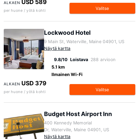
USD 589
ALKAEN
Valitse
per huone / yötä kohti
Lockwood Hotel
9 Main St, Waterville, Maine 04901, US
Näytä kartta
9.8/10
Loistava
288 arvioon
5.1 km
Ilmainen Wi-Fi
USD 379
ALKAEN
Valitse
per huone / yötä kohti
Budget Host Airport Inn
400 Kennedy Memorial
Dr, Waterville, Maine 04901, US
Näytä kartta