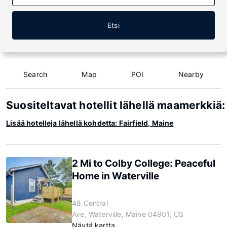
Etsi
Search
Map
POI
Nearby
Suositeltavat hotellit lähellä maamerkkiä:
Lisää hotelleja lähellä kohdetta: Fairfield, Maine
2 Mi to Colby College: Peaceful
Home in Waterville
48 Central
Ave, Waterville, Maine 04901, US
Näytä kartta