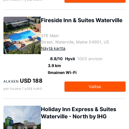
Fireside Inn & Suites Waterville
376 Main
Street, Waterville, Maine 04901, US
Näytä kartta
8.8/10
Hyvä
1005 arvioon
3.9 km
Ilmainen Wi-Fi
USD 188
ALKAEN
Valitse
per huone / yötä kohti
Holiday Inn Express & Suites
Waterville - North by IHG