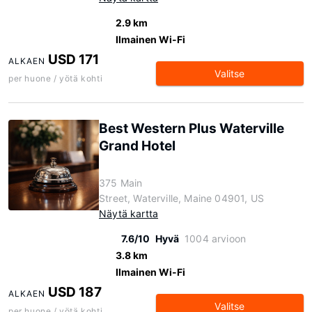
2.9 km
Ilmainen Wi-Fi
USD 171
ALKAEN
Valitse
per huone / yötä kohti
Best Western Plus Waterville
Grand Hotel
375 Main
Street, Waterville, Maine 04901, US
Näytä kartta
7.6/10
Hyvä
1004 arvioon
3.8 km
Ilmainen Wi-Fi
USD 187
ALKAEN
Valitse
per huone / yötä kohti