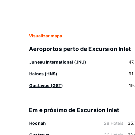
Visualizar mapa
Aeroportos perto de Excursion Inlet
Juneau International (JNU)
47
Haines (HNS)
91
Gustavus (GST)
19
Em e próximo de Excursion Inlet
Hoonah
28 Hotéis
35.
Gustavus
32 Hotéis
23.