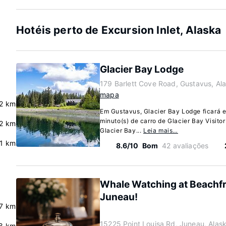
Hotéis perto de Excursion Inlet, Alaska
Glacier Bay Lodge
179 Barlett Cove Road, Gustavus, A
mapa
.2 km
Em Gustavus, Glacier Bay Lodge ficará e
minuto(s) de carro de Glacier Bay Visitor
.2 km
Glacier Bay...
Leia mais…
.1 km
8.6/10
Bom
42 avaliações
Whale Watching at Beachfr
Juneau!
7 km
15225 Point Louisa Rd, Juneau, Alas
8 km