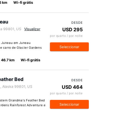
6 km
Wi-fi grátis
neau
DESDE
ka 99801, US
Visualizar
USD 295
por quarto / por noite
in Juneau em Juneau
Seleccionar
de carro de Glacier Gardens
46.7 km
Wi-fi grátis
eather Bed
DESDE
, Alaska 99801, US
USD 464
por quarto / por noite
estern Grandma's Feather Bed
Seleccionar
ardens Rainforest Adventure e