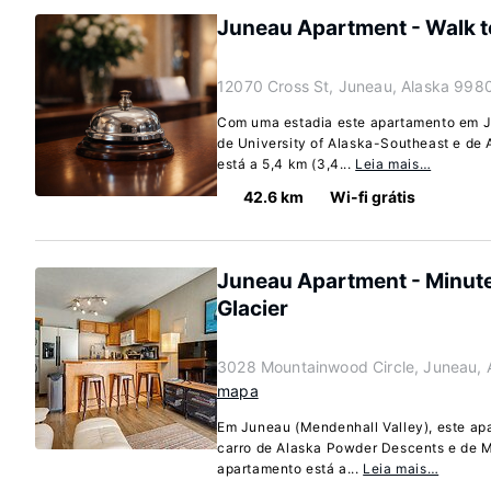
Juneau Apartment - Walk t
12070 Cross St, Juneau, Alaska 998
Com uma estadia este apartamento em Ju
de University of Alaska-Southeast e de
está a 5,4 km (3,4...
Leia mais…
42.6 km
Wi-fi grátis
Juneau Apartment - Minute
Glacier
3028 Mountainwood Circle, Juneau, 
mapa
Em Juneau (Mendenhall Valley), este apa
carro de Alaska Powder Descents e de M
apartamento está a...
Leia mais…