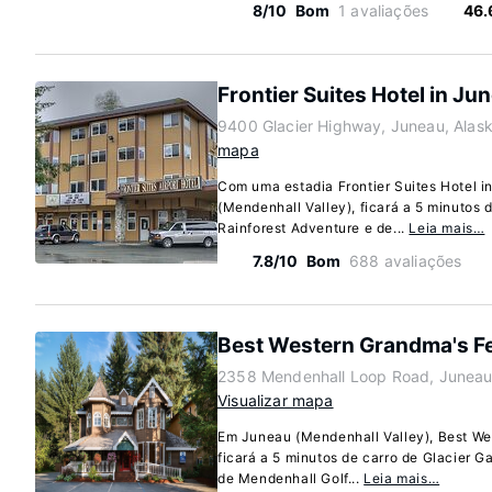
8/10
Bom
1 avaliações
46.
Frontier Suites Hotel in Ju
9400 Glacier Highway, Juneau, Alas
mapa
Com uma estadia Frontier Suites Hotel 
(Mendenhall Valley), ficará a 5 minutos 
Rainforest Adventure e de...
Leia mais…
7.8/10
Bom
688 avaliações
Best Western Grandma's F
2358 Mendenhall Loop Road, Juneau
Visualizar mapa
Em Juneau (Mendenhall Valley), Best W
ficará a 5 minutos de carro de Glacier G
de Mendenhall Golf...
Leia mais…