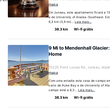
mapa
Em Juneau, este apartamento ficará a 1
e de University of Alaska-Southeast. Es
6,3 km (3,9 mi)...
Leia mais…
38.3 km
Wi-fi grátis
9 Mi to Mendenhall Glacier
Home
15225 Point Louisa Rd, Juneau, Alas
mapa
Com uma estadia esta casa de campo em 
carro de Auke Bay e de University of Al
campo está a 6,3...
Leia mais…
38.3 km
Wi-fi grátis