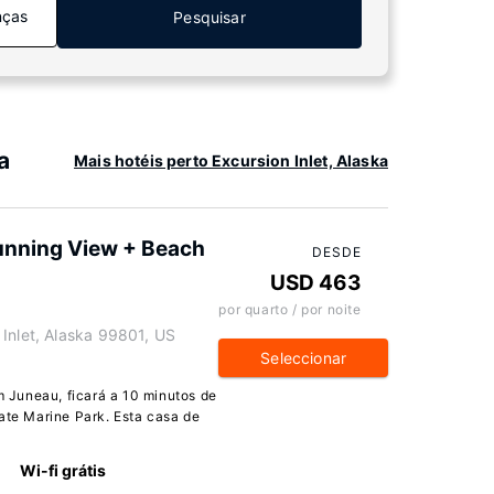
nças
Pesquisar
a
Mais hotéis perto Excursion Inlet, Alaska
unning View + Beach
DESDE
USD 463
por quarto / por noite
Inlet, Alaska 99801, US
Seleccionar
Juneau, ficará a 10 minutos de
tate Marine Park. Esta casa de
Wi-fi grátis