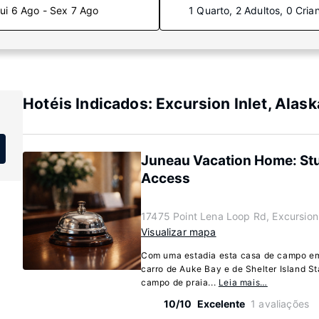
ui 6 Ago - Sex 7 Ago
1 Quarto, 2 Adultos, 0 Cria
Hotéis Indicados: Excursion Inlet, Alask
Juneau Vacation Home: St
Access
17475 Point Lena Loop Rd, Excursion 
Visualizar mapa
Com uma estadia esta casa de campo em 
carro de Auke Bay e de Shelter Island S
campo de praia...
Leia mais…
10/10
Excelente
1 avaliações