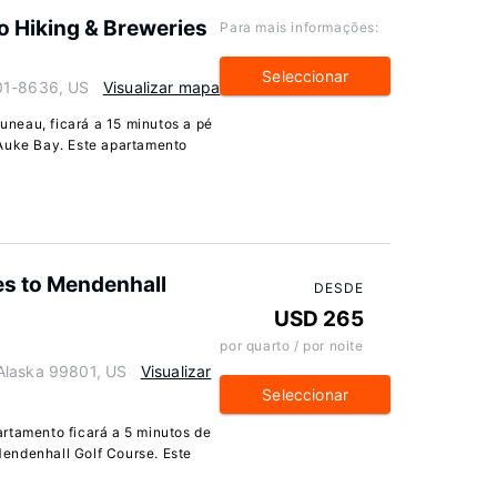
o Hiking & Breweries
Para mais informações:
Seleccionar
01-8636, US
Visualizar mapa
neau, ficará a 15 minutos a pé
 Auke Bay. Este apartamento
s to Mendenhall
DESDE
USD 265
por quarto / por noite
Alaska 99801, US
Visualizar
Seleccionar
rtamento ficará a 5 minutos de
endenhall Golf Course. Este