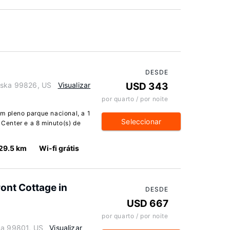
DESDE
laska 99826, US
Visualizar
USD 343
por quarto / por noite
m pleno parque nacional, a 1
Seleccionar
 Center e a 8 minuto(s) de
29.5 km
Wi-fi grátis
ont Cottage in
DESDE
USD 667
por quarto / por noite
ka 99801, US
Visualizar