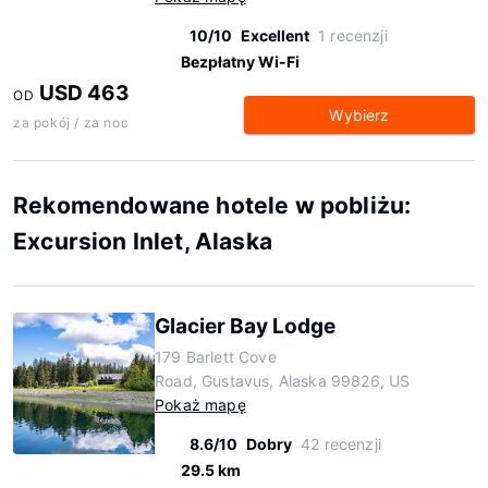
10/10
Excellent
1 recenzji
Bezpłatny Wi-Fi
USD 463
OD
Wybierz
za pokój / za noc
Rekomendowane hotele w pobliżu:
Excursion Inlet, Alaska
Glacier Bay Lodge
179 Barlett Cove
Road, Gustavus, Alaska 99826, US
Pokaż mapę
8.6/10
Dobry
42 recenzji
29.5 km