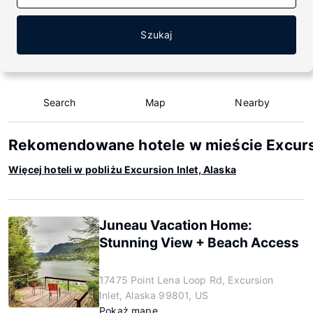
Szukaj
Search
Map
Nearby
Rekomendowane hotele w mieście Excursi
Więcej hoteli w pobliżu Excursion Inlet, Alaska
Juneau Vacation Home:
Stunning View + Beach Access
17475 Point Lena Loop Rd, Excursion
Inlet, Alaska 99801, US
Pokaż mapę