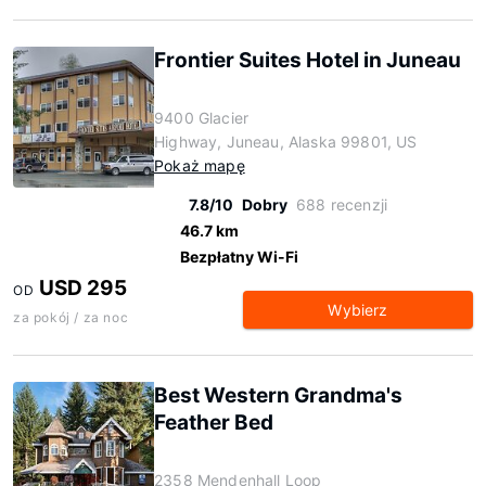
Frontier Suites Hotel in Juneau
9400 Glacier
Highway, Juneau, Alaska 99801, US
Pokaż mapę
7.8/10
Dobry
688 recenzji
46.7 km
Bezpłatny Wi-Fi
USD 295
OD
Wybierz
za pokój / za noc
Best Western Grandma's
Feather Bed
2358 Mendenhall Loop