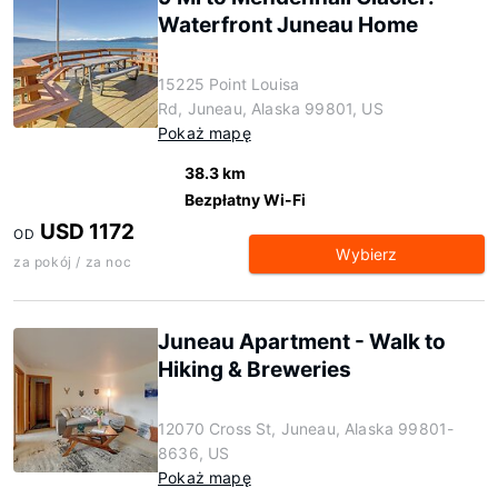
Waterfront Juneau Home
15225 Point Louisa
Rd, Juneau, Alaska 99801, US
Pokaż mapę
38.3 km
Bezpłatny Wi-Fi
USD 1172
OD
Wybierz
za pokój / za noc
Juneau Apartment - Walk to
Hiking & Breweries
12070 Cross St, Juneau, Alaska 99801-
8636, US
Pokaż mapę