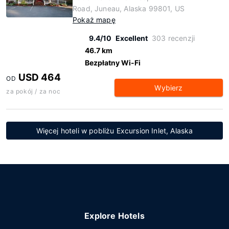
Road, Juneau, Alaska 99801, US
Pokaż mapę
9.4/10
Excellent
303 recenzji
46.7 km
Bezpłatny Wi-Fi
USD 464
OD
Wybierz
za pokój / za noc
Więcej hoteli w pobliżu Excursion Inlet, Alaska
Explore Hotels