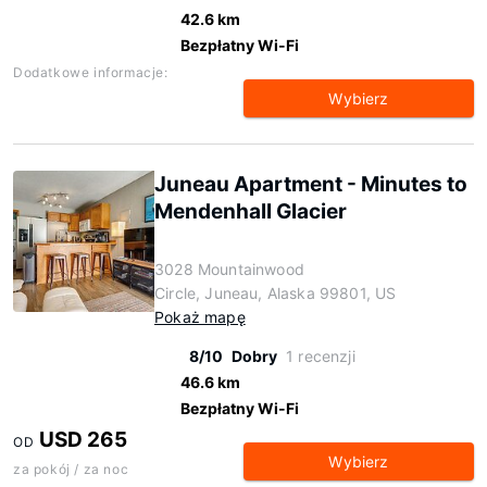
42.6 km
Bezpłatny Wi-Fi
Dodatkowe informacje:
Wybierz
Juneau Apartment - Minutes to
Mendenhall Glacier
3028 Mountainwood
Circle, Juneau, Alaska 99801, US
Pokaż mapę
8/10
Dobry
1 recenzji
46.6 km
Bezpłatny Wi-Fi
USD 265
OD
Wybierz
za pokój / za noc