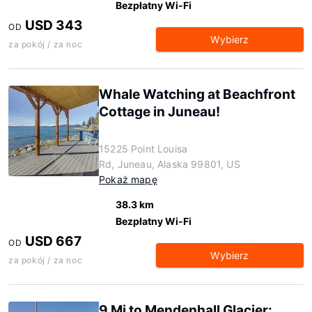
Bezpłatny Wi-Fi
USD 343
OD
Wybierz
za pokój / za noc
Whale Watching at Beachfront
Cottage in Juneau!
15225 Point Louisa
Rd, Juneau, Alaska 99801, US
Pokaż mapę
38.3 km
Bezpłatny Wi-Fi
USD 667
OD
Wybierz
za pokój / za noc
9 Mi to Mendenhall Glacier: