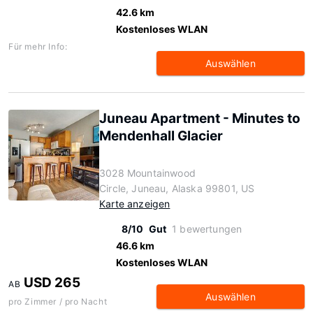
42.6 km
Kostenloses WLAN
Für mehr Info:
Auswählen
Juneau Apartment - Minutes to
Mendenhall Glacier
3028 Mountainwood
Circle, Juneau, Alaska 99801, US
Karte anzeigen
8/10
Gut
1 bewertungen
46.6 km
Kostenloses WLAN
USD 265
AB
Auswählen
pro Zimmer / pro Nacht