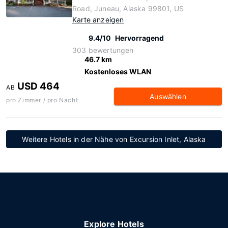
Road, Juneau, Alaska 99801, US
Karte anzeigen
9.4/10
Hervorragend
303 bewertungen
46.7 km
Kostenloses WLAN
USD 464
AB
Auswählen
pro Zimmer / pro Nacht
Weitere Hotels in der Nähe von Excursion Inlet, Alaska
Explore Hotels