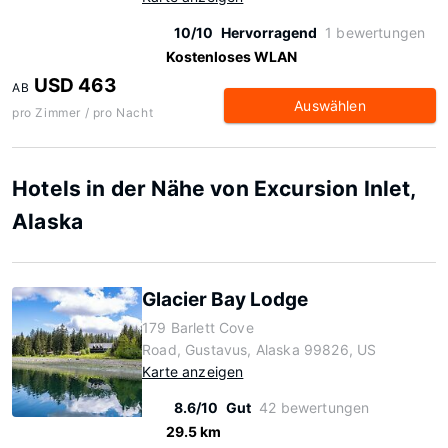
10/10
Hervorragend
1 bewertungen
Kostenloses WLAN
USD 463
AB
Auswählen
pro Zimmer / pro Nacht
Hotels in der Nähe von Excursion Inlet,
Alaska
Glacier Bay Lodge
179 Barlett Cove
Road, Gustavus, Alaska 99826, US
Karte anzeigen
8.6/10
Gut
42 bewertungen
29.5 km