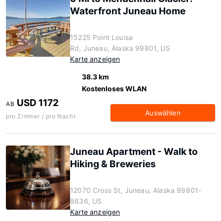
Waterfront Juneau Home
15225 Point Louisa
Rd, Juneau, Alaska 99801, US
Karte anzeigen
38.3 km
Kostenloses WLAN
USD 1172
AB
Auswählen
pro Zimmer / pro Nacht
Juneau Apartment - Walk to
Hiking & Breweries
12070 Cross St, Juneau, Alaska 99801-
8636, US
Karte anzeigen