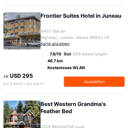
Frontier Suites Hotel in Juneau
9400 Glacier
Highway, Juneau, Alaska 99801, US
Karte anzeigen
7.8/10
Gut
688 bewertungen
46.7 km
Kostenloses WLAN
USD 295
AB
Auswählen
pro Zimmer / pro Nacht
Best Western Grandma's
Feather Bed
2358 Mendenhall Loop