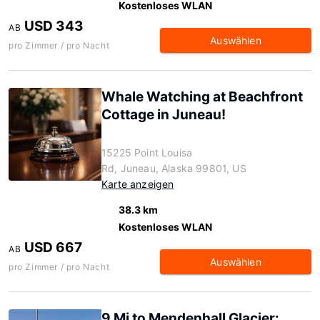
Kostenloses WLAN
USD 343
AB
Auswählen
pro Zimmer / pro Nacht
Whale Watching at Beachfront
Cottage in Juneau!
15225 Point Louisa
Rd, Juneau, Alaska 99801, US
Karte anzeigen
38.3 km
Kostenloses WLAN
USD 667
AB
Auswählen
pro Zimmer / pro Nacht
9 Mi to Mendenhall Glacier: