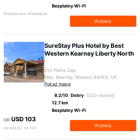
Bezpłatny Wi-Fi
Dodatkowe informacje:
Wybierz
SureStay Plus Hotel by Best
Western Kearney Liberty North
210 Platte Clay
Way, Kearney, Missouri 64060, US
Pokaż mapę
8.2/10
Dobry
1020 recenzji
12.7 km
Bezpłatny Wi-Fi
USD 103
OD
Wybierz
za pokój / za noc