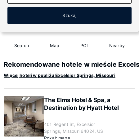
Szukaj
Search
Map
POI
Nearby
Rekomendowane hotele w mieście Excelsi
Więcej hoteli w pobliżu Excelsior Springs, Missouri
The Elms Hotel & Spa, a
Destination by Hyatt Hotel
401 Regent St, Excelsior
Springs, Missouri 64024, US
Pokaż mapę