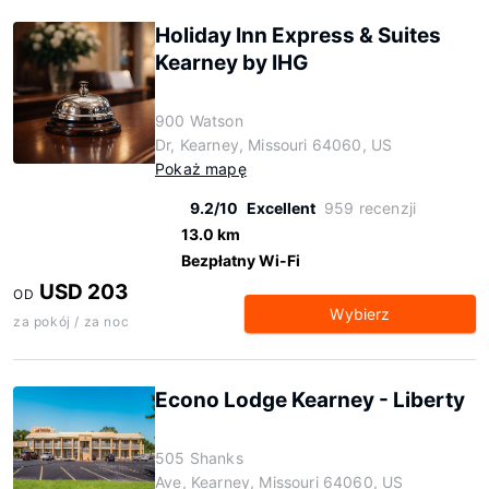
Holiday Inn Express & Suites
Kearney by IHG
900 Watson
Dr, Kearney, Missouri 64060, US
Pokaż mapę
9.2/10
Excellent
959 recenzji
13.0 km
Bezpłatny Wi-Fi
USD 203
OD
Wybierz
za pokój / za noc
Econo Lodge Kearney - Liberty
505 Shanks
Ave, Kearney, Missouri 64060, US