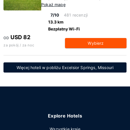
Pokaż mapę
7/10
481 recenzji
13.3 km
Bezpłatny Wi-Fi
USD 82
OD
Wybierz
za pokój / za noc
Więcej hoteli w pobliżu Excelsior Springs, Missouri
Explore Hotels
Wszystkie kraje