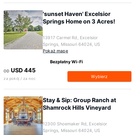
'sunset Haven' Excelsior
Springs Home on 3 Acres!
13917 Carmel Rd, Excelsior
Springs, Missouri 64024, US
Pokaż mapę
Bezpłatny Wi-Fi
USD 445
OD
Wybierz
za pokój / za noc
Stay & Sip: Group Ranch at
Shamrock Hills Vineyard
12300 Shoemaker Rd, Excelsior
Springs, Missouri 64024, US