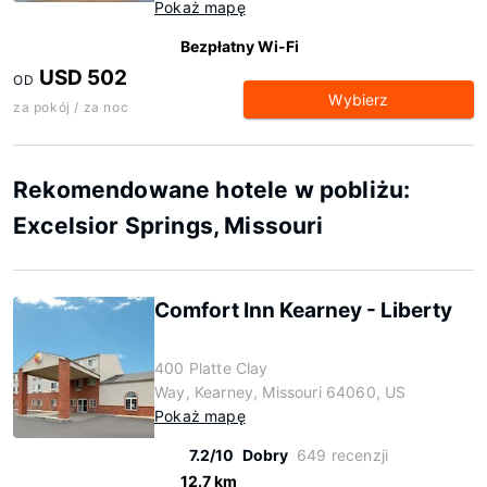
Pokaż mapę
Bezpłatny Wi-Fi
USD 502
OD
Wybierz
za pokój / za noc
Rekomendowane hotele w pobliżu:
Excelsior Springs, Missouri
Comfort Inn Kearney - Liberty
400 Platte Clay
Way, Kearney, Missouri 64060, US
Pokaż mapę
7.2/10
Dobry
649 recenzji
12.7 km