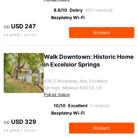
8.8/10
Dobry
1001 recenzji
Bezpłatny Wi-Fi
USD 247
OD
Wybierz
za pokój / za noc
Walk Downtown: Historic Home
in Excelsior Springs
436 E Broadway Ave, Excelsior
Springs, Missouri 64024, US
Pokaż mapę
10/10
Excellent
1 recenzji
Bezpłatny Wi-Fi
USD 329
OD
Wybierz
za pokój / za noc