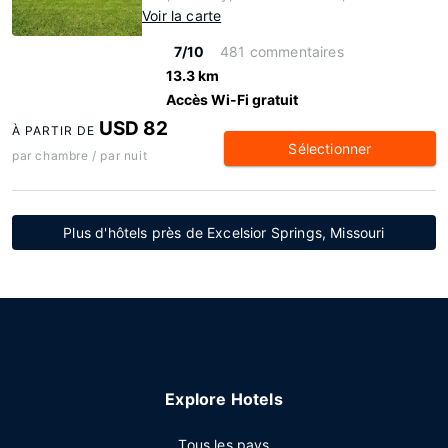
Voir la carte
7/10
481 commentaires
13.3 km
Accès Wi-Fi gratuit
USD 82
À PARTIR DE
Sélectionner
par chambre / par nuit
Plus d'hôtels près de Excelsior Springs, Missouri
Explore Hotels
Tous les pays