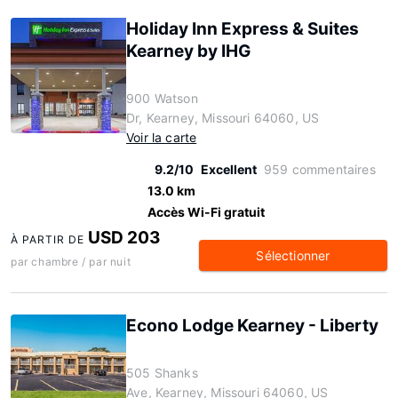
Holiday Inn Express & Suites
Kearney by IHG
900 Watson
Dr, Kearney, Missouri 64060, US
Voir la carte
9.2/10
Excellent
959 commentaires
13.0 km
Accès Wi-Fi gratuit
USD 203
À PARTIR DE
Sélectionner
par chambre / par nuit
Econo Lodge Kearney - Liberty
505 Shanks
Ave, Kearney, Missouri 64060, US