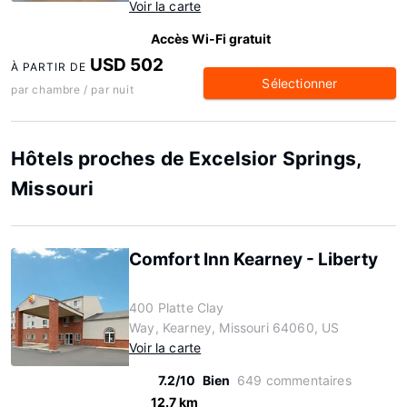
Voir la carte
Accès Wi-Fi gratuit
USD 502
À PARTIR DE
Sélectionner
par chambre / par nuit
Hôtels proches de Excelsior Springs,
Missouri
Comfort Inn Kearney - Liberty
400 Platte Clay
Way, Kearney, Missouri 64060, US
Voir la carte
7.2/10
Bien
649 commentaires
12.7 km