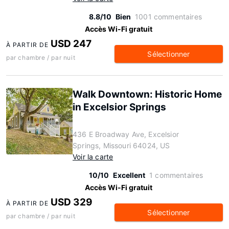
8.8/10
Bien
1001 commentaires
Accès Wi-Fi gratuit
USD 247
À PARTIR DE
Sélectionner
par chambre / par nuit
Walk Downtown: Historic Home
in Excelsior Springs
436 E Broadway Ave, Excelsior
Springs, Missouri 64024, US
Voir la carte
10/10
Excellent
1 commentaires
Accès Wi-Fi gratuit
USD 329
À PARTIR DE
Sélectionner
par chambre / par nuit